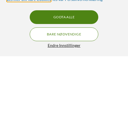
GODTA ALLE
BARE NØDVENDIGE
Endre Innstillinger
Eufy SoloCam S340 Overvåkingskamera med
GRATIS FRAKT
solpanel
2 490,-
4.5/5
HENT
LEGG I HANDLEKURV