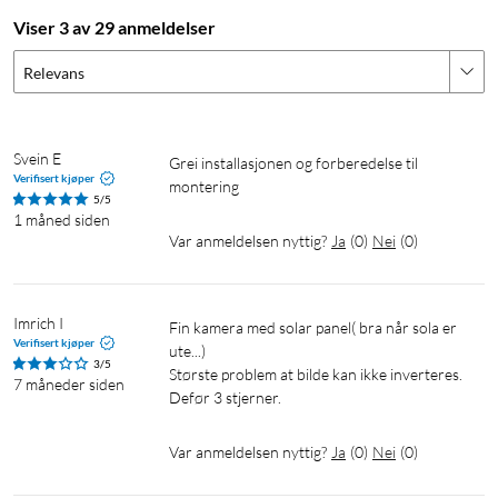
Viser 3 av 29 anmeldelser
Eufy Security
Relevans
Med mobilappen Eufy Security (iOS/Android) er det enkelt å
koble deg til kameraene dine – uansett hvor du er i verden. Se
direktebilder eller bla gjennom historikken av hendelser og
Svein E
Grei installasjonen og forberedelse til 
innspillinger – i tillegg kan du justere innstillinger og varsler.
Verifisert kjøper
montering
5/5
1 måned siden
Var anmeldelsen nyttig?
Ja
(
0
)
Nei
(
0
)
Beskytter deg, din familie og din integritet
Imrich I
Fin kamera med solar panel( bra når sola er 
Verifisert kjøper
ute...)

Hvert eufy Security-produkt er konstruert for å sikre at dine
3/5
Største problem at bilde kan ikke inverteres. 
sikkerhetsdata holdes private. Få ro i sinnet – du vil ha god
7 måneder siden
Defør 3 stjerner.
oversikt over alt som skjer rundt hjemmet ditt.
Var anmeldelsen nyttig?
Ja
(
0
)
Nei
(
0
)