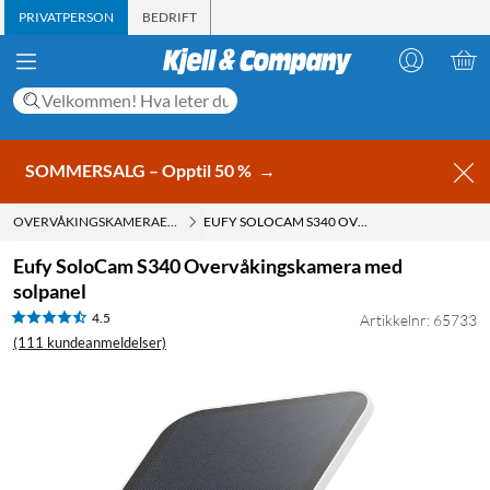
PRIVATPERSON
BEDRIFT
SOMMERSALG – Opptil 50 %
→
OVERVÅKINGSKAMERAER UTENDØRS
EUFY SOLOCAM S340 OVERVÅKINGSKAMERA MED SOLPANEL
Eufy SoloCam S340 Overvåkingskamera med
solpanel
4.5
Artikkelnr: 65733
(111 kundeanmeldelser)