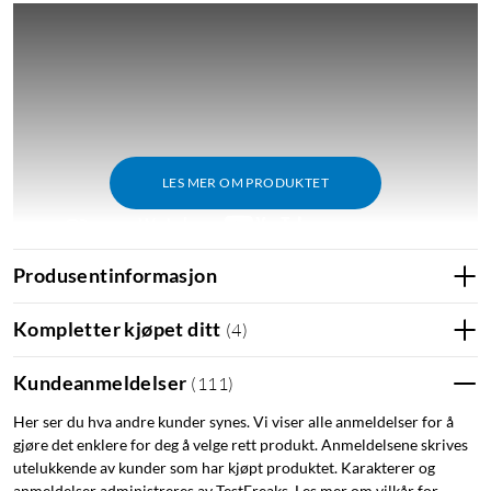
LES MER OM PRODUKTET
Produsentinformasjon
Kompletter kjøpet ditt
(
4
)
Funksjoner
Skarp 3K-oppløsning med 360° synfelt med panorering
Kundeanmeldelser
(
111
)
og tilt
AI-algoritmene kan gjenkjenne mennesker, dyr og
Her ser du hva andre kunder synes. Vi viser alle anmeldelser for å
gjøre det enklere for deg å velge rett produkt. Anmeldelsene skrives
kjøretøy
utelukkende av kunder som har kjøpt produktet. Karakterer og
Solcellelading og batteritid på opptil 3 måneder
anmeldelser administreres av TestFreaks. Les mer om vilkår for