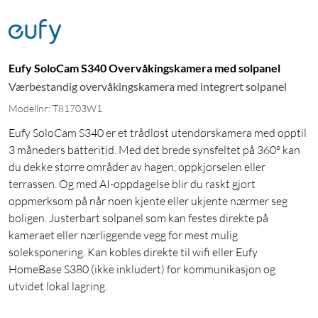
Eufy SoloCam S340 Overvåkingskamera med solpanel
Værbestandig overvåkingskamera med integrert solpanel
Modellnr: T81703W1
Eufy SoloCam S340 er et trådløst utendørskamera med opptil
3 måneders batteritid. Med det brede synsfeltet på 360° kan
du dekke større områder av hagen, oppkjørselen eller
terrassen. Og med AI-oppdagelse blir du raskt gjort
oppmerksom på når noen kjente eller ukjente nærmer seg
boligen. Justerbart solpanel som kan festes direkte på
kameraet eller nærliggende vegg for mest mulig
soleksponering. Kan kobles direkte til wifi eller Eufy
HomeBase S380 (ikke inkludert) for kommunikasjon og
utvidet lokal lagring.