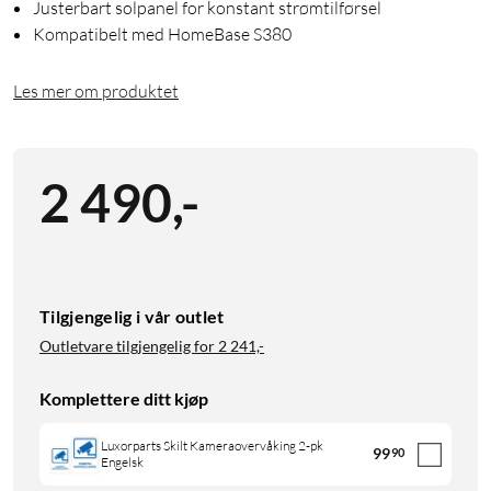
Justerbart solpanel for konstant strømtilførsel
Kompatibelt med HomeBase S380
Les mer om produktet
2 490
,
-
Tilgjengelig i vår outlet
Outletvare tilgjengelig for
2 241,-
Komplettere ditt kjøp
Luxorparts Skilt Kameraovervåking 2-pk
99
90
Engelsk