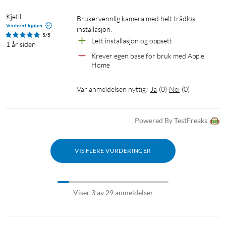
Kjetil
Brukervennlig kamera med helt trådløs 
Verifisert kjøper
Utnytt solenergien – batteritid på 3 måneder
installasjon.
5/5
Lett installasjon og oppsett 
1 år siden
Uten strømkabler kan SoloCam S340 installeres utendørs og
Krever egen base for bruk med Apple 
overvåke hjemmet ditt i 3 måneder på bare én opplading. Det
Home
integrerte solpanelet lader også batteriene effektivt og gir
vedlikeholdsfri overvåking. Det kan monteres på kameraet
Var anmeldelsen nyttig?
Ja
(
0
)
Nei
(
0
)
eller på en nærliggende vegg for å maksimere
soleksponeringen.
Powered By TestFreaks
VIS FLERE VURDERINGER
Pålitelig lagring – lokal lagring
Viser 3 av 29 anmeldelser
Unngå abonnementer og lagre dataene lokalt. Eufy SoloCam
S340 har 8 GB lagring, som kan utvides til 16 TB via
HomeBase S380
(
65736
)
.