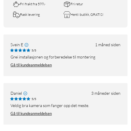
Fri frakt fra 599,-
Fri retur
Rask levering
Hent i butikk, GRATIS!
Svein E
1 måned siden
5/5
Grei installasjonen og forberedelse til montering
Gå til kundeanmeldelsen
Daniel
3 måneder siden
5/5
Veldig bra kamera som fanger opp det meste.
Gå til kundeanmeldelsen