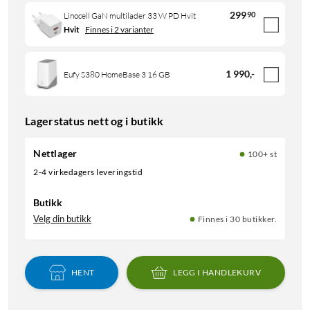
299
90
Linocell GaN multilader 33 W PD Hvit
Hvit
Finnes i 2 varianter
1 990
,
-
Eufy S380 HomeBase 3 16 GB
Lagerstatus nett og i butikk
Nettlager
100+ st
2-4 virkedagers leveringstid
Butikk
Velg din butikk
Finnes i 30 butikker.
HENT
LEGG I HANDLEKURV