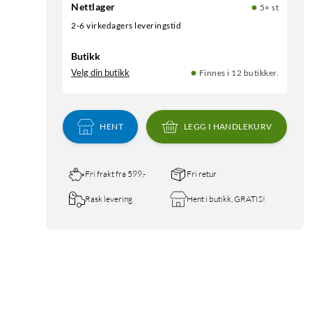
Nettlager
5+ st
2-6 virkedagers leveringstid
Butikk
Velg din butikk
Finnes i 12 butikker.
HENT
LEGG I HANDLEKURV
Fri frakt fra 599,-
Fri retur
Rask levering
Hent i butikk, GRATIS!