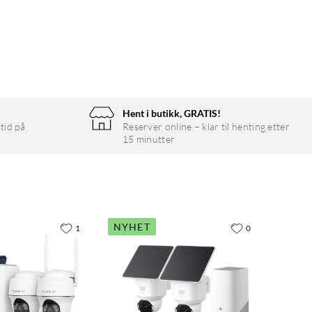
Hent i butikk, GRATIS!
tid på
Reserver online – klar til henting etter
15 minutter
NYHET
1
0