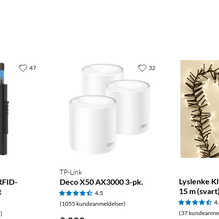
47
32
ommer SATA HDD/SSD, selges separat)
tThings, Matter
TP-Link
Lyslenke K
RFID-
Deco X50 AX3000 3-pk.
15 m (svart
t
4.5
4
(1055 kundeanmeldelser)
(37 kundeanmel
)