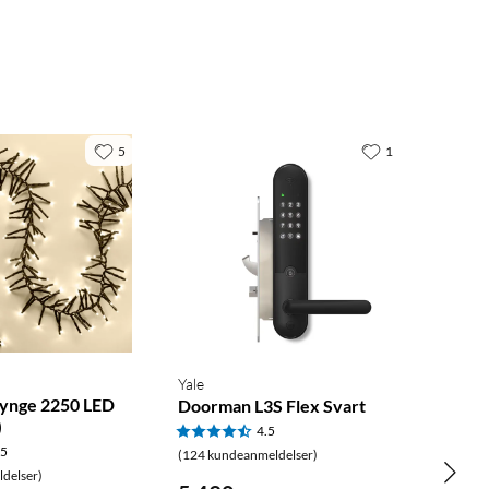
5
1
Yale
lynge 2250 LED
Doorman L3S Flex Svart
)
4.5
.5
(124 kundeanmeldelser)
delser)