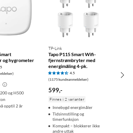
TP-Link
Smart
Tapo P115 Smart Wifi-
r og hygrometer
fjernstrømbryter med
energimåling 4-pk.
.5
4.5
ldelser)
(1175 kundeanmeldelser)
-
599
,
-
H200 og H500
jon
Finnes i 2 varianter
på opptil 2 år
Innebygd energimåler
Tidsinnstilling og
timerfunksjon
Kompakt – blokkerer ikke
andre uttak