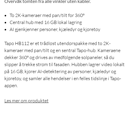
Overvåk tomten fra alle vinkler uten kabler.
To 2K-kameraer med pan/tilt for 360°
Central hub med 16 GB lokal lagring
AI gjenkjenner personer, kjæledyr og kjøretøy
Tapo HB112 er et trådløst utendørspakke med to 2K-
kameraer med pan/tilt og en sentral Tapo-hub. Kameraene
dekker 360° og drives av medfølgende solpaneler, så du
slipper å trekke strøm til fasaden. Hubben lagrer video lokalt
på 16 GB, kjører AI-detektering av personer, kjæledyr og
kjøretøy, og samler alle hendelser i en felles tidslinje i Tapo-
appen.
Les mer om produktet