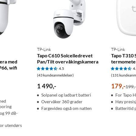
TP-Link
TP-Link
Tapo C610 Solcelledrevet
Tapo T310 
era med
Pan/Tilt overvåkingskamera
termomete
P66, wifi
4.5
4
(43 kundeanmeldelser)
(131 kundeanme
1 490
,
-
179
,
-
199,
Solpanel og ladbart batteri
For Tapo 
med
Overvåker 360 grader
Høy presis
poring
Fargevideo også om natten
Batteritid 
 og 99 dB-
for utendørs