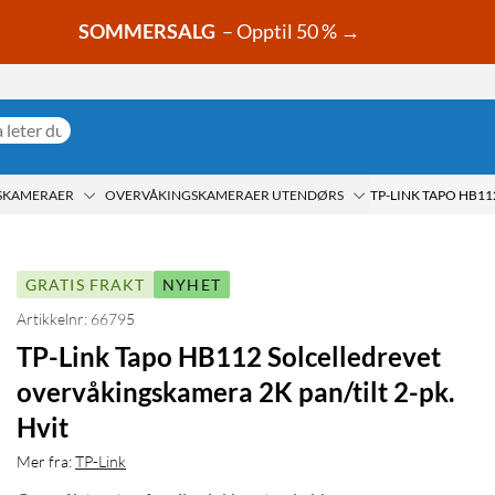
SOMMERSALG
– Opptil 50 % →
SKAMERAER
OVERVÅKINGSKAMERAER UTENDØRS
GRATIS FRAKT
NYHET
Artikkelnr: 66795
TP-Link Tapo HB112 Solcelledrevet
overvåkingskamera 2K pan/tilt 2-pk.
Hvit
Mer fra:
TP-Link