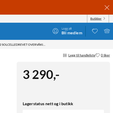
Butikker
Logg på
Bli medlem
TP-LINK TAPO HB112 SOLCELLEDREVET OVERVÅKINGSKAMERA 2K PAN/TILT 2-PK. HVIT
Legg til handleliste
0 liker
3 290
,
-
Lagerstatus nett og i butikk