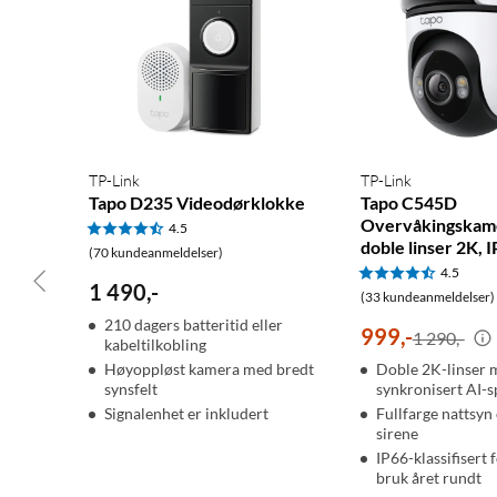
TP-Link
TP-Link
Tapo D235 Videodørklokke
Tapo C545D
Overvåkingskam
4.5
doble linser 2K, I
(70 kundeanmeldelser)
4.5
1 490
,
-
(33 kundeanmeldelser)
210 dagers batteritid eller
999
,
-
1 290,-
kabeltilkobling
Høyoppløst kamera med bredt
Doble 2K-linser 
synsfelt
synkronisert AI-s
Signalenhet er inkludert
Fullfarge nattsyn
sirene
IP66-klassifisert 
bruk året rundt