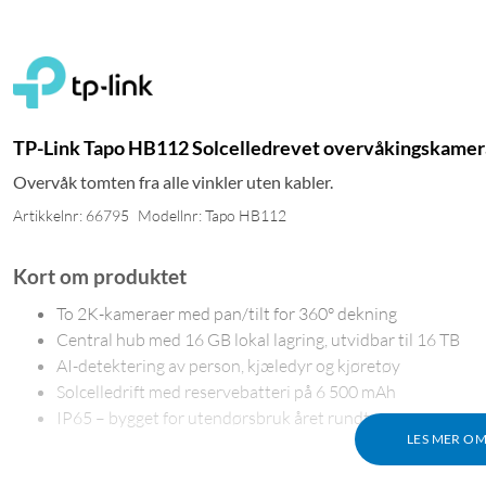
TP-Link Tapo HB112 Solcelledrevet overvåkingskamera 
Overvåk tomten fra alle vinkler uten kabler.
Artikkelnr: 66795
Modellnr: Tapo HB112
Kort om produktet
To 2K-kameraer med pan/tilt for 360° dekning
Central hub med 16 GB lokal lagring, utvidbar til 16 TB
AI-detektering av person, kjæledyr og kjøretøy
Solcelledrift med reservebatteri på 6 500 mAh
IP65 – bygget for utendørsbruk året rundt
LES MER O