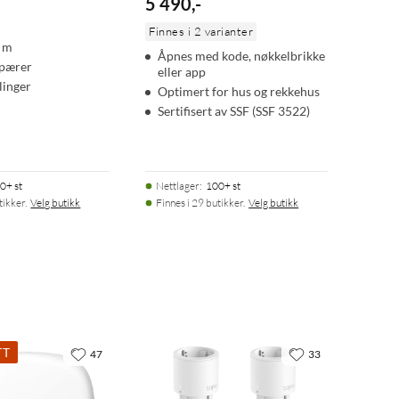
5 490
,
-
Finnes i 2 varianter
5 m
Åpnes med kode, nøkkelbrikke
pærer
eller app
llinger
Optimert for hus og rekkehus
Sertifisert av SSF (SSF 3522)
0+ st
Nettlager
:
100+ st
tikker.
Velg butikk
Finnes i 29 butikker.
Velg butikk
TT
47
33