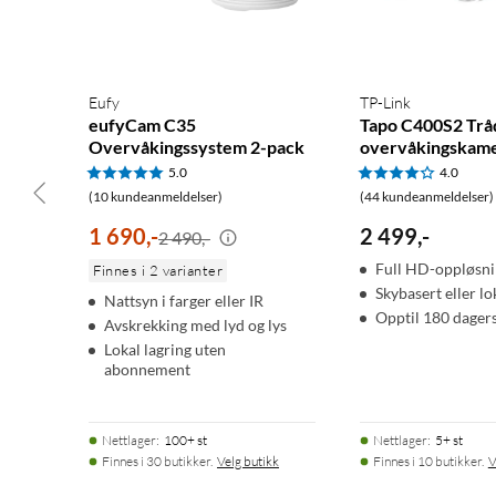
Nattsyn og toveis lyd
Kameraene veksler mellom IR-nattsyn opp til 10 m og fargenatt
høyttaler lar deg snakke med besøkende, og en sirene på 97 dB
Eufy
TP-Link
eufyCam C35
Tapo C400S2 Trå
Overvåkingssystem 2-pack
overvåkingskame
Utendørsbruk året rundt
5.0
4.0
Kameraene har IP65-klasse og tåler regn, snø og støv i driftstem
(10 kundeanmeldelser)
(44 kundeanmeldelser)
til ruteren via 5 GHz wifi eller nettverkskabel.
1 690
,
-
2 499
,
-
2 490,-
Full HD-oppløsni
Finnes i 2 varianter
Smart hjem-integrasjon
Skybasert eller lo
Nattsyn i farger eller IR
Systemet fungerer med Google Home, Amazon Alexa, Samsung Smar
Opptil 180 dagers
Avskrekking med lyd og lys
Show eller Chromecast med stemmen og koble kameraene samm
Lokal lagring uten
abonnement
Spesifikasjoner
Kameraer: 2× Tapo C610, 2K (2304x1296)
Nettlager
:
100+ st
Nettlager
:
5+ st
Bildefrekvens: 15 bilder/s
Finnes i 30 butikker.
Velg butikk
Finnes i 10 butikker.
V
Digital zoom: 10,8x