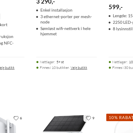
3 290
,
-
599
,
-
Enkel installasjon
Lengde: 1
3 ethernet-porter per mesh-
node
2250 LED-
kort
Sømløst wifi-nettverk i hele
8 lysinnsti
hjemmet
ruksjon
og NFC-
Nettlager
:
5+ st
Nettlager
:
10
elg butikk
Finnes i 10 butikker.
Velg butikk
Finnes i 30 bu
10% RABA
6
9