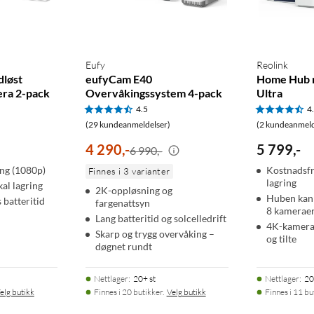
syn med innebygde spotlights opp til 12 m. Innebygd mikrofon og
 kan skremme bort uvelkomne.
Eufy
Reolink
dløst
eufyCam E40
Home Hub 
ra 2-pack
Overvåkingssystem 4-pack
Ultra
4.5
4
peraturer fra -20 til 45 °C. Hubben plasseres innendørs og kobles
(29 kundeanmeldelser)
(2 kundeanmeld
4 290
,
-
5 799
,
-
6 990,-
ng (1080p)
Kostnadsfri
Finnes i 3 varianter
lagring
kal lagring
2K-oppløsning og
Huben kan 
tThings og Matter, slik at du kan vise livebilde på en Echo
 batteritid
fargenattsyn
8 kamerae
en med annet smart hjem-utstyr.
Lang batteritid og solcelledrift
4K-kamera
Skarp og trygg overvåking –
og tilte
døgnet rundt
Nettlager
:
20+ st
Nettlager
:
20
elg butikk
Finnes i 20 butikker.
Velg butikk
Finnes i 11 bu