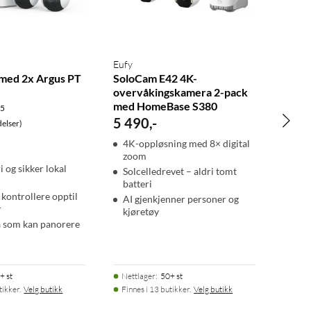
Eufy
med 2x Argus PT
SoloCam E42 4K-
overvåkingskamera 2-pack
med HomeBase S380
.5
5 490
,
-
elser)
4K-oppløsning med 8× digital
zoom
 og sikker lokal
Solcelledrevet – aldri tomt
batteri
kontrollere opptil
AI gjenkjenner personer og
r
kjøretøy
 som kan panorere
+ st
Nettlager
:
50+ st
tikker.
Velg butikk
Finnes i 13 butikker.
Velg butikk