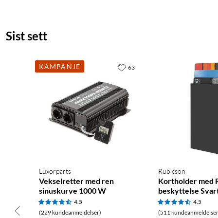
Synsfelt: 100,6° diagonalt
Panorering/vipping: 340° / 90° mekanisk
Nattsyn: IR opp til 10 m, farge opp til 12 m
Sist sett
Sirene: 97 dB
Batteri: Li-ion 6 500 mAh per kamera
Solpanel: Tapo A201, 2,5 W maks, USB-C
KAMPANJE
63
Tilkobling kameraer: wifi 2,4 GHz
Tilkobling hub: wifi 5 GHz eller Ethernet
Hub-lagring: 16 GB eMMC innebygd, utvidbar til 16 TB (2,5-t
Kameralagring: microSD opp til 512 GB
Værvern kameraer: IP65
Driftstemperatur kameraer: -20 til 45 °C
Stemmestyring: Google Assistant, Amazon Alexa, Samsung Smar
Mål kamera: 130,9x116,1x84,1 mm
Luxorparts
Rubicson
Vekt kamera: 429 g
Vekselretter med ren
Kortholder med 
Vekt solpanel: 143 g
sinuskurve 1000 W
beskyttelse Svar
4.5
4.5
I pakken
(229 kundeanmeldelser)
(511 kundeanmeldelser