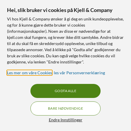
Ultra Go SDHC-minnekort
SoloCam E42 4K-
Hei, slik bruker vi cookies på Kjell & Company
64 GB
overvåkingskamera 2-
pack med HomeBase S380
4.5
(7)
Vi hos Kjell & Company ønsker å gi deg en unik kundeopplevelse,
5 490
,
-
og for å kunne gjøre dette bruker vi cookies
349
,
-
4K-oppløsning med 8×
(informasjonskapsler). Noen av disse er nødvendige for at
digital zoom
Finnes i 2 varianter
kjell.com skal fungere, og krever ikke ditt samtykke. Andre bidrar
Solcelledrevet – aldri tomt
Høy overføringshastighet
til at du skal få en skreddersydd opplevelse, unike tilbud og
batteri
Vann- og støtsikkert
tilpassede annonser. Ved å klikke på "Godta alle" godkjenner du
AI gjenkjenner personer og
UHS-I med Speed Class 10
bruk av slike cookies. Du kan også velge hvilke cookies du vil
kjøretøy
godkjenne, via lenken "Endre innstillinger".
Nettlager
:
1+ st
Nettlager
:
50+ st
Les mer om våre Cookies
,
les vår Personvernerklæring
5
4
GODTA ALLE
BARE NØDVENDIGE
Filtre
Endre Innstillinger