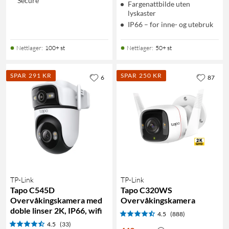
Secure
Fargenattbilde uten
lyskaster
IP66 – for inne- og utebruk
Nettlager
:
100+ st
Nettlager
:
50+ st
SPAR 291 KR
SPAR 250 KR
6
87
TP-Link
TP-Link
Tapo C545D
Tapo C320WS
Overvåkingskamera med
Overvåkingskamera
doble linser 2K, IP66, wifi
4.5
(888)
4.5
(33)