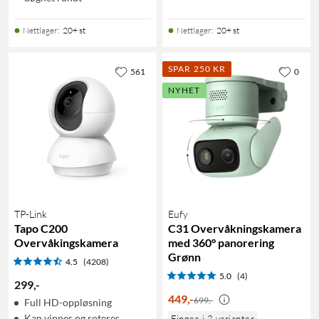
Nettlager
:
20+ st
Nettlager
:
20+ st
SPAR 250 KR
561
0
NYHET
TP-Link
Eufy
Tapo C200
C31 Overvåkningskamera
Overvåkingskamera
med 360° panorering
Grønn
4.5
(4208)
5.0
(4)
299
,
-
449
,
-
699,-
Full HD-oppløsning
Kan vippes og roteres
Finnes i 2 varianter