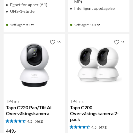
MP)
Egnet for apper (A1)
Intelligent oppdagelse
UHS-1-støtte
Nettlager
:
5+ st
Nettlager
:
20+ st
56
51
TP-Link
TP-Link
Tapo C220 Pan/Tilt AI
Tapo C200
Overvåkingskamera
Overvåkingskamera 2-
pack
4.5
(461)
4.5
(471)
449
,
-