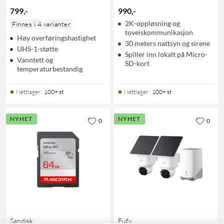
799
,
-
990
,
-
2K-oppløsning og
Finnes i 4 varianter
toveiskommunikasjon
Høy overføringshastighet
30 meters nattsyn og sirene
UHS-1-støtte
Spiller inn lokalt på Micro-
Vanntett og
SD-kort
temperaturbestandig
Nettlager
:
100+ st
Nettlager
:
100+ st
NYHET
NYHET
0
0
Sandisk
Eufy