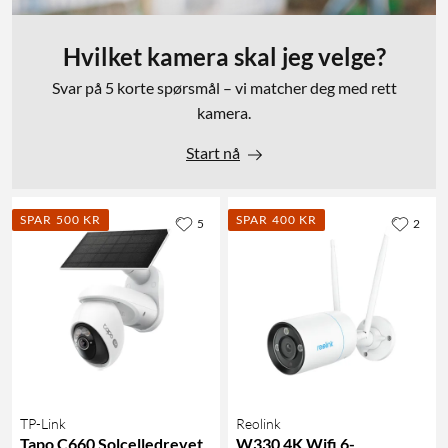
Hvilket kamera skal jeg velge?
Svar på 5 korte spørsmål – vi matcher deg med rett
kamera.
Start nå
SPAR 500 KR
SPAR 400 KR
5
2
TP-Link
Reolink
Tapo C660 Solcelledrevet
W330 4K Wifi 6-