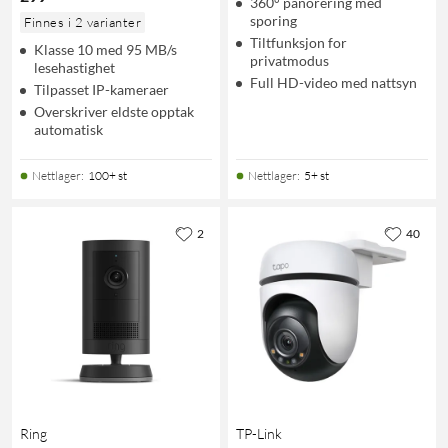
360° panorering med
sporing
Finnes i 2 varianter
Tiltfunksjon for
Klasse 10 med 95 MB/s
privatmodus
lesehastighet
Full HD-video med nattsyn
Tilpasset IP-kameraer
Overskriver eldste opptak
automatisk
Nettlager
:
100+ st
Nettlager
:
5+ st
2
40
Ring
TP-Link