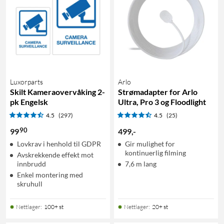
Luxorparts
Arlo
Skilt Kameraovervåking 2-
Strømadapter for Arlo
pk Engelsk
Ultra, Pro 3 og Floodlight
4.5
(297)
4.5
(25)
90
99
499
,
-
Lovkrav i henhold til GDPR
Gir mulighet for
kontinuerlig filming
Avskrekkende effekt mot
innbrudd
7,6 m lang
Enkel montering med
skruhull
Nettlager
:
100+ st
Nettlager
:
20+ st