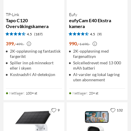
TP-Link
Eufy
Tapo C120
eufyCam E40 Ekstra
Overvåkingskamera
kamera
4.5
(187)
4.5
(9)
399
,
-
990
,
-
499,-
1 690,-
2K-oppløsning og fantastisk
2K-oppløsning med
fargerikt
fargenattsyn
Spiller inn på minnekort
Solcelledrevet med 13 000
eller i skyen
mAh batteri
Kostnadsfri AI-deteksjon
AI-varsler og lokal lagring
uten abonnement
Nettlager
:
100+ st
Nettlager
:
20+ st
9
132