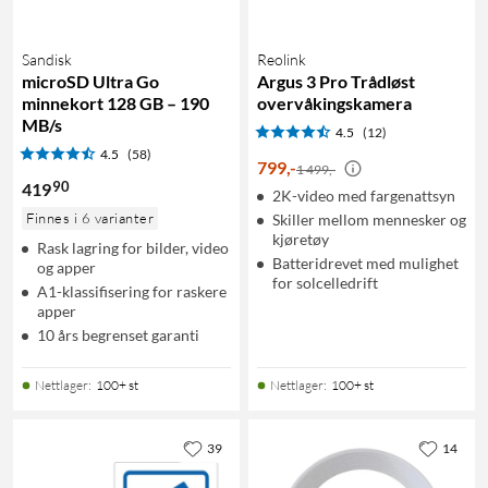
Sandisk
Reolink
microSD Ultra Go
Argus 3 Pro Trådløst
minnekort 128 GB – 190
overvåkingskamera
MB/s
4.5
(12)
4.5
(58)
799
,
-
1 499,-
90
419
2K-video med fargenattsyn
Finnes i 6 varianter
Skiller mellom mennesker og
kjøretøy
Rask lagring for bilder, video
Batteridrevet med mulighet
og apper
for solcelledrift
A1-klassifisering for raskere
apper
10 års begrenset garanti
Nettlager
:
100+ st
Nettlager
:
100+ st
39
14