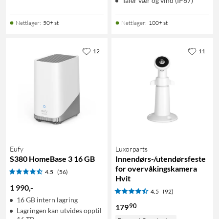
Tåler vær og vind (IP67)
Nettlager
:
50+ st
Nettlager
:
100+ st
12
11
Eufy
Luxorparts
S380 HomeBase 3 16 GB
Innendørs-/utendørsfeste
for overvåkingskamera
4.5
(56)
Hvit
1 990
,
-
4.5
(92)
16 GB intern lagring
90
179
Lagringen kan utvides opptil