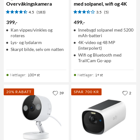
Overvåkingskamera
med solpanel, wifi og 4K
4.5
(183)
3.5
(5)
399
,
-
499
,
-
Kan vippes/vinkles og
Innebygd solpanel med 5200
roteres
mAh-batteri
Lys- og lydalarm
4K-video og 48 MP
(interpolert)
Skarpt bilde, selv om natten
Wifi og Bluetooth med
TrailCam Go-app
Nettlager
:
100+ st
Nettlager
:
1+ st
20% RABATT
SPAR 700 KR
39
2