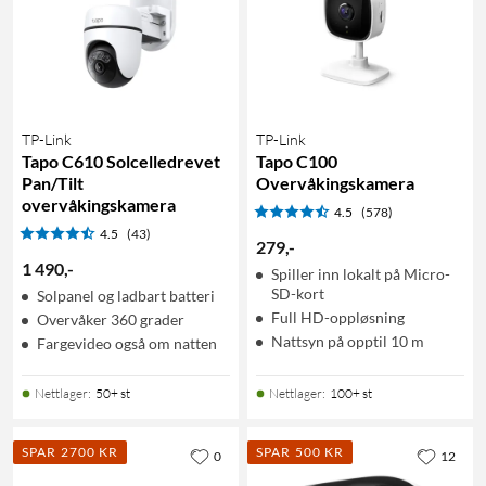
TP-Link
TP-Link
Tapo C610 Solcelledrevet
Tapo C100
Pan/Tilt
Overvåkingskamera
overvåkingskamera
4.5
(578)
4.5
(43)
279
,
-
1 490
,
-
Spiller inn lokalt på Micro-
SD-kort
Solpanel og ladbart batteri
Full HD-oppløsning
Overvåker 360 grader
Nattsyn på opptil 10 m
Fargevideo også om natten
Nettlager
:
50+ st
Nettlager
:
100+ st
SPAR 2700 KR
SPAR 500 KR
0
12