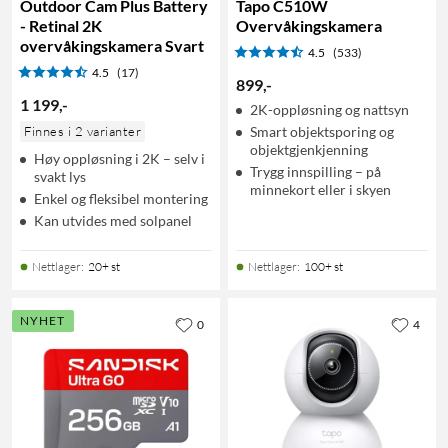
Outdoor Cam Plus Battery
Tapo C510W
- Retinal 2K
Overvåkingskamera
overvåkingskamera Svart
4.5
(533)
4.5
(17)
899
,
-
1 199
,
-
2K-oppløsning og nattsyn
Finnes i 2 varianter
Smart objektsporing og
objektgjenkjenning
Høy oppløsning i 2K – selv i
Trygg innspilling – på
svakt lys
minnekort eller i skyen
Enkel og fleksibel montering
Kan utvides med solpanel
Nettlager
:
20+ st
Nettlager
:
100+ st
NYHET
0
4