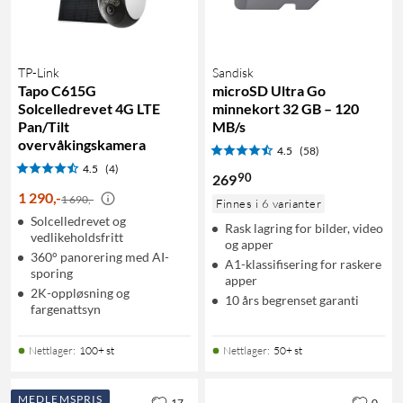
TP-Link
Sandisk
Tapo C615G
microSD Ultra Go
Solcelledrevet 4G LTE
minnekort 32 GB – 120
Pan/Tilt
MB/s
overvåkingskamera
4.5
(58)
4.5
(4)
90
269
1 290
,
-
1 690,-
Finnes i 6 varianter
Solcelledrevet og
Rask lagring for bilder, video
vedlikeholdsfritt
og apper
360° panorering med AI-
A1-klassifisering for raskere
sporing
apper
2K-oppløsning og
10 års begrenset garanti
fargenattsyn
Nettlager
:
100+ st
Nettlager
:
50+ st
MEDLEMSPRIS
17
0