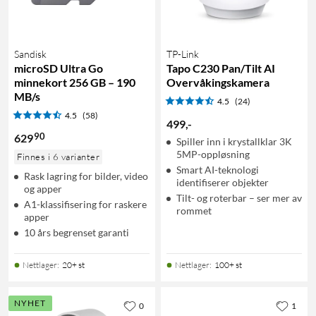
Sandisk
TP-Link
microSD Ultra Go
Tapo C230 Pan/Tilt AI
minnekort 256 GB – 190
Overvåkingskamera
MB/s
4.5
(24)
4.5
(58)
499
,
-
90
629
Spiller inn i krystallklar 3K
5MP-oppløsning
Finnes i 6 varianter
Smart AI-teknologi
Rask lagring for bilder, video
identifiserer objekter
og apper
Tilt- og roterbar – ser mer av
A1-klassifisering for raskere
rommet
apper
10 års begrenset garanti
Nettlager
:
20+ st
Nettlager
:
100+ st
NYHET
0
1