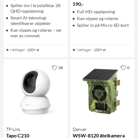
590
,
-
Spiller inn i krystallklar 2K
QHD-oppløsning
Full HD-oppløsning
Smart AI-teknologi
Kan vippes og roteres
identifiserer objekter
Spiller in på Micro-SD-kort
Kan vippes og roteres – ser
mer av rommet
Nettlager
:
100+ st
Nettlager
:
100+ st
28
0
TP-Link
Denver
Tapo C210
WSW-8120 åtelkamera