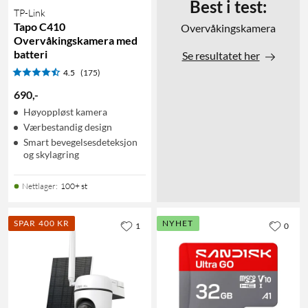
Best i test:
TP-Link
Tapo C410
Overvåkingskamera
Overvåkingskamera med
batteri
Se resultatet her
4.5
(175)
690
,
-
Høyoppløst kamera
Værbestandig design
Smart bevegelsesdeteksjon
og skylagring
Nettlager
:
100+ st
SPAR 400 KR
NYHET
1
0