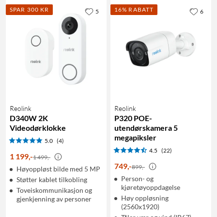
SPAR 300 KR
16% RABATT
5
6
Reolink
Reolink
D340W 2K
P320 POE-
Videodørklokke
utendørskamera 5
megapiksler
5.0
(4)
4.5
(22)
1 199
,
-
1 499,-
749
,
-
899,-
Høyoppløst bilde med 5 MP
Person- og
Støtter kablet tilkobling
kjøretøyoppdagelse
Toveiskommunikasjon og
Høy oppløsning
gjenkjenning av personer
(2560x1920)