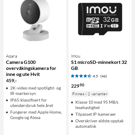
Aqara
Imou
Camera G100
S1 microSD-minnekort 32
overvåkingskamera for
GB
inne og ute Hvit
4.5
(46)
459
,
-
90
229
2K-video med spotlight- og
IR-mørkersyn
Finnes i 2 varianter
IP65-klassifisert for
Klasse 10 med 95 MB/s
utendørsbruk hele året
lesehastighet
Fungerer med Apple Home,
Tilpasset IP-kameraer
Google og Alexa
Overskriver eldste opptak
automatisk