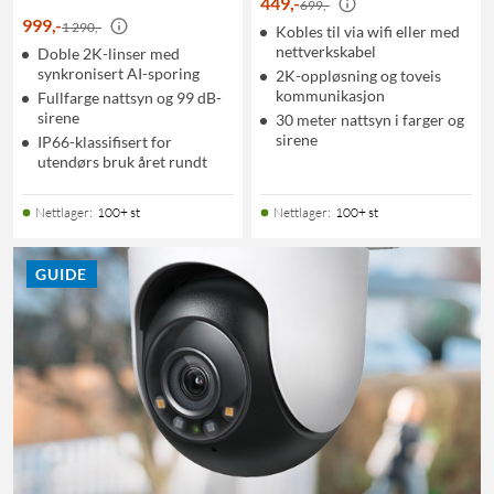
449
,
-
699,-
999
,
-
1 290,-
Kobles til via wifi eller med
nettverkskabel
Doble 2K-linser med
synkronisert AI-sporing
2K-oppløsning og toveis
kommunikasjon
Fullfarge nattsyn og 99 dB-
sirene
30 meter nattsyn i farger og
sirene
IP66-klassifisert for
utendørs bruk året rundt
Nettlager
:
100+ st
Nettlager
:
100+ st
GUIDE