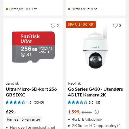
Nettlager
:
100+ st
Nettlager
:
50+ st
SPAR 1400 KR
5
5
Sandisk
Reolink
Ultra Micro-SD-kort 256
Go Series G430 - Utendørs
GB SDXC
4G LTE Kamera 2K
4.5
(3345)
3.5
(3)
629
,
-
1 599
,
-
2 999,-
4G LTE tilkobling
Finnes i 5 varianter
2K Super HD oppløsning (4
Høy overføringshastighet