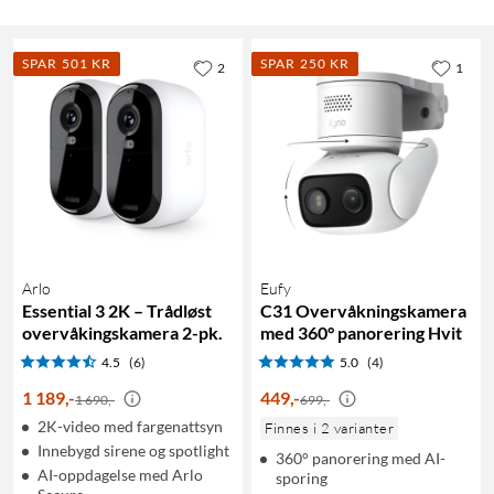
SPAR 501 KR
SPAR 250 KR
2
1
Arlo
Eufy
Essential 3 2K – Trådløst
C31 Overvåkningskamera
overvåkingskamera 2-pk.
med 360° panorering Hvit
4.5
(6)
5.0
(4)
1 189
,
-
449
,
-
1 690,-
699,-
2K-video med fargenattsyn
Finnes i 2 varianter
Innebygd sirene og spotlight
360° panorering med AI-
AI-oppdagelse med Arlo
sporing