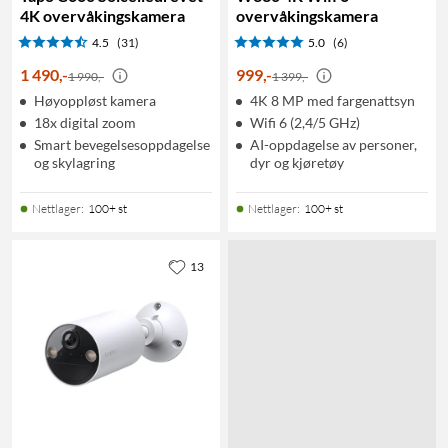
4K overvåkingskamera
overvåkingskamera
4.5
(31)
5.0
(6)
1 490
,
-
999
,
-
1 990,-
1 399,-
Høyoppløst kamera
4K 8 MP med fargenattsyn
18x digital zoom
Wifi 6 (2,4/5 GHz)
Smart bevegelsesoppdagelse
AI-oppdagelse av personer,
og skylagring
dyr og kjøretøy
Nettlager
:
100+ st
Nettlager
:
100+ st
13