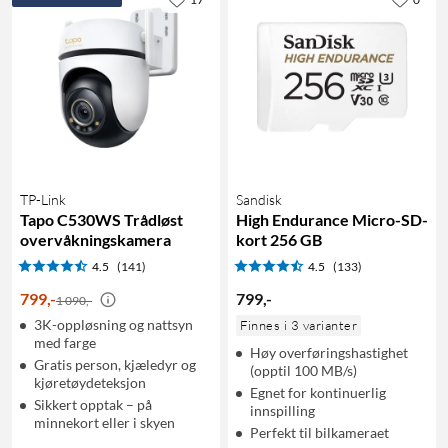
TP-Link
Sandisk
Tapo C530WS Trådløst
High Endurance Micro-SD-
overvåkningskamera
kort 256 GB
4.5
(141)
4.5
(133)
799
,
-
799
,
-
1 090,-
3K-oppløsning og nattsyn
Finnes i 3 varianter
med farge
Høy overføringshastighet
Gratis person, kjæledyr og
(opptil 100 MB/s)
kjøretøydeteksjon
Egnet for kontinuerlig
Sikkert opptak – på
innspilling
minnekort eller i skyen
Perfekt til bilkameraet