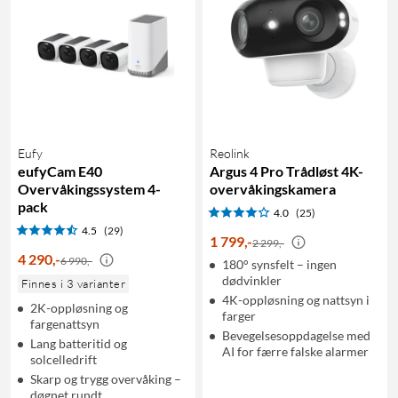
Eufy
Reolink
eufyCam E40
Argus 4 Pro Trådløst 4K-
Overvåkingssystem 4-
overvåkingskamera
pack
4.0
(25)
4.5
(29)
1 799
,
-
2 299,-
4 290
,
-
6 990,-
180° synsfelt – ingen
dødvinkler
Finnes i 3 varianter
4K-oppløsning og nattsyn i
2K-oppløsning og
farger
fargenattsyn
Bevegelsesoppdagelse med
Lang batteritid og
AI for færre falske alarmer
solcelledrift
Skarp og trygg overvåking –
døgnet rundt