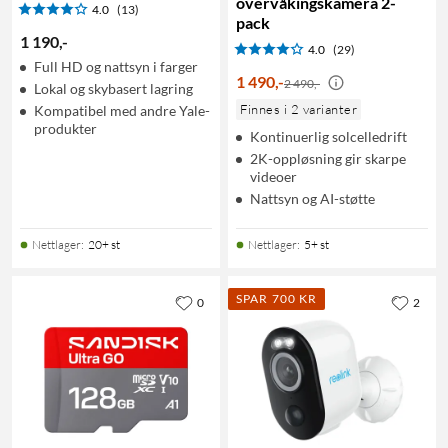
overvåkingskamera 2-
4.0
(13)
pack
1 190
,
-
4.0
(29)
Full HD og nattsyn i farger
1 490
,
-
2 490,-
Lokal og skybasert lagring
Finnes i 2 varianter
Kompatibel med andre Yale-
produkter
Kontinuerlig solcelledrift
2K-oppløsning gir skarpe
videoer
Nattsyn og AI-støtte
Nettlager
:
20+ st
Nettlager
:
5+ st
SPAR 700 KR
0
2