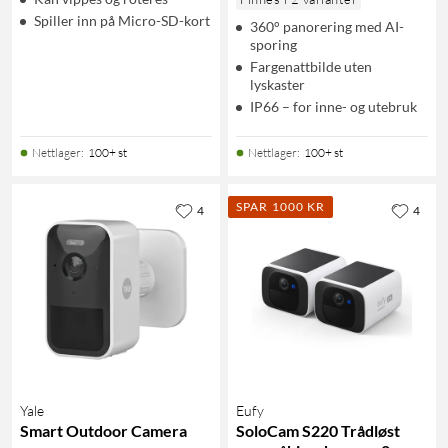
Spiller inn på Micro-SD-kort
360° panorering med AI-
sporing
Fargenattbilde uten
lyskaster
IP66 – for inne- og utebruk
Nettlager
:
100+ st
Nettlager
:
100+ st
SPAR 1000 KR
4
4
Yale
Eufy
Smart Outdoor Camera
SoloCam S220 Trådløst