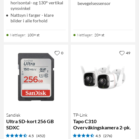
horisontal- og 130° vertikal
bevegelsessensor
synsvinkel
Nattsyn i farger - klare
bilder i alle forhold
Nettlager
:
100+ st
Nettlager
:
20+ st
0
49
Sandisk
TP-Link
Ultra SD-kort 256 GB
Tapo C310
SDXC
Overvåkingskamera 2-pk.
4.5
(452)
4.5
(276)