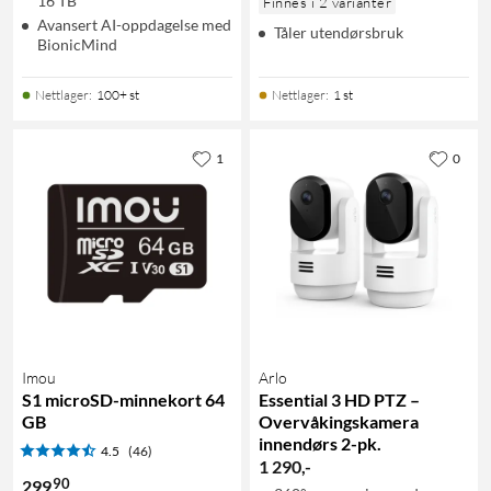
16 TB
Finnes i 2 varianter
Avansert AI-oppdagelse med
Tåler utendørsbruk
BionicMind
Nettlager
:
100+ st
Nettlager
:
1 st
1
0
Imou
Arlo
S1 microSD-minnekort 64
Essential 3 HD PTZ –
GB
Overvåkingskamera
innendørs 2-pk.
4.5
(46)
1 290
,
-
90
299