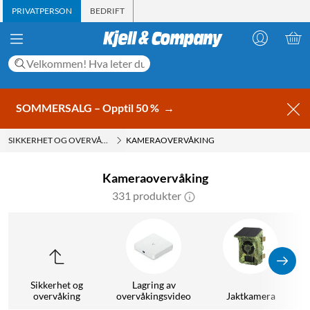
PRIVATPERSON
BEDRIFT
SOMMERSALG – Opptil 50 %
→
SIKKERHET OG OVERVÅKING
KAMERAOVERVÅKING
Kameraovervåking
331 produkter
Sikkerhet og
Lagring av
O
overvåking
overvåkingsvideo
Jaktkamera