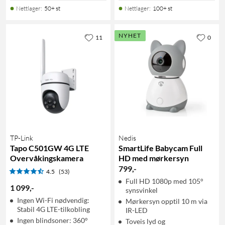
Nettlager
:
50+ st
Nettlager
:
100+ st
NYHET
11
0
TP-Link
Nedis
Tapo C501GW 4G LTE
SmartLife Babycam Full
Overvåkingskamera
HD med mørkersyn
799
,
-
4.5
(53)
Full HD 1080p med 105°
1 099
,
-
synsvinkel
Ingen Wi-Fi nødvendig:
Mørkersyn opptil 10 m via
Stabil 4G LTE-tilkobling
IR-LED
Ingen blindsoner: 360°
Toveis lyd og