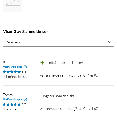
Viser 3 av 3 anmeldelser
Relevans
Knut
Lett å sette opp i appen. 
Verifisert kjøper
5/5
Var anmeldelsen nyttig?
Ja
(
0
)
Nei
(
0
)
11 måneder siden
Tommy
Fungerer som den skal.
Verifisert kjøper
5/5
Var anmeldelsen nyttig?
Ja
(
0
)
Nei
(
0
)
1 år siden