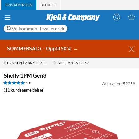
PRIVATPERSON
BEDRIFT
SOMMERSALG – Opptil 50 %
→
FJERNSTRØMBRYTER FOR INNEBYGD
SHELLY 1PM GEN3
Shelly 1PM Gen3
5.0
Artikkelnr: 52258
(11 kundeanmeldelser)