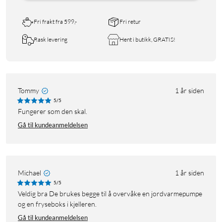
Fri frakt fra 599,-
Fri retur
Rask levering
Hent i butikk, GRATIS!
Tommy
1 år siden
5/5
Fungerer som den skal.
Gå til kundeanmeldelsen
Michael
1 år siden
5/5
Veldig bra De brukes begge til å overvåke en jordvarmepumpe
og en fryseboks i kjelleren.
Gå til kundeanmeldelsen