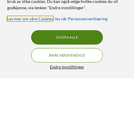
bruk av slike cookies. Du kan også velge hvilke cookies du vil
godkjenne, via lenken "Endre innstillinger".
Les mer om våre Cookies
,
les vår Personvernerklæring
GODTA ALLE
BARE NØDVENDIGE
Endre Innstillinger
Shelly 1PM Gen3
299,90
5/5
HENT