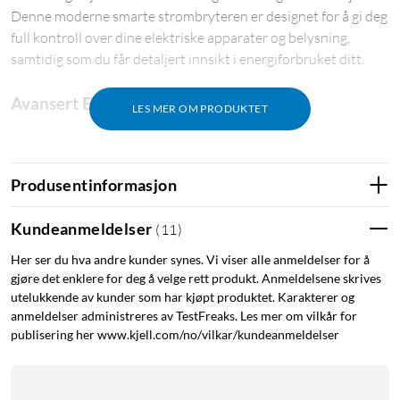
Denne moderne smarte strømbryteren er designet for å gi deg
full kontroll over dine elektriske apparater og belysning,
samtidig som du får detaljert innsikt i energiforbruket ditt.
Avansert Energimåling og Kontroll
LES MER OM PRODUKTET
Med den innebygde energimålingen i Shelly 1PM Gen3 får du
en omfattende oversikt over energibruken din. Denne
Produsentinformasjon
funksjonen gjør det mulig å overvåke sanntidsforbruk og få
detaljerte rapporter om hvor mye energi hver enhet bruker.
Kundeanmeldelser
(
11
)
Dette kan hjelpe deg med å identifisere energislukere og
Her ser du hva andre kunder synes. Vi viser alle anmeldelser for å
optimalisere strømforbruket ditt, noe som i sin tur kan føre til
gjøre det enklere for deg å velge rett produkt. Anmeldelsene skrives
lavere strømregninger og en mer bærekraftig livsstil.
utelukkende av kunder som har kjøpt produktet. Karakterer og
anmeldelser administreres av TestFreaks. Les mer om vilkår for
Enkel Integrasjon med Smarthjem-Plattformer
publisering her www.kjell.com/no/vilkar/kundeanmeldelser
Shelly 1PM Gen3 er kompatibel med flere populære