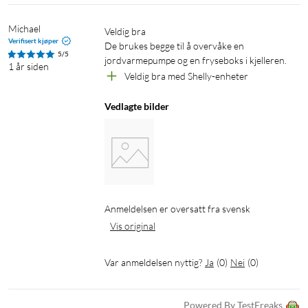
Michael
Veldig bra 

Verifisert kjøper
De brukes begge til å overvåke en 
5/5
jordvarmepumpe og en fryseboks i kjelleren.
1 år siden
Veldig bra med Shelly-enheter
Vedlagte bilder
Anmeldelsen er oversatt fra svensk
Vis original
Var anmeldelsen nyttig?
Ja
(
0
)
Nei
(
0
)
Powered By TestFreaks