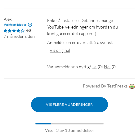
Alex
Enkel å installere. Det finnes mange 
Verifisert kjøper
YouTube-veiledninger om hvordan du 
4/5
konfigurerer det i appen. :)
7 måneder siden
Anmeldelsen er oversatt fra svensk
Vis original
Var anmeldelsen nyttig?
Ja
(
0
)
Nei
(
0
)
Powered By TestFreaks
VIS FLERE VURDERINGER
Viser 3 av 13 anmeldelser