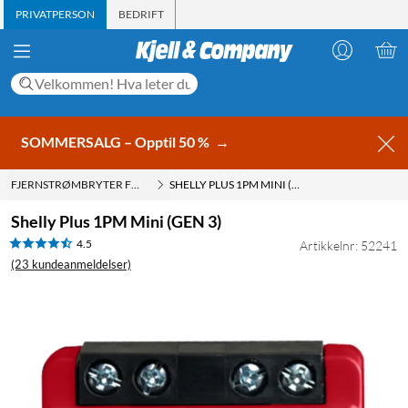
PRIVATPERSON
BEDRIFT
SOMMERSALG – Opptil 50 %
→
FJERNSTRØMBRYTER FOR INNEBYGD
SHELLY PLUS 1PM MINI (GEN 3)
Shelly Plus 1PM Mini (GEN 3)
4.5
Artikkelnr: 52241
(23 kundeanmeldelser)