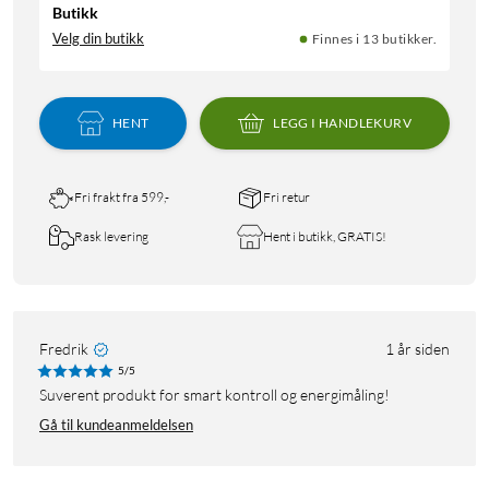
Butikk
Velg din butikk
Finnes i 13 butikker.
HENT
LEGG I HANDLEKURV
Fri frakt fra 599,-
Fri retur
Rask levering
Hent i butikk, GRATIS!
Fredrik
1 år siden
5/5
Suverent produkt for smart kontroll og energimåling!
Gå til kundeanmeldelsen