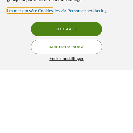
Les mer om våre Cookies
,
les vår Personvernerklæring
GODTA ALLE
BARE NØDVENDIGE
Endre Innstillinger
Shelly Plus 1PM Mini (GEN 3)
229,90
4.5/5
HENT
LEGG I HANDLEKURV