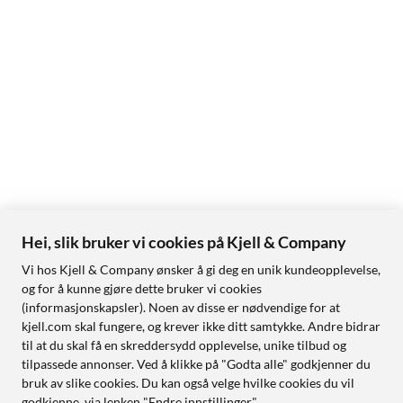
Hei, slik bruker vi cookies på Kjell & Company
Vi hos Kjell & Company ønsker å gi deg en unik kundeopplevelse,
og for å kunne gjøre dette bruker vi cookies
(informasjonskapsler). Noen av disse er nødvendige for at
kjell.com skal fungere, og krever ikke ditt samtykke. Andre bidrar
til at du skal få en skreddersydd opplevelse, unike tilbud og
tilpassede annonser. Ved å klikke på "Godta alle" godkjenner du
bruk av slike cookies. Du kan også velge hvilke cookies du vil
godkjenne, via lenken "Endre innstillinger".