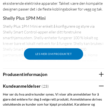
eksisterende elektriske apparater. Takket være den kompakte
designen passer det i de fleste koblingsbokser for vegg og tak.
Shelly Plus 1PM Mini
Shelly Plus 1PM Mini er enkelt å konfigurere og styre via
Shelly Smart Control-appen eller ditt foretrukne
smarthjemsystem. Shelly-enheter fungerer 100 % lokalt og
krever bare et lokalt nettverk for å fungere. Shelly kan brukes i
Shelly Smart Control-appen eller med flere enn 200
LES MER OM PRODUKTET
partnersystemer, som Google Home, Amazon Alexa, Home
Assistant, Samsung SmartThings, Athom Homey og mange
flere.
Produsentinformasjon
Funksjoner
Kundeanmeldelser
(
23
)
Shelly 1PM Plus Mini har mange bruksområder. Det kan
forsynes med 110–230V AC. Shelly 1PM Plus Mini har én
Her ser du hva andre kunder synes. Vi viser alle anmeldelser for å
bryterinngang som er valgfri å bruke. Det måler automatisk
gjøre det enklere for deg å velge rett produkt. Anmeldelsene skrives
energiforbruk, som kan overvåkes gjennom Shelly Smart
utelukkende av kunder som har kjøpt produktet. Karakterer og