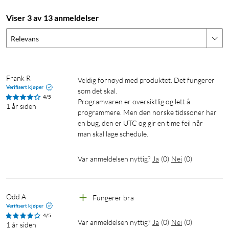
datalagring og utvidet funksjonalitet. Enheten kan også
Viser 3 av 13 anmeldelser
kommuniseres via MQTT, HTTP og WebSocket. Alle støtter
TLS.
Relevans
Maskinvare
Enheten er utstyrt med maskinvare fra generasjon 2, som
Frank R
Veldig fornøyd med produktet. Det fungerer 
Verifisert kjøper
blant annet består av en kraftig ESP32-processor. Dette
som det skal.

4/5
Programvaren er oversiktlig og lett å 
muliggjør bruk av skriptfunksjoner for avansert og tilpasset
1 år siden
programmere. Men den norske tidssoner har 
funksjonalitet, samt range-extender-funksjon, som dermed
en bug, den er UTC og gir en time feil når 
kan forlenge det trådløse nettverket.
man skal lage schedule.
Var anmeldelsen nyttig?
Ja
(
0
)
Nei
(
0
)
Odd A
Fungerer bra
Verifisert kjøper
4/5
Var anmeldelsen nyttig?
Ja
(
0
)
Nei
(
0
)
1 år siden