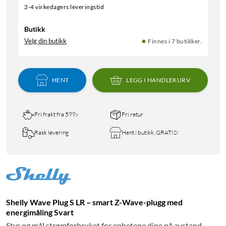
2-4 virkedagers leveringstid
Butikk
Velg din butikk
Finnes i 7 butikker.
HENT
LEGG I HANDLEKURV
Fri frakt fra 599,-
Fri retur
Rask levering
Hent i butikk, GRATIS!
Shelly Wave Plug S LR – smart Z-Wave-plugg med
energimåling Svart
Styr og mål strømforbruket for enhetene dine på avstand