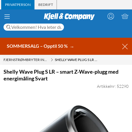
PRIVATPERSON
BEDRIFT
SOMMERSALG – Opptil 50 %
→
FJERNSTRØMBRYTER INNENDØRS
SHELLY WAVE PLUG S LR – SMART Z-WAVE-PLUGG MED ENERGIMÅLING SVART
Shelly Wave Plug S LR – smart Z-Wave-plugg med
energimåling Svart
Artikkelnr: 52290