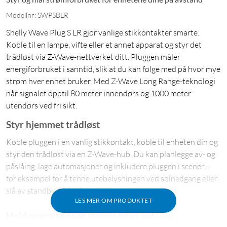
Modellnr: SWPSBLR
Shelly Wave Plug S LR gjør vanlige stikkontakter smarte.
Koble til en lampe, vifte eller et annet apparat og styr det
trådløst via Z-Wave-nettverket ditt. Pluggen måler
energiforbruket i sanntid, slik at du kan følge med på hvor mye
strøm hver enhet bruker. Med Z-Wave Long Range-teknologi
når signalet opptil 80 meter innendørs og 1000 meter
utendørs ved fri sikt.
Styr hjemmet trådløst
Koble pluggen i en vanlig stikkontakt, koble til enheten din og
styr den trådløst via en Z-Wave-hub. Du kan planlegge av- og
påslåing, lage automasjoner og inkludere pluggen i scener –
for eksempel for å tenne utebelysningen ved solnedgang eller
slå av standby-forbruket om natten.
LES MER OM PRODUKTET
Hold oversikt over strømforbruket