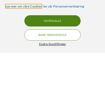
Les mer om våre Cookies
,
les vår Personvernerklæring
GODTA ALLE
BARE NØDVENDIGE
Endre Innstillinger
Shelly Wave Plug S LR – smart Z-Wave-plugg
GRATIS FRAKT
med energimåling Svart
599,-
HENT
LEGG I HANDLEKURV