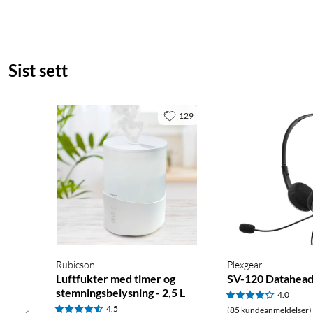
Sist sett
129
Rubicson
Plexgear
Luftfukter med timer og
SV-120 Datahead
stemningsbelysning - 2,5 L
4.0
4.5
(85 kundeanmeldelser)