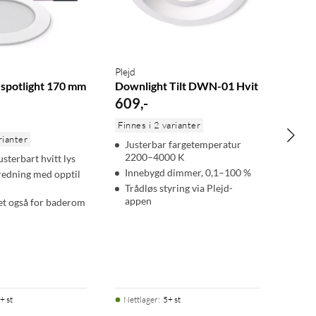
Plejd
t spotlight 170 mm
Downlight Tilt DWN-01 Hvit
609
,
-
Finnes i 2 varianter
rianter
Justerbar fargetemperatur
2200–4000 K
usterbart hvitt lys
Innebygd dimmer, 0,1–100 %
redning med opptil
Trådløs styring via Plejd-
appen
et også for baderom
+ st
Nettlager
:
5+ st