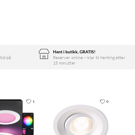
Hent i butikk, GRATIS!
tid på
Reserver online – klar til henting etter
15 minutter
1
0