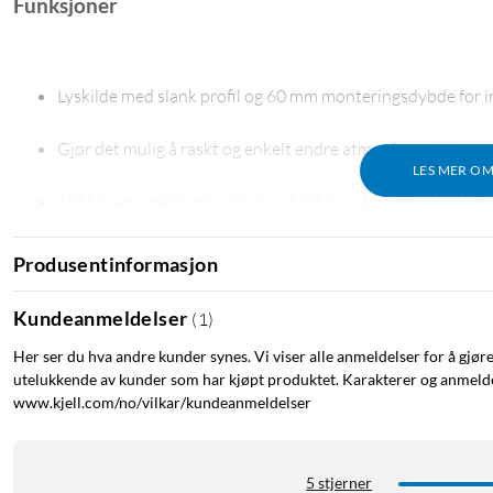
Funksjoner
Lyskilde med slank profil og 60 mm monteringsdybde for inn
Gjør det mulig å raskt og enkelt endre atmosfæren i et rom 
LES MER O
105° bred spredningsvinkel og lysfluks på opptil 1000 lum
IP-klassifisert for våtromsmiljøer (IP44), kan monteres på
Produsentinformasjon
Kan kobles sammen med flere lyskilder og styres med app.
Kundeanmeldelser
(
1
)
Her ser du hva andre kunder synes. Vi viser alle anmeldelser for å gjør
Kobles til mobil enhet via Bluetooth eller et smarthjem-n
utelukkende av kunder som har kjøpt produktet. Karakterer og anmeldel
www.kjell.com/no/vilkar/kundeanmeldelser
Fire forhåndsinnstilte lysmoduser for hvitt lys – to kalde 
Lyset kan dimmes med appen eller strømbryteren og tidsp
5 stjerner