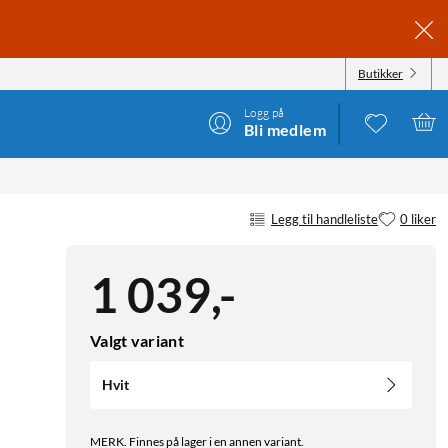
Butikker
Logg på
Bli medlem
Legg til handleliste
0 liker
1 039
,
-
Valgt variant
Hvit
MERK. Finnes på lager i en annen variant.