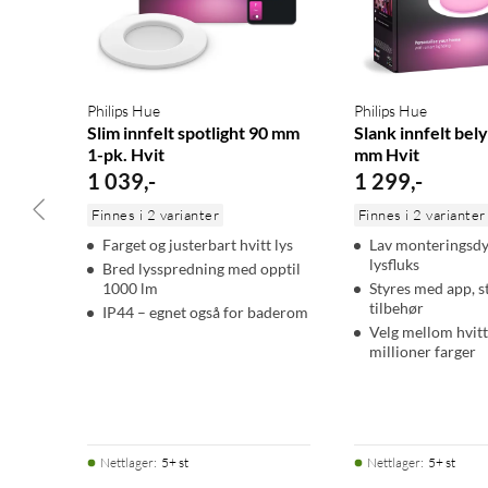
Monteringsdybde: Minst 60 mm
Inngangsspenning: 220–240 V
Spredningsvinkel: 105°
Lysfluks ved 4000 K: 1000 lm
Philips Hue
Philips Hue
Levetid (LED): opptil 25 000 timer
Slim innfelt spotlight 90 mm
Slank innfelt be
Fargevalg: Hvitt, 16 millioner farger
1-pk. Hvit
mm Hvit
Fargetemperatur: 2000–6500 K
1 039
,
-
1 299
,
-
Dimbar: Ja
Finnes i 2 varianter
Finnes i 2 varianter
Philips Hue Bluetooth-app: Android 9.0 og nyere, iOS 12 og nye
Farget og justerbart hvitt lys
Lav monteringsdy
lysfluks
Bred lysspredning med opptil
I pakken:
1000 lm
Styres med app, 
1x Philips Hue Slim lyskilde Ø90 mm med driver
tilbehør
IP44 – egnet også for baderom
Velg mellom hvitt
Bruksanvisning
millioner farger
Nettlager
:
5+ st
Nettlager
:
5+ st