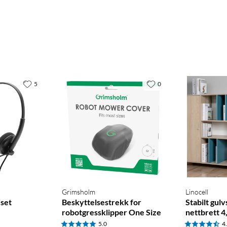
5
0
Grimsholm
Linocell
set
Beskyttelsestrekk for
Stabilt gulv
robotgressklipper One Size
nettbrett 4
5.0
4