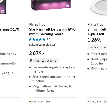
Philips Hue
Philips Hue
lysning Ø170
Slank innfelt belysning Ø90
Slim innfel
mm 3-pakning Svart
1-pk. Hvit
1 269
,
-
5.0
(1 kundeanmeldelser)
Finnes i 2 va
re
2 879
,
-
bde og høy
Farget og j
Bred lyssp
Finnes i 2 varianter
stemme eller
1500 lm
Lav monteringsdybde og høy
IP44 – egn
lysfluks
 lys og 16
Styres med app, stemme eller
tilbehør
Velg mellom hvitt lys og 16
millioner farger
Nettlager
:
5+ st
Nettlager
:
20