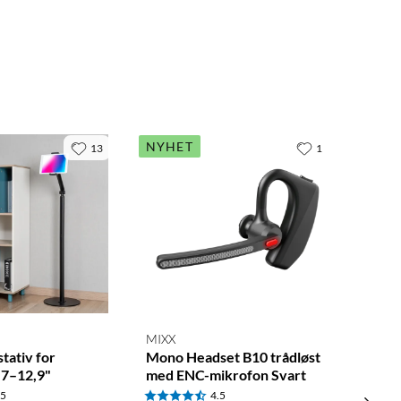
NYHET
13
1
MIXX
stativ for
Mono Headset B10 trådløst
,7–12,9"
med ENC-mikrofon Svart
.5
4.5