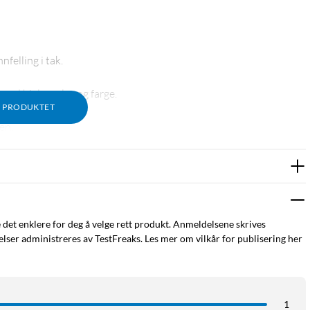
felling i tak.
ved hjelp av lys og farge.
M PRODUKTET
en.
 bad og kjøkken.
e det enklere for deg å velge rett produkt. Anmeldelsene skrives
ettverk med Zigbee-hub.
ser administreres av TestFreaks. Les mer om vilkår for publisering her
for energi og konsentrasjon, to varme for avslapning.
lanlegges.
1