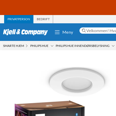
PRIVATPERSON
BEDRIFT
Meny
SMARTE HJEM
PHILIPS HUE
PHILIPS HUE INNENDØRSBELYSNING