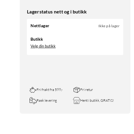
Lagerstatus nett og i butikk
Nettlager
Ikke på lager
Butikk
Velg din butikk
Fri frakt fra 599,-
Fri retur
Rask levering
Hent i butikk, GRATIS!