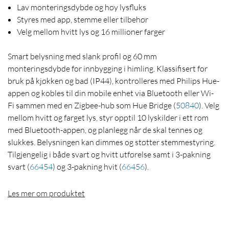
Lav monteringsdybde og høy lysfluks
Styres med app, stemme eller tilbehør
Velg mellom hvitt lys og 16 millioner farger
Smart belysning med slank profil og 60 mm
monteringsdybde for innbygging i himling. Klassifisert for
bruk på kjøkken og bad (IP44), kontrolleres med Philips Hue-
appen og kobles til din mobile enhet via Bluetooth eller Wi-
Fi sammen med en Zigbee-hub som Hue Bridge
(
50840
)
. Velg
mellom hvitt og farget lys, styr opptil 10 lyskilder i ett rom
med Bluetooth-appen, og planlegg når de skal tennes og
slukkes. Belysningen kan dimmes og støtter stemmestyring.
Tilgjengelig i både svart og hvitt utførelse samt i 3-pakning
svart
(
66454
)
og 3-pakning hvit
(
66456
)
.
Les mer om produktet