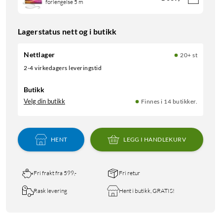
forlengelse 5 m
Lagerstatus nett og i butikk
Nettlager
20+ st
2-4 virkedagers leveringstid
Butikk
Velg din butikk
Finnes i 14 butikker.
HENT
LEGG I HANDLEKURV
Fri frakt fra 599,-
Fri retur
Rask levering
Hent i butikk, GRATIS!