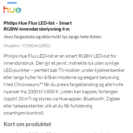
Philips Hue Flux LED‑list – Smart
RGBW‑innendørsbelysning 4 m
Jevn fargeskala og ekte hvitt lys langs hele listen.
Modellnr: 929004610502
Philips Hue Flux LED‑list er en smart RGBW LED‑list for
innendørsbruk. Den gir et jevnt, indirekte lys uten synlige
LED‑punkter – perfekt bak TV‑møbler, under kjøkkenbenker
eller langs hyller for å få en moderne og elegant belysning.
Med Chromasync™ får du presis fargeblanding og alle hvite
nyanser fra 2000 til 6500 K. Listen kan kappes, forlenges
1
(opptil 20 m
) og styres via Hue‑appen, Bluetooth, Zigbee
eller taleassistenter, slik at du får fullstendig
smarthjem‑kontroll.
Kort om produktet