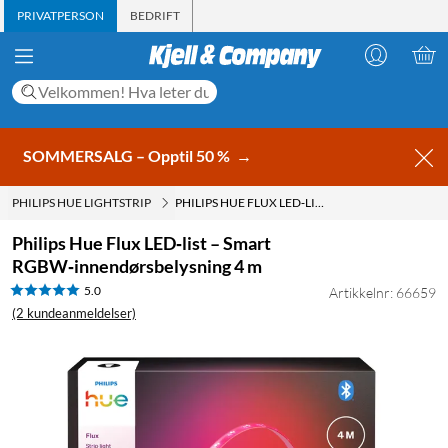
PRIVATPERSON
BEDRIFT
SOMMERSALG – Opptil 50 %
→
PHILIPS HUE LIGHTSTRIP
PHILIPS HUE FLUX LED‑LIST – SMART RGBW‑INNENDØRSBELYSNING 4 M
Philips Hue Flux LED‑list – Smart
RGBW‑innendørsbelysning 4 m
5.0
Artikkelnr: 66659
(2 kundeanmeldelser)