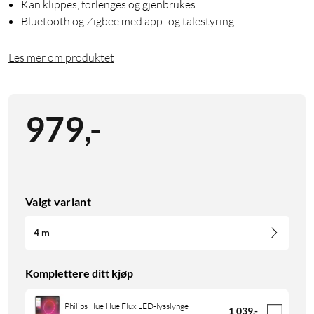
Kan klippes, forlenges og gjenbrukes
Bluetooth og Zigbee med app- og talestyring
Les mer om produktet
979
,
-
Valgt variant
4 m
Komplettere ditt kjøp
Philips Hue Hue Flux LED-lysslynge
1 039
,
-