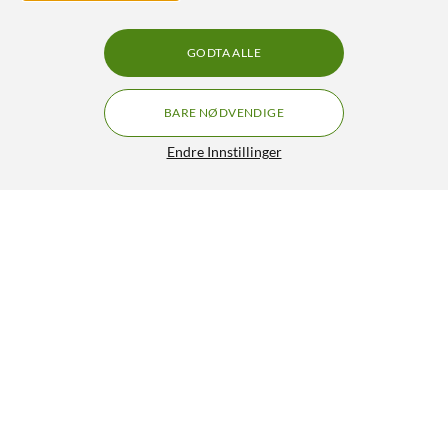
GODTA ALLE
BARE NØDVENDIGE
Endre Innstillinger
Philips Hue Flux LED‑list – Smart
GRATIS FRAKT
RGBW‑innendørsbelysning 4 m
979,-
5/5
HENT
LEGG I HANDLEKURV