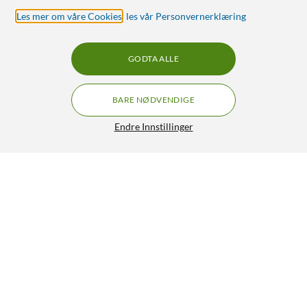
Les mer om våre Cookies
,
les vår Personvernerklæring
GODTA ALLE
BARE NØDVENDIGE
Endre Innstillinger
Philips Hue Luster Kuleformet LED-pære White
GRATIS FRAKT
Ambiance E14 470 lm 2-pk.
629,-
5/5
HENT
LEGG I HANDLEKURV