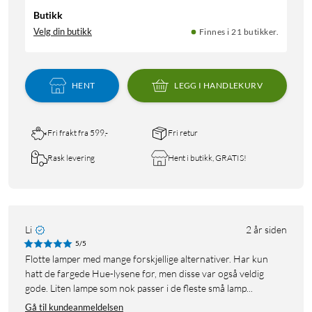
Butikk
Velg din butikk
Finnes i 21 butikker.
HENT
LEGG I HANDLEKURV
Fri frakt fra 599,-
Fri retur
Rask levering
Hent i butikk, GRATIS!
Li
2 år siden
5/5
Flotte lamper med mange forskjellige alternativer. Har kun
hatt de fargede Hue-lysene før, men disse var også veldig
gode. Liten lampe som nok passer i de fleste små lamp...
Gå til kundeanmeldelsen