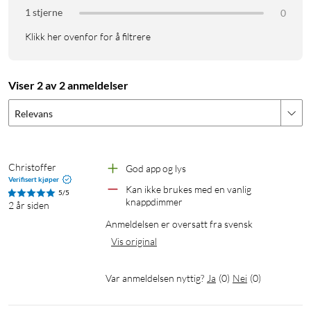
Fargetemperatur: 2200–6500K
1 stjerne
0
Levetid: 25 000 t
Wattstyrke: 5,1 W
Klikk her ovenfor for å filtrere
Mål: 45x77x45
Driftstemperatur: -20 °C til +45 °C
Fargegjengivelsesindeks: 80
Viser 2 av 2 anmeldelser
Relevans
E14
Christoffer
God app og lys
Verifisert kjøper
Kan ikke brukes med en vanlig 
5/5
knappdimmer
2 år siden
Anmeldelsen er oversatt fra svensk
Vis original
Var anmeldelsen nyttig?
Ja
(
0
)
Nei
(
0
)