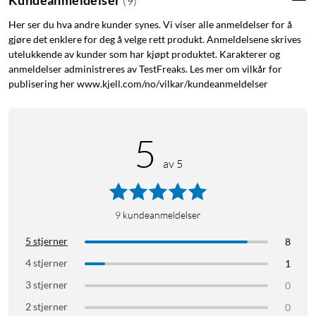
(
9
)
at du kan oppleve hele spekteret av Philips Hue-funksjoner.
Her ser du hva andre kunder synes. Vi viser alle anmeldelser for å
Med en Hue Bridge kan du legge til opptil 50 smarte lyskilder
gjøre det enklere for deg å velge rett produkt. Anmeldelsene skrives
for styring i hele hjemmet. Skap rutiner for å automatisere
utelukkende av kunder som har kjøpt produktet. Karakterer og
hele smarthjembelysningen din. Styr belysningen når du er
anmeldelser administreres av TestFreaks. Les mer om vilkår for
borte, eller legg til tilbehør som bevegelsessensorer og smarte
publisering her www.kjell.com/no/vilkar/kundeanmeldelser
strømbrytere.
Styr lyskildene med stemmen
5
Philips Hue fungerer med Amazon Alexa og Google Assistant
av 5
når den parkobles med en kompatibel Google
Nest- eller Amazon Echo-enhet. Med enkle talekommandoer
kan du styre én eller flere lyskilder i et rom. Med en Philips
9
kundeanmeldelser
Hue Brigde låser du opp muligheten for HomeKit-støtte og
Apple Siri.
5 stjerner
8
4 stjerner
1
Spesifikasjoner
3 stjerner
0
Lysfluks: 470 lm
2 stjerner
0