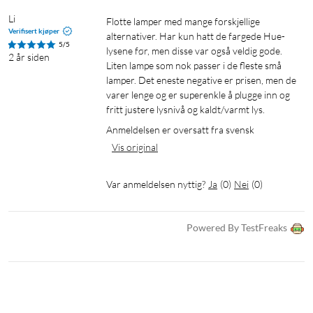
Li
Flotte lamper med mange forskjellige 
Verifisert kjøper
alternativer. Har kun hatt de fargede Hue-
5/5
lysene før, men disse var også veldig gode. 
2 år siden
Liten lampe som nok passer i de fleste små 
lamper. Det eneste negative er prisen, men de 
varer lenge og er superenkle å plugge inn og 
fritt justere lysnivå og kaldt/varmt lys.
Anmeldelsen er oversatt fra svensk
Vis original
Var anmeldelsen nyttig?
Ja
(
0
)
Nei
(
0
)
Powered By TestFreaks