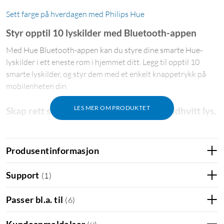
Sett farge på hverdagen med Philips Hue
Styr opptil 10 lyskilder med Bluetooth-appen
Med Hue Bluetooth-appen kan du styre dine smarte Hue-
lyskilder i ett eneste rom i hjemmet ditt. Legg til opptil 10
smarte lyskilder, og styr dem med et enkelt knappetrykk på
mobilenheten din.
LES MER OM PRODUKTET
Skap rett stemning med varmhvitt til kaldhvitt lys.
Disse lyskildene og lysarmaturene gir ulike nyanser av
varmhvitt til kaldhvitt lys. Siden de kan dimmes helt fra lyst til
Produsentinformasjon
dempet nattlys, kan du stille inn lyskildene til perfekt nyanse
og lysstyrke for dine daglige behov.
Support
(
1
)
Lås opp hele utvalget av smarte
Passer bl.a. til
(
6
)
lyskildefunksjoner med Hue Bridge
Legg til en Hue Bridge (selges separat) i smartbelysningen, slik
Kundeanmeldelser