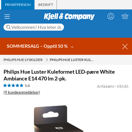
PRIVATPERSON
BEDRIFT
SOMMERSALG – Opptil 50 %
→
PHILIPS HUE LYSKILDER
PHILIPS HUE LUSTER KULEFORMET LED-PÆRE WHITE AMBIANCE E14 470 LM 2-PK.
Philips Hue Luster Kuleformet LED-pære White
Ambiance E14 470 lm 2-pk.
5.0
Artikkelnr: 65636
(9 kundeanmeldelser)