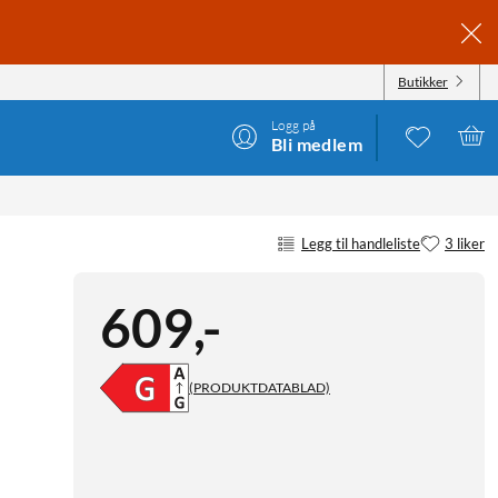
Butikker
Logg på
Bli medlem
Legg til handleliste
3 liker
609
,
-
(PRODUKTDATABLAD)