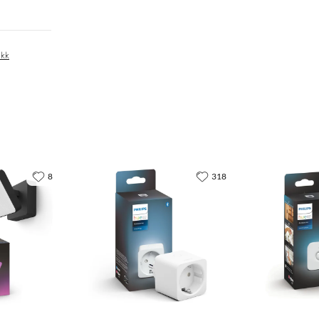
ikk
8
318