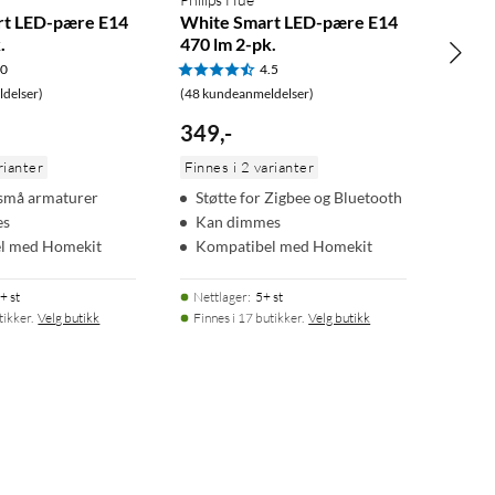
rt LED-pære E14
White Smart LED-pære E14
.
470 lm 2-pk.
.0
4.5
delser)
(48 kundeanmeldelser)
349
,
-
rianter
Finnes i 2 varianter
l små armaturer
Støtte for Zigbee og Bluetooth
es
Kan dimmes
l med Homekit
Kompatibel med Homekit
+ st
Nettlager
:
5+ st
tikker.
Velg butikk
Finnes i 17 butikker.
Velg butikk