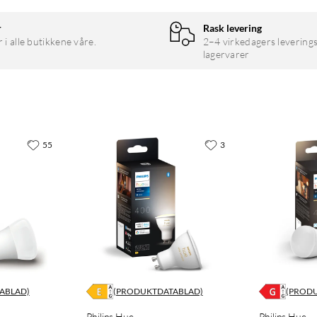
r
Rask levering
r i alle butikkene våre.
2–4 virkedagers leverings
lagervarer
55
3
ABLAD)
(PRODUKTDATABLAD)
(PROD
Philips Hue
Philips Hue