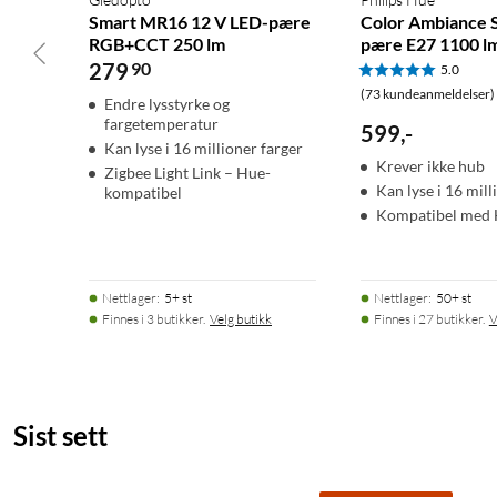
Smart MR16 12 V LED-pære
Color Ambiance 
RGB+CCT 250 lm
pære E27 1100 l
279
90
5.0
(73 kundeanmeldelser)
Endre lysstyrke og
fargetemperatur
599
,
-
Kan lyse i 16 millioner farger
Krever ikke hub
Zigbee Light Link – Hue-
Kan lyse i 16 mill
kompatibel
Kompatibel med 
Nettlager
:
5+ st
Nettlager
:
50+ st
Finnes i 3 butikker.
Velg butikk
Finnes i 27 butikker.
V
Sist sett