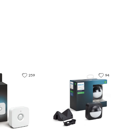
259
94