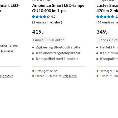
Smart LED-
Ambience Smart LED-lampe
Luster Sma
m
GU10 400 lm 1-pk
470 lm 2-pk
4.5
5
(2 kundeanmeldelser)
(83 kundeanmel
419
,
-
349
,
-
Finnes i 2 varianter
Finnes i 2 va
ioner farger
Zigbee- og Bluetooth støtte
Perfekt ti
Homekit
Kan endre fargetemperatur
Kan dimm
Kompatibel med Homekit
Kompatibe
Nettlager
:
5+ st
Nettlager
:
20
elg butikk
Finnes i 20 butikker.
Velg butikk
Finnes i 21 bu