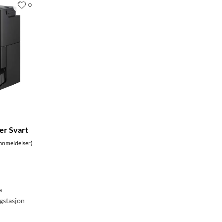
0
er Svart
anmeldelser)
a
gstasjon