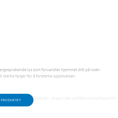
 fargesprakende lys som forvandler hjemmet ditt på noen
 sterke farger for å forsterke opplevelsen.
erkt eller lavt og beroligende – skaper den perfekte atmosfæren for
M PRODUKTET