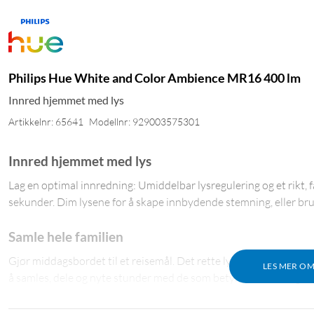
Philips Hue White and Color Ambience MR16 400 lm
Innred hjemmet med lys
Artikkelnr: 65641
Modellnr: 929003575301
Innred hjemmet med lys
Lag en optimal innredning: Umiddelbar lysregulering og et rikt,
sekunder. Dim lysene for å skape innbydende stemning, eller bruk
Samle hele familien
Gjør middagsbordet til et reisemål. Det rette lyset – klart og st
LES MER O
å samles, dele og nyte stunder med de som betyr mest for deg.
Rett belysning for alle situasjoner