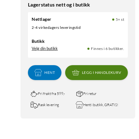
Lagerstatus nett og i butikk
Nettlager
5+ st
2-4 virkedagers leveringstid
Butikk
Velg din butikk
Finnes i 6 butikker.
HENT
LEGG I HANDLEKURV
Fri frakt fra 599,-
Fri retur
Rask levering
Hent i butikk, GRATIS!