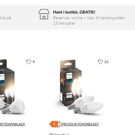
Hent i butikk, GRATIS!
tid på
Reserver online – klar til henting etter
15 minutter
9
22
UKTDATABLAD)
(PRODUKTDATABLAD)
Philips Hue