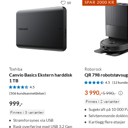
SPAR 2000 KR
10
Toshiba
Roborock
Canvio Basics Ekstern harddisk
QR 798 robotstøvsug
1 TB
4.5
(12 kunde
4.5
3 990
,
-
5 990,-
(506 kundeanmeldelser)
Finnes i 2 varianter
999
,
-
Sugekraft på 10 000 P
Finnes i 3 varianter
Selvtømmende dokkin
Strømforsynes via USB
Kartlegg flere etasjer
Rask overføring med USB 3.2 Gen