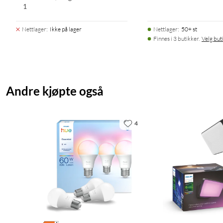
1
Nettlager
:
Ikke på lager
Nettlager
:
50+ st
Finnes i 3 butikker.
Velg but
Andre kjøpte også
4