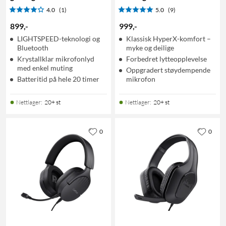
4.0
(1)
5.0
(9)
899
,
-
999
,
-
LIGHTSPEED-teknologi og
Klassisk HyperX-komfort –
Bluetooth
myke og deilige
Krystallklar mikrofonlyd
Forbedret lytteopplevelse
med enkel muting
Oppgradert støydempende
Batteritid på hele 20 timer
mikrofon
Nettlager
:
20+ st
Nettlager
:
20+ st
0
0