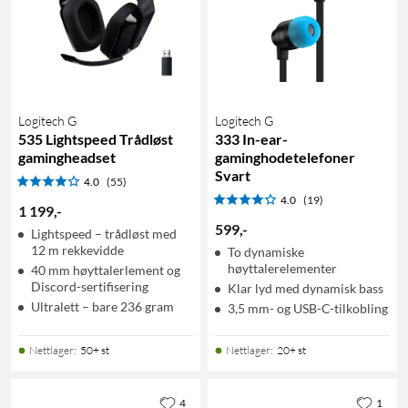
Logitech G
Logitech G
535 Lightspeed Trådløst
333 In-ear-
gamingheadset
gaminghodetelefoner
Svart
4.0
(55)
4.0
(19)
1 199
,
-
599
,
-
Lightspeed – trådløst med
12 m rekkevidde
To dynamiske
høyttalerelementer
40 mm høyttalerlement og
Discord-sertifisering
Klar lyd med dynamisk bass
Ultralett – bare 236 gram
3,5 mm- og USB-C-tilkobling
Nettlager
:
50+ st
Nettlager
:
20+ st
4
1