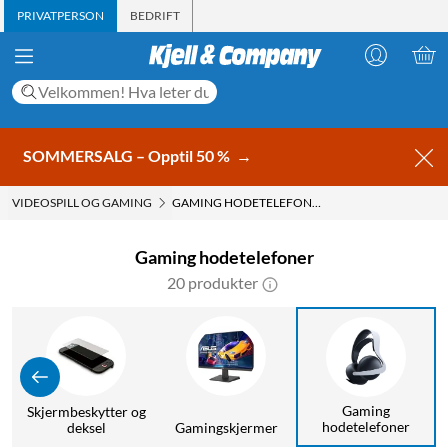
PRIVATPERSON
BEDRIFT
SOMMERSALG – Opptil 50 %
→
VIDEOSPILL OG GAMING
GAMING HODETELEFONER
Gaming hodetelefoner
20 produkter
Gaming
Skjermbeskytter og
hodetelefoner
er
deksel
Gamingskjermer