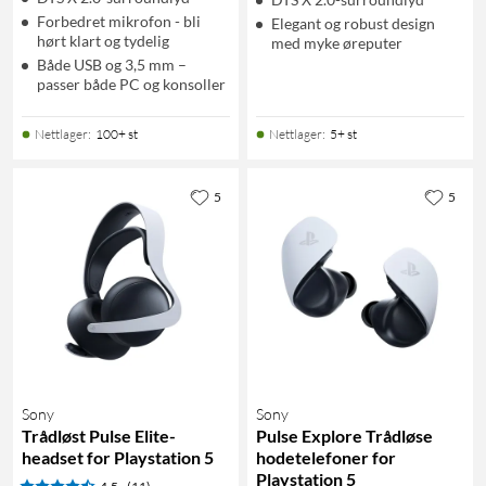
Forbedret mikrofon - bli
Elegant og robust design
hørt klart og tydelig
med myke øreputer
Både USB og 3,5 mm –
passer både PC og konsoller
Nettlager
:
100+ st
Nettlager
:
5+ st
5
5
Sony
Sony
Trådløst Pulse Elite-
Pulse Explore Trådløse
headset for Playstation 5
hodetelefoner for
Playstation 5