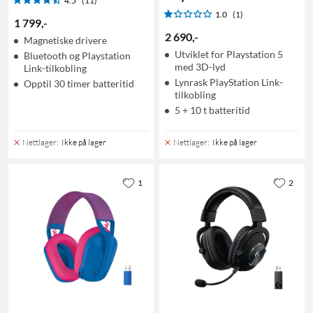
4.5
(11)
1.0
(1)
1 799
,
-
2 690
,
-
Magnetiske drivere
Utviklet for Playstation 5
Bluetooth og Playstation
med 3D-lyd
Link-tilkobling
Lynrask PlayStation Link-
Opptil 30 timer batteritid
tilkobling
5 + 10 t batteritid
Nettlager
:
Ikke på lager
Nettlager
:
Ikke på lager
1
2