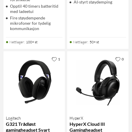
AI-styrt støydemping
Opptil 40 timers batteritid
med ladeetui
Fire støydempende
mikrofoner for tydelig
kommunikasjon
Nettlager
:
100+ st
Nettlager
:
50+ st
1
0
Logitech
HyperX
G321 Trådløst
HyperX Cloud III
gamingheadset Svart
Gamingheadset