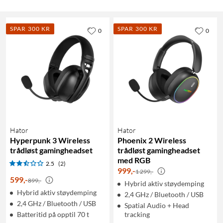
SPAR 300 KR
SPAR 300 KR
0
0
Hator
Hator
Hyperpunk 3 Wireless
Phoenix 2 Wireless
trådløst gamingheadset
trådløst gamingheadset
med RGB
2.5
(2)
999
,
-
1 299,-
599
,
-
899,-
Hybrid aktiv støydemping
Hybrid aktiv støydemping
2,4 GHz / Bluetooth / USB
2,4 GHz / Bluetooth / USB
Spatial Audio + Head
Batteritid på opptil 70 t
tracking