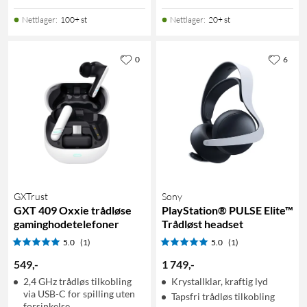
Nettlager
:
100+ st
Nettlager
:
20+ st
0
6
GXTrust
Sony
GXT 409 Oxxie trådløse
PlayStation® PULSE Elite™
gaminghodetelefoner
Trådløst headset
5.0
(1)
5.0
(1)
549
,
-
1 749
,
-
2,4 GHz trådløs tilkobling
Krystallklar, kraftig lyd
via USB-C for spilling uten
Tapsfri trådløs tilkobling
forsinkelse