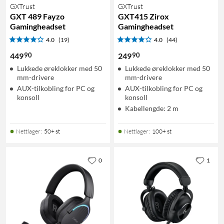
GXTrust
GXTrust
GXT 489 Fayzo
GXT415 Zirox
Gamingheadset
Gamingheadset
4.0
(19)
4.0
(44)
90
90
449
249
Lukkede øreklokker med 50
Lukkede øreklokker med 50
mm-drivere
mm-drivere
AUX-tilkobling for PC og
AUX-tilkobling for PC og
konsoll
konsoll
Kabellengde: 2 m
Nettlager
:
50+ st
Nettlager
:
100+ st
0
1