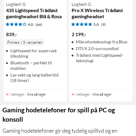
Logitech G
Logitech G
435 Lightspeed Trådløst
Pro X Wireless Trådløst
gamingheadset Blå & Rosa
gamingheadset
4.0
(66)
5.0
(9)
839
,
-
2 199
,
-
Mikrofonteknologi fra Blue
Finnes i 3 varianter
DTS X 2.0-surroundlyd
Lightspeed for superrask
Trådløst med Lightspeed-
tilkobling
teknologi
Bluetooth – perfekt til
mobilen
Lav vekt og lang batteritid
(18 timer)
Nettlager
:
Ikke på lager
Nettlager
:
Ikke på lager
Gaming hodetelefoner for spill på PC og
konsoll
Gaming hodetelefoner gir deg tydelig spilllyd og en