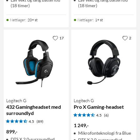
(18 timer)
(18 timer)
Nettlager
:
20+ st
Nettlager
:
1+ st
17
2
Logitech G
Logitech G
432 Gamingheadset med
Pro X Gaming-headset
surroundlyd
4.5
(6)
4.5
(89)
1 249
,
-
899
,
-
Mikrofonteknologi fra Blue
DTS X 2.0-surroundlyd
DTS X 2.0-surroundlyd