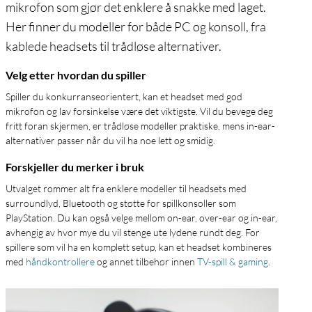
mikrofon som gjør det enklere å snakke med laget.
Her finner du modeller for både PC og konsoll, fra
kablede headsets til trådløse alternativer.
Velg etter hvordan du spiller
Spiller du konkurranseorientert, kan et headset med god
mikrofon og lav forsinkelse være det viktigste. Vil du bevege deg
fritt foran skjermen, er trådløse modeller praktiske, mens in-ear-
alternativer passer når du vil ha noe lett og smidig.
Forskjeller du merker i bruk
Utvalget rommer alt fra enklere modeller til headsets med
surroundlyd, Bluetooth og støtte for spillkonsoller som
PlayStation. Du kan også velge mellom on-ear, over-ear og in-ear,
avhengig av hvor mye du vil stenge ute lydene rundt deg. For
spillere som vil ha en komplett setup, kan et headset kombineres
med
håndkontrollere
og annet tilbehør innen
TV-spill & gaming
.