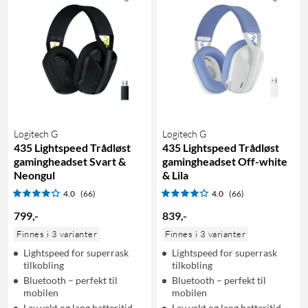
Logitech G
Logitech G
435 Lightspeed Trådløst
435 Lightspeed Trådløst
gamingheadset Svart &
gamingheadset Off-white
Neongul
& Lila
4.0
(66)
4.0
(66)
799
,
-
839
,
-
Finnes i 3 varianter
Finnes i 3 varianter
Lightspeed for superrask
Lightspeed for superrask
tilkobling
tilkobling
Bluetooth – perfekt til
Bluetooth – perfekt til
mobilen
mobilen
Lav vekt og lang batteritid
Lav vekt og lang batteritid