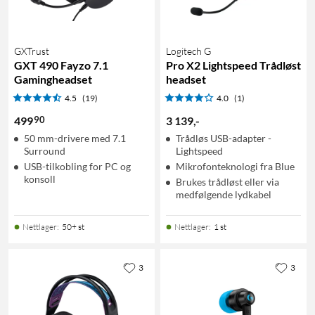
GXTrust
Logitech G
GXT 490 Fayzo 7.1
Pro X2 Lightspeed Trådløst
Gamingheadset
headset
4.5
(19)
4.0
(1)
90
499
3 139
,
-
50 mm-drivere med 7.1
Trådløs USB-adapter -
Surround
Lightspeed
USB-tilkobling for PC og
Mikrofonteknologi fra Blue
konsoll
Brukes trådløst eller via
medfølgende lydkabel
Nettlager
:
50+ st
Nettlager
:
1 st
3
3