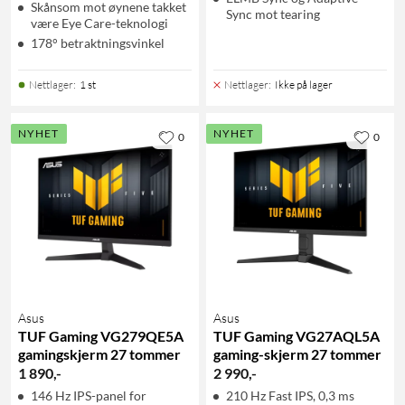
Skånsom mot øynene takket
Sync mot tearing
være Eye Care-teknologi
178° betraktningsvinkel
Nettlager
:
1 st
Nettlager
:
Ikke på lager
NYHET
NYHET
0
0
Asus
Asus
TUF Gaming VG279QE5A
TUF Gaming VG27AQL5A
gamingskjerm 27 tommer
gaming-skjerm 27 tommer
1 890
,
-
2 990
,
-
146 Hz IPS-panel for
210 Hz Fast IPS, 0,3 ms