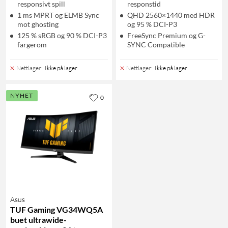
responsivt spill
responstid
1 ms MPRT og ELMB Sync
QHD 2560×1440 med HDR
mot ghosting
og 95 % DCI-P3
125 % sRGB og 90 % DCI-P3
FreeSync Premium og G-
fargerom
SYNC Compatible
Nettlager
:
Ikke på lager
Nettlager
:
Ikke på lager
NYHET
0
Asus
TUF Gaming VG34WQ5A
buet ultrawide-