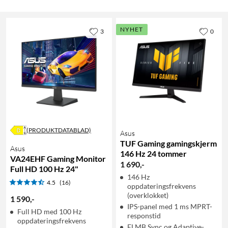
NYHET
3
0
(PRODUKTDATABLAD)
Asus
TUF Gaming gamingskjerm
Asus
146 Hz 24 tommer
VA24EHF Gaming Monitor
1 690
,
-
Full HD 100 Hz 24"
146 Hz
4.5
(16)
oppdateringsfrekvens
(overklokket)
1 590
,
-
IPS-panel med 1 ms MPRT-
Full HD med 100 Hz
responstid
oppdateringsfrekvens
ELMB Sync og Adaptive-