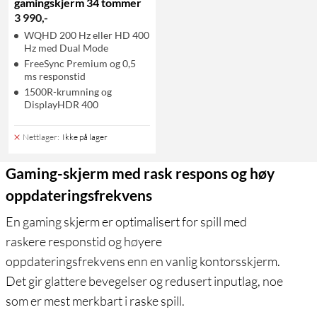
gamingskjerm 34 tommer
3 990
,
-
WQHD 200 Hz eller HD 400
Hz med Dual Mode
FreeSync Premium og 0,5
ms responstid
1500R-krumning og
DisplayHDR 400
Nettlager
:
Ikke på lager
Gaming-skjerm med rask respons og høy
oppdateringsfrekvens
En gaming skjerm er optimalisert for spill med
raskere responstid og høyere
oppdateringsfrekvens enn en vanlig kontorsskjerm.
Det gir glattere bevegelser og redusert inputlag, noe
som er mest merkbart i raske spill.