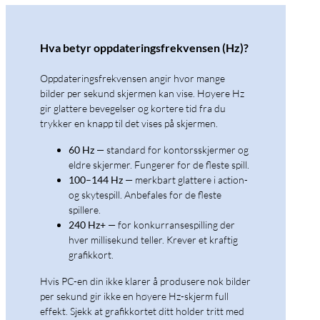
Hva betyr oppdateringsfrekvensen (Hz)?
Oppdateringsfrekvensen angir hvor mange
bilder per sekund skjermen kan vise. Høyere Hz
gir glattere bevegelser og kortere tid fra du
trykker en knapp til det vises på skjermen.
60 Hz
— standard for kontorsskjermer og
eldre skjermer. Fungerer for de fleste spill.
100–144 Hz
— merkbart glattere i action-
og skytespill. Anbefales for de fleste
spillere.
240 Hz+
— for konkurransespilling der
hver millisekund teller. Krever et kraftig
grafikkort.
Hvis PC-en din ikke klarer å produsere nok bilder
per sekund gir ikke en høyere Hz-skjerm full
effekt. Sjekk at grafikkortet ditt holder tritt med