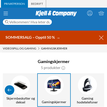
PRIVATPERSON
BEDRIFT
SOMMERSALG – Opptil 50 %
→
VIDEOSPILL OG GAMING
GAMINGSKJERMER
Gamingskjermer
5 produkter
Skjermbeskytter og
Gaming
Gamingskjermer
er
deksel
hodetelefoner