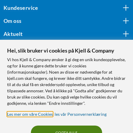
Kundeservice
Om oss
Aktuelt
Hei, slik bruker vi cookies på Kjell & Company
Følg oss
Vi hos Kjell & Company ønsker å gi deg en unik kundeopplevelse,
og for å kunne gjøre dette bruker vi cookies
(informasjonskapsler). Noen av disse er nødvendige for at
kjell.com skal fungere, og krever ikke ditt samtykke. Andre bidrar
Handle fra:
til at du skal få en skreddersydd opplevelse, unike tilbud og
tilpassede annonser. Ved å klikke på "Godta alle" godkjenner du
Sverige
bruk av slike cookies. Du kan også velge hvilke cookies du vil
Norge
godkjenne, via lenken "Endre innstillinger".
Les mer om våre Cookies
,
les vår Personvernerklæring
GODTA ALLE