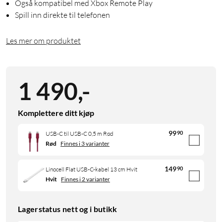
Også kompatibel med Xbox Remote Play
Spill inn direkte til telefonen
Les mer om produktet
1 490
,
-
Komplettere ditt kjøp
99
90
USB-C til USB-C 0,5 m Rød
Rød
Finnes i 3 varianter
149
90
Linocell Flat USB-C-kabel 13 cm Hvit
Hvit
Finnes i 2 varianter
Lagerstatus nett og i butikk