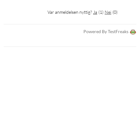
Høyde: 93,9 mm
Bredde, foldet sammen: 176,2 mm
Var anmeldelsen nyttig?
Ja
(
1
)
Nei
(
0
)
Bredde, utfelt: 257,6 mm
Dybde: 32,6 mm
Powered By TestFreaks
Vekt: 138 g
Kompatibilitet
Fungerer med iOS-enheter med USB-C, Android-enheter med
Android 8.0 og nyere som har USB-C-tilkobling, eksempelvis:
Google Pixel 7 Series
Google Pixel 6 Series
Google Pixel 5 Series
Google Pixel 4, 4 XL
Google Pixel 3, 3 XL
Google Pixel 2, 2 XL
Samsung Galaxy S23 Series
Samsung Galaxy S22 Series
Samsung Galaxy S21 Series