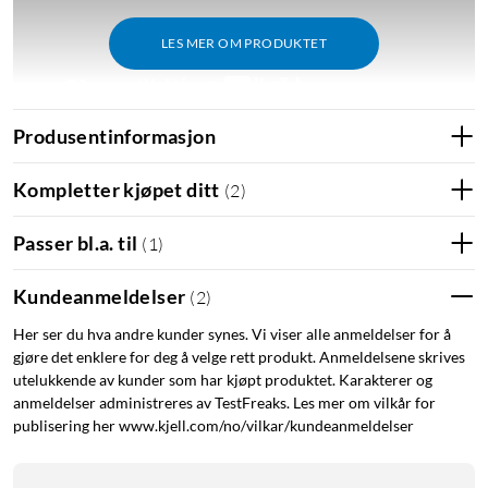
LES MER OM PRODUKTET
Produsentinformasjon
Kompletter kjøpet ditt
(
2
)
Funksjoner
Kobles til mobilens USB-C-port for ultraresponsive
Passer bl.a. til
(
1
)
spillopplevelser
Ved hjelp av passthrough-lading kan du lade mens du
Kundeanmeldelser
(
2
)
spiller
Integrert 3,5 mm AUX-port for tilkobling av
Her ser du hva andre kunder synes. Vi viser alle anmeldelser for å
gjøre det enklere for deg å velge rett produkt. Anmeldelsene skrives
hodetelefoner
utelukkende av kunder som har kjøpt produktet. Karakterer og
Også kompatibel med Xbox Remote Play og Xbox Cloud
anmeldelser administreres av TestFreaks. Les mer om vilkår for
Gaming og andre spill som støtter håndkontrollere
publisering her www.kjell.com/no/vilkar/kundeanmeldelser