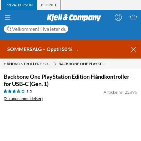
PRIVATPERSON
BEDRIFT
SOMMERSALG – Opptil 50 %
→
HÅNDKONTROLLERE FOR PLAYSTATION
BACKBONE ONE PLAYSTATION EDITION HÅNDKONTROLLER FOR USB-C (GEN. 1)
Backbone One PlayStation Edition Håndkontroller
for USB-C (Gen. 1)
3.5
Artikkelnr: 22896
(2 kundeanmeldelser)