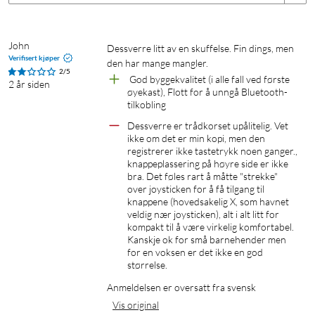
John
Dette trenger du
Dessverre litt av en skuffelse. Fin dings, men 
Verifisert kjøper
den har mange mangler.
Kompatibel mobil enhet og oppkobling til wifi
2/5
 God byggekvalitet (i alle fall ved første 
2 år siden
PlayStation 4, 4 Pro eller 5-konsoll med
øyekast), Flott for å unngå Bluetooth-
tilkobling
internettoppkobling via wifi eller ethernet-oppkobling
Backbone One Controller for USB-C
Dessverre er trådkorset upålitelig. Vet 
ikke om det er min kopi, men den 
PS Remote Play-appen
registrerer ikke tastetrykk noen ganger., 
Backbone-appen
knappeplassering på høyre side er ikke 
bra. Det føles rart å måtte "strekke" 
over joysticken for å få tilgang til 
Lagre de beste øyeblikkene direkte på mobilen
knappene (hovedsakelig X, som havnet 
veldig nær joysticken), alt i alt litt for 
Med Backbone One kan du enkelt spille inn fra spillene
kompakt til å være virkelig komfortabel. 
Kanskje ok for små barnehender men 
direkte på mobilens innebygde minne. Bare trykk på
for en voksen er det ikke en god 
deleknappen!
størrelse.
Anmeldelsen er oversatt fra svensk
Spesifikasjoner
Vis original