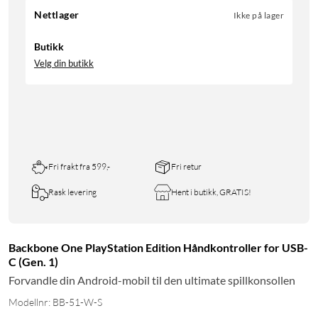
Nettlager
Ikke på lager
Butikk
Velg din butikk
Fri frakt fra 599,-
Fri retur
Rask levering
Hent i butikk, GRATIS!
Backbone One PlayStation Edition Håndkontroller for USB-
C (Gen. 1)
Forvandle din Android-mobil til den ultimate spillkonsollen
Modellnr: BB-51-W-S