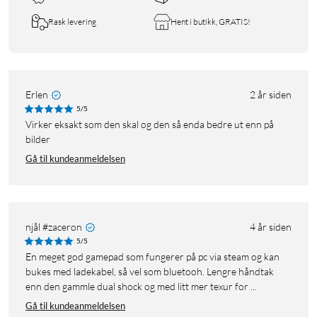
Rask levering
Hent i butikk, GRATIS!
Erlen
2 år siden
5/5
Virker eksakt som den skal og den så enda bedre ut enn på
bilder
Gå til kundeanmeldelsen
njål #zaceron
4 år siden
5/5
En meget god gamepad som fungerer på pc via steam og kan
bukes med ladekabel, så vel som bluetooh. Lengre håndtak
enn den gammle dual shock og med litt mer texur for ...
Gå til kundeanmeldelsen