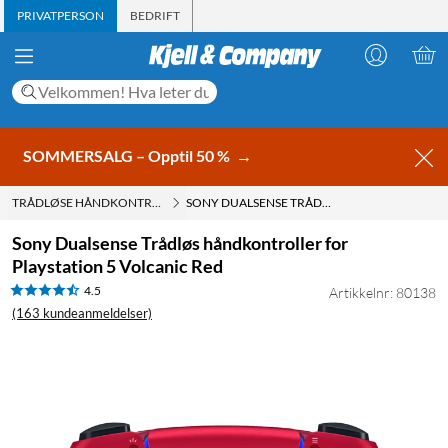
PRIVATPERSON
BEDRIFT
SOMMERSALG – Opptil 50 %
→
TRÅDLØSE HÅNDKONTROLLERE
SONY DUALSENSE TRÅDLØS HÅNDKONTROLLER FOR PLAYSTATION 5 VOLCANIC RED
Sony Dualsense Trådløs håndkontroller for
Playstation 5 Volcanic Red
4.5
Artikkelnr: 80138
(163 kundeanmeldelser)