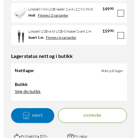
149
90
Linocell Mini USB-lader 2,4 A (12 W) Hvit
Hvit
Finnes i 2 varianter
159
90
Linocell USB-A til USB-C-kabel Svart 1 m
Svart 1 m
Finnes i 6 varianter
Lagerstatus nett og i butikk
Nettlager
Ikke på lager
Butikk
Velg din butikk
HENT
OVERVÅK
Fri frakt fra 599,-
Fri retur