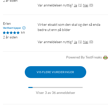
2 år siden
Var anmeldelsen nyttig?
Ja
(
1
)
Nei
(
0
)
Erlen
Virker eksakt som den skal og den så enda 
Verifisert kjøper
bedre ut enn på bilder
5/5
2 år siden
Var anmeldelsen nyttig?
Ja
(
1
)
Nei
(
0
)
Powered By TestFreaks
VIS FLERE VURDERINGER
Viser 3 av 36 anmeldelser