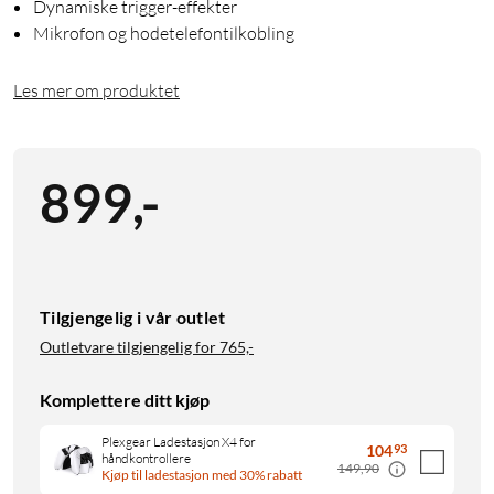
Dynamiske trigger-effekter
Mikrofon og hodetelefontilkobling
Les mer om produktet
899
,
-
Tilgjengelig i vår outlet
Outletvare tilgjengelig for
765,-
Komplettere ditt kjøp
Plexgear Ladestasjon X4 for
104
93
håndkontrollere
149,90
Kjøp til ladestasjon med 30% rabatt