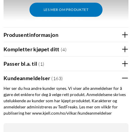
LES MER OM PRODUKTET
Produsentinformasjon
Innebygd, oppladbart batteri som lades via USB-C. Lad enkelt
Kompletter kjøpet ditt
to kontrollere samtidig med PS5 Dualsense-ladestasjonen
(
4
)
(
62773
)
.
Passer bl.a. til
(
1
)
Kundeanmeldelser
(
163
)
Her ser du hva andre kunder synes. Vi viser alle anmeldelser for å
gjøre det enklere for deg å velge rett produkt. Anmeldelsene skrives
utelukkende av kunder som har kjøpt produktet. Karakterer og
anmeldelser administreres av TestFreaks. Les mer om vilkår for
publisering her www.kjell.com/no/vilkar/kundeanmeldelser