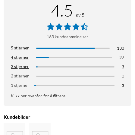
4.5
Playstation 5
PS5
Tesla
av 5
163
kundeanmeldelser
5 stjerner
130
4 stjerner
27
3 stjerner
3
2 stjerner
0
1 stjerne
3
Klikk her ovenfor for å filtrere
Kundebilder