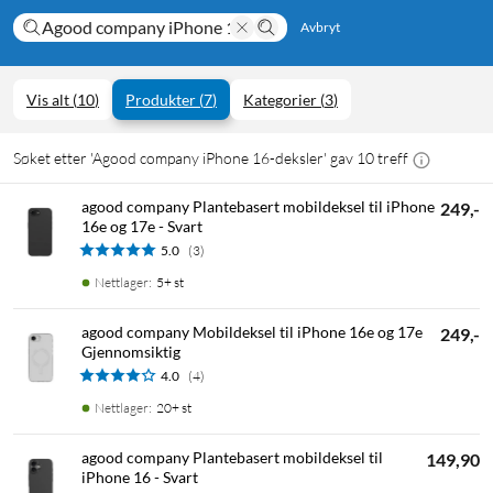
Avbryt
Vis alt
(
10
)
Produkter
(
7
)
Kategorier
(
3
)
Søket etter 'Agood company iPhone 16-deksler' gav 10 treff
agood company Plantebasert mobildeksel til iPhone
249,-
16e og 17e - Svart
5.0
(3)
Nettlager
:
5+ st
agood company Mobildeksel til iPhone 16e og 17e
249,-
Gjennomsiktig
4.0
(4)
Nettlager
:
20+ st
agood company Plantebasert mobildeksel til
149,90
iPhone 16 - Svart