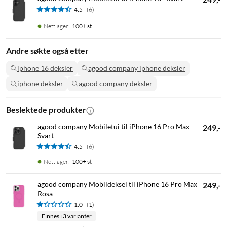
4.5
(6)
Nettlager
:
100+ st
Andre søkte også etter
iphone 16 deksler
agood company iphone deksler
iphone deksler
agood company deksler
Beslektede produkter
agood company Mobiletui til iPhone 16 Pro Max -
249,-
Svart
4.5
(6)
Nettlager
:
100+ st
agood company Mobildeksel til iPhone 16 Pro Max
249,-
Rosa
1.0
(1)
Finnes i 3 varianter