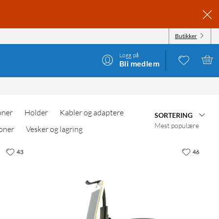
Butikker
Logg på
Bli medlem
oner
Holder
Kabler og adaptere
SORTERING
Mest populære
oner
Vesker og lagring
43
46