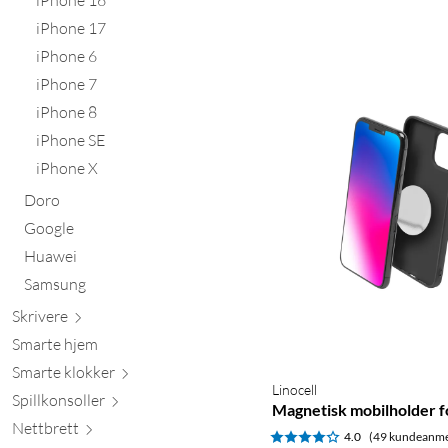
iPhone 17
iPhone 6
iPhone 7
iPhone 8
iPhone SE
iPhone X
Doro
Google
Huawei
Samsung
Skr
ivere
Smarte hjem
Smarte kl
okker
Linocell
Spillkons
oller
Magnetisk mobilholder fo
Nett
brett
4.0
(49 kundeanme