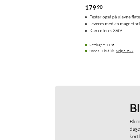
179
90
Fester også på ujevne flate
Leveres med en magnetbr
Kan roteres 360°
Nettlager
:
1+ st
Finnes i 1 butikk.
Velg butikk
B
Bli 
dage
kort