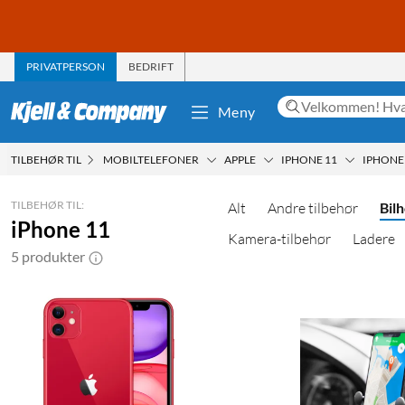
PRIVATPERSON
BEDRIFT
Meny
TILBEHØR TIL
MOBILTELEFONER
APPLE
IPHONE 11
IPHONE
TILBEHØR TIL:
Alt
Andre tilbehør
Bil
iPhone 11
Kamera-tilbehør
Ladere
5 produkter