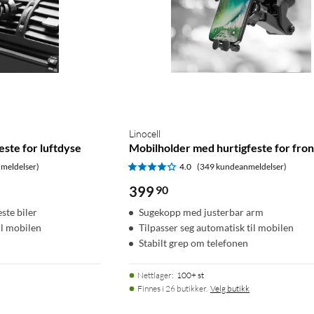
Linocell
ste for luftdyse
Mobilholder med hurtigfeste for fro
meldelser)
4.0
(349 kundeanmeldelser)
399
90
este biler
Sugekopp med justerbar arm
il mobilen
Tilpasser seg automatisk til mobilen
Stabilt grep om telefonen
Nettlager
:
100+ st
Finnes i 26 butikker.
Velg butikk