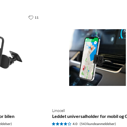
11
Linocell
r bilen
Leddet universalholder for mobil og
ldelser)
4.0
(543 kundeanmeldelser)