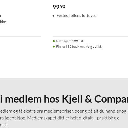
99
90
r
Festes i bilens luftdyse
ikke
Nettlager
:
100+ st
Finnes i 32 butikker.
Velg butikk
li medlem hos Kjell & Compa
medlem og få ekstra bra medlemspriser, poeng på alt du handler og
rs åpent kjøp. Medlemskapet ditt er helt digitalt – praktisk og
løst!