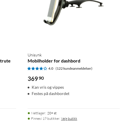
Unisynk
ntrute
Mobilholder for dashbord
4.0
(122 kundeanmeldelser)
369
90
Kan vris og vippes
Festes på dashbordet
Nettlager
:
20+ st
Finnes i 19 butikker.
Velg butikk