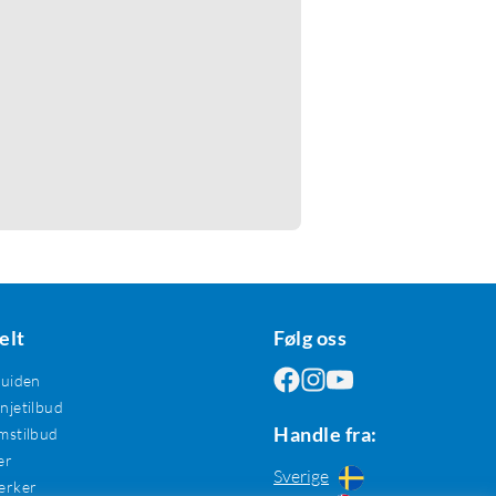
elt
Følg oss
guiden
jetilbud
Handle fra:
mstilbud
er
Sverige
erker