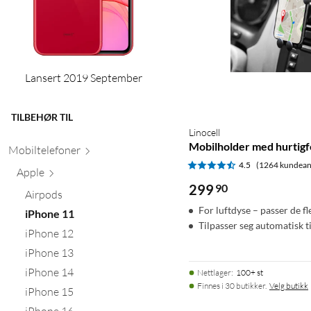
Lansert 2019 September
TILBEHØR TIL
Linocell
Mobilholder med hurtigfe
Mobiltele
foner
4.5
(1264 kundean
Apple
299
90
Airpods
For luftdyse – passer de fl
iPhone 11
Tilpasser seg automatisk t
iPhone 12
iPhone 13
iPhone 14
Nettlager
:
100+ st
Finnes i 30 butikker.
Velg butikk
iPhone 15
iPhone 16