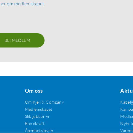
mer om medlemskapet
BLI MEDLEM
Om oss
Aktu
Om Kjell & Company
Kabel
Medlemskapet
Kampan
Slik jobber vi
Medle
Bærekraft
Nyhet
Åpenhetsloven
Varem