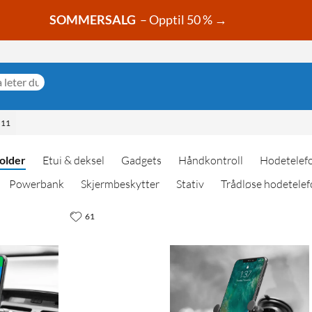
SOMMERSALG
– Opptil 50 % →
 11
holder
Etui & deksel
Gadgets
Håndkontroll
Hodetelef
Powerbank
Skjermbeskytter
Stativ
Trådløse hodetelef
61