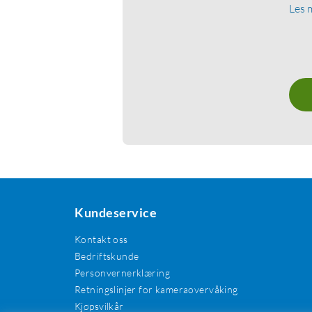
Les 
Kundeservice
Kontakt oss
Bedriftskunde
Personvernerklæring
Retningslinjer for kameraovervåking
Kjøpsvilkår