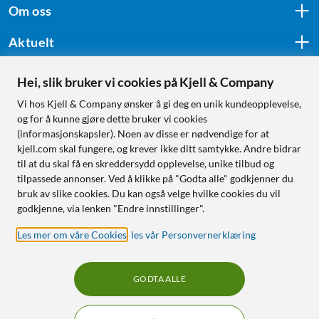
Om oss
Aktuelt
Hei, slik bruker vi cookies på Kjell & Company
Følg oss
Vi hos Kjell & Company ønsker å gi deg en unik kundeopplevelse,
og for å kunne gjøre dette bruker vi cookies
(informasjonskapsler). Noen av disse er nødvendige for at
kjell.com skal fungere, og krever ikke ditt samtykke. Andre bidrar
Handle fra:
til at du skal få en skreddersydd opplevelse, unike tilbud og
tilpassede annonser. Ved å klikke på "Godta alle" godkjenner du
Sverige
bruk av slike cookies. Du kan også velge hvilke cookies du vil
Norge
godkjenne, via lenken "Endre innstillinger".
Les mer om våre Cookies
,
les vår Personvernerklæring
GODTA ALLE