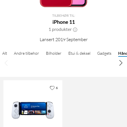
TILBEHØR TIL:
iPhone 11
1 produkter
Lansert 2019 September
Alt
Andre tilbehør
Bilholder
Etui & deksel
Gadgets
Hånd
6