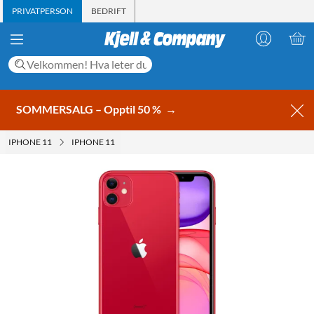
PRIVATPERSON
BEDRIFT
SOMMERSALG – Opptil 50 %
→
IPHONE 11
IPHONE 11