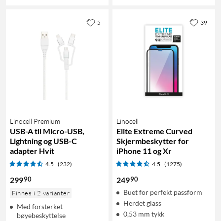
5
39
Linocell Premium
Linocell
USB-A til Micro-USB,
Elite Extreme Curved
Lightning og USB-C
Skjermbeskytter for
adapter Hvit
iPhone 11 og Xr
4.5
(232)
4.5
(1275)
90
90
299
249
Buet for perfekt passform
Finnes i 2 varianter
Herdet glass
Med forsterket
0,53 mm tykk
bøyebeskyttelse