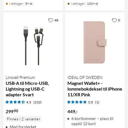
Nettlager
:
5+ st
Nettlager
:
100+ st
48
0
Linocell Premium
IDEAL OF SWEDEN
USB-A til Micro-USB,
Magnet Wallet+ -
Lightning og USB-C
lommebokdeksel til iPhone
adapter Svart
11/XR Pink
4.5
(232)
5.0
(1)
90
299
449
,
-
6 kortlommer – plass til
Finnes i 2 varianter
opptil 12 kort
Med forsterket