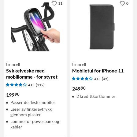
11
0
Linocell
Linocell
Sykkelveske med
Mobiletui for iPhone 11
mobillomme - for styret
4.0
(45)
4.0
(112)
90
249
90
199
2 kredittkortlommer
Passer de fleste mobiler
Leser av fingeravtrykk
gjennom plasten
Lomme for powerbank og
kabler