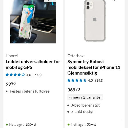
Linocell
Otterbox
Leddet universalholder for
Symmetry Robust
mobil og GPS
mobildeksel for iPhone 11
Gjennomsiktig
4.0
(543)
4.5
(142)
90
99
90
369
Festes i bilens luftdyse
Finnes i 2 varianter
Absorberer støt
Slankt design
Nettlager
:
100+ st
Nettlager
:
50+ st