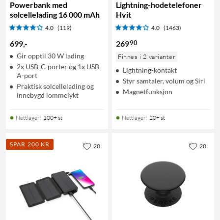
Powerbank med
Lightning-hodetelefoner
solcellelading 16 000 mAh
Hvit
4.0
(119)
4.0
(1463)
90
699
,
-
269
Gir opptil 30 W lading
Finnes i 2 varianter
2x USB-C-porter og 1x USB-
Lightning-kontakt
A-port
Styr samtaler, volum og Siri
Praktisk solcellelading og
Magnetfunksjon
innebygd lommelykt
Nettlager
:
100+ st
Nettlager
:
20+ st
SPAR 200 KR
20
20