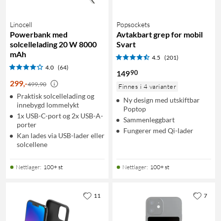
Linocell
Popsockets
Powerbank med
Avtakbart grep for mobil
solcellelading 20 W 8000
Svart
mAh
4.5
(201)
4.0
(64)
90
149
299
,
-
499,90
Finnes i 4 varianter
Praktisk solcellelading og
Ny design med utskiftbar
innebygd lommelykt
Poptop
1x USB-C-port og 2x USB-A-
Sammenleggbart
porter
Fungerer med Qi-lader
Kan lades via USB-lader eller
solcellene
Nettlager
:
100+ st
Nettlager
:
100+ st
11
7