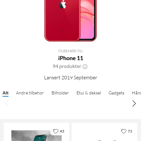
TILBEHØR TIL:
iPhone 11
94 produkter
Lansert 2019 September
Alt
Andre tilbehør
Bilholder
Etui & deksel
Gadgets
Hånd
43
71