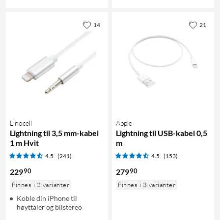
14
21
Linocell
Apple
Lightning til 3,5 mm-kabel
Lightning til USB-kabel 0,5
1 m Hvit
m
4.5
(241)
4.5
(153)
90
90
229
279
Finnes i 2 varianter
Finnes i 3 varianter
Koble din iPhone til
høyttaler og bilstereo