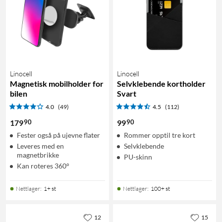
Linocell
Linocell
Magnetisk mobilholder for
Selvklebende kortholder
bilen
Svart
4.0
(49)
4.5
(112)
90
90
179
99
Fester også på ujevne flater
Rommer opptil tre kort
Leveres med en
Selvklebende
magnetbrikke
PU-skinn
Kan roteres 360°
Nettlager
:
1+ st
Nettlager
:
100+ st
12
15