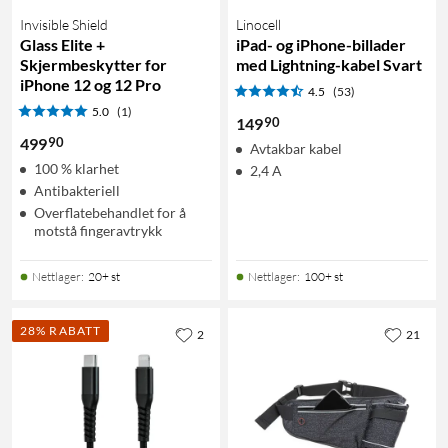
Invisible Shield
Linocell
Glass Elite +
iPad- og iPhone-billader
Skjermbeskytter for
med Lightning-kabel Svart
iPhone 12 og 12 Pro
4.5
(53)
5.0
(1)
90
149
90
499
Avtakbar kabel
100 % klarhet
2,4 A
Antibakteriell
Overflatebehandlet for å
motstå fingeravtrykk
Nettlager
:
20+ st
Nettlager
:
100+ st
28% RABATT
2
21