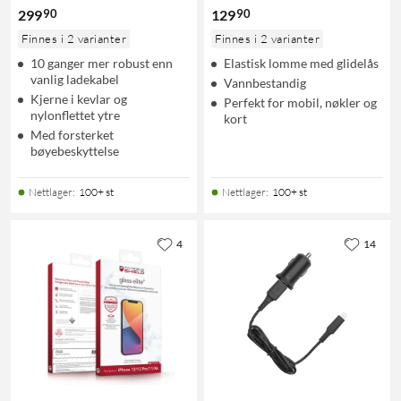
90
90
299
129
Finnes i 2 varianter
Finnes i 2 varianter
10 ganger mer robust enn
Elastisk lomme med glidelås
vanlig ladekabel
Vannbestandig
Kjerne i kevlar og
Perfekt for mobil, nøkler og
nylonflettet ytre
kort
Med forsterket
bøyebeskyttelse
Nettlager
:
100+ st
Nettlager
:
100+ st
4
14