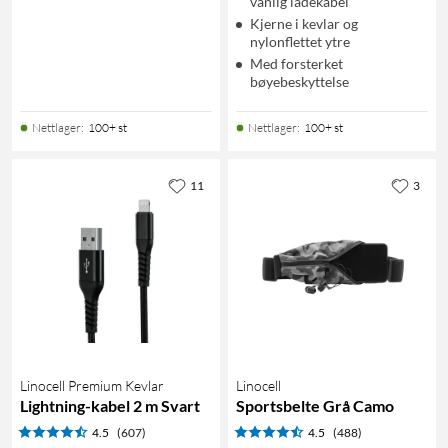
vanlig ladekabel
Kjerne i kevlar og
nylonflettet ytre
Med forsterket
bøyebeskyttelse
Nettlager
:
100+ st
Nettlager
:
100+ st
11
3
Linocell Premium Kevlar
Linocell
Lightning-kabel 2 m Svart
Sportsbelte Grå Camo
4.5
(607)
4.5
(488)