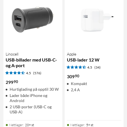
Linocell
Apple
USB-billader med USB-C-
USB-lader 12 W
og A-port
4.5
(34)
4.5
(576)
90
309
90
299
Kompakt
Hurtiglading på opptil 30 W
2,4 A
Lader både iPhone og
Android
2 USB-porter (USB-C og
USB-A)
Nettlager
:
20+ st
Nettlager
:
5+ st