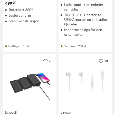
90
499
Lader opptil fem enheter
samtidig
Roterbart 360°
To USB-C PD-porter, to
Justerbar arm
USB-A-porter og en trådløs
Stabil konstruksjon
Qi-lader
Moderne design for den
organiserte
Nettlager
:
5+ st
Nettlager
:
20+ st
28
10
Linocell
Linocell