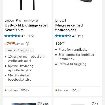
Linocell Premium Kevlar
Linocell
USB-C- til Lightning-kabel
Mageveske med
Svart 0,5 m
flaskeholder
4.5
(372)
4.0
(95)
90
90
179
199
249,90
Plass for vannflaske
Finnes i 6 varianter
Stor lomme for mobil og
10 ganger mer robust enn
lommebok
vanlig ladekabel
Perfekt til turgåing
Kjerne i kevlar og
nylonflettet ytre
Med forsterket
bøyebeskyttelse
Nettlager
:
100+ st
Nettlager
:
100+ st
252
6