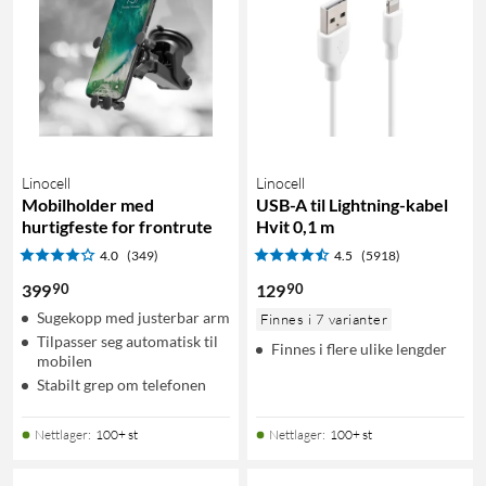
Linocell
Linocell
Mobilholder med
USB-A til Lightning-kabel
hurtigfeste for frontrute
Hvit 0,1 m
4.0
(349)
4.5
(5918)
90
90
399
129
Sugekopp med justerbar arm
Finnes i 7 varianter
Tilpasser seg automatisk til
Finnes i flere ulike lengder
mobilen
Stabilt grep om telefonen
Nettlager
:
100+ st
Nettlager
:
100+ st