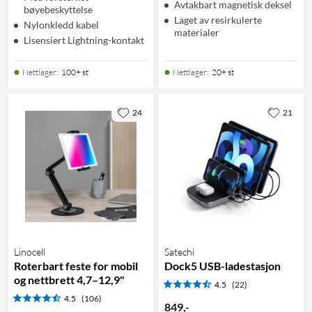
Avtakbart magnetisk deksel
bøyebeskyttelse
Laget av resirkulerte
Nylonkledd kabel
materialer
Lisensiert Lightning-kontakt
Nettlager
:
100+ st
Nettlager
:
20+ st
24
21
Linocell
Satechi
Roterbart feste for mobil
Dock5 USB-ladestasjon
og nettbrett 4,7–12,9"
4.5
(22)
4.5
(106)
849
,
-