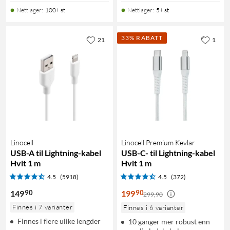
Nettlager
:
100+ st
Nettlager
:
5+ st
33% RABATT
21
1
Linocell
Linocell Premium Kevlar
USB-A til Lightning-kabel
USB-C- til Lightning-kabel
Hvit 1 m
Hvit 1 m
4.5
(5918)
4.5
(372)
90
90
149
199
299,90
Finnes i 7 varianter
Finnes i 6 varianter
Finnes i flere ulike lengder
10 ganger mer robust enn