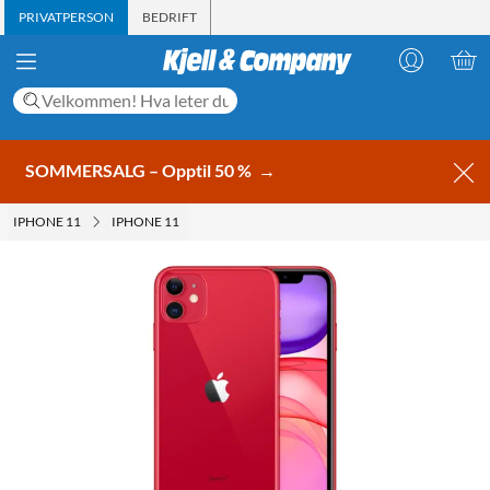
PRIVATPERSON
BEDRIFT
SOMMERSALG – Opptil 50 %
→
IPHONE 11
IPHONE 11