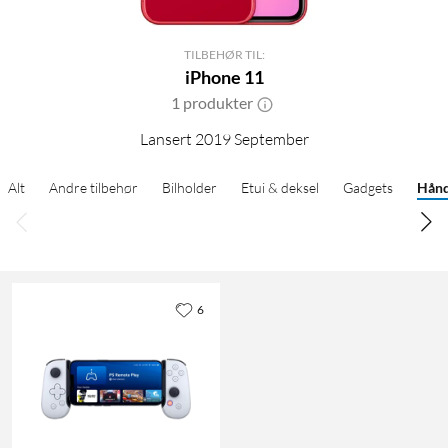
TILBEHØR TIL:
iPhone 11
1 produkter
Lansert 2019 September
Alt
Andre tilbehør
Bilholder
Etui & deksel
Gadgets
Hånd
6