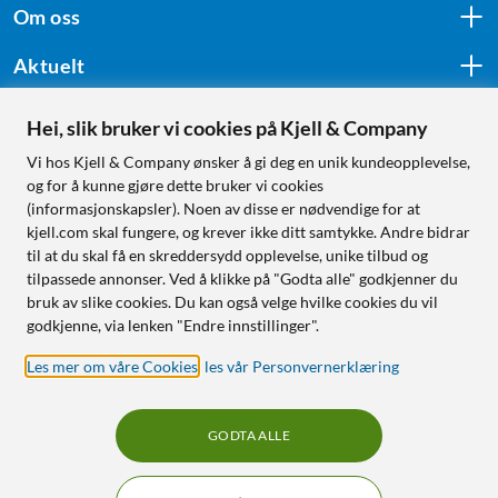
Om oss
Aktuelt
Hei, slik bruker vi cookies på Kjell & Company
Følg oss
Vi hos Kjell & Company ønsker å gi deg en unik kundeopplevelse,
og for å kunne gjøre dette bruker vi cookies
(informasjonskapsler). Noen av disse er nødvendige for at
kjell.com skal fungere, og krever ikke ditt samtykke. Andre bidrar
Handle fra:
til at du skal få en skreddersydd opplevelse, unike tilbud og
tilpassede annonser. Ved å klikke på "Godta alle" godkjenner du
Sverige
bruk av slike cookies. Du kan også velge hvilke cookies du vil
Norge
godkjenne, via lenken "Endre innstillinger".
Les mer om våre Cookies
,
les vår Personvernerklæring
GODTA ALLE