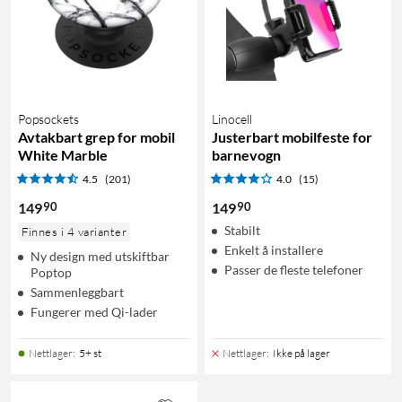
Popsockets
Linocell
Avtakbart grep for mobil
Justerbart mobilfeste for
White Marble
barnevogn
4.5
(201)
4.0
(15)
90
90
149
149
Stabilt
Finnes i 4 varianter
Enkelt å installere
Ny design med utskiftbar
Passer de fleste telefoner
Poptop
Sammenleggbart
Fungerer med Qi-lader
Nettlager
:
5+ st
Nettlager
:
Ikke på lager