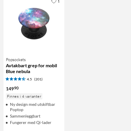
1
Popsockets
Avtakbart grep for mobil
Blue nebula
4.5
(201)
90
149
Finnes i 4 varianter
Ny design med utskiftbar
Poptop
Sammenleggbart
Fungerer med Qi-lader