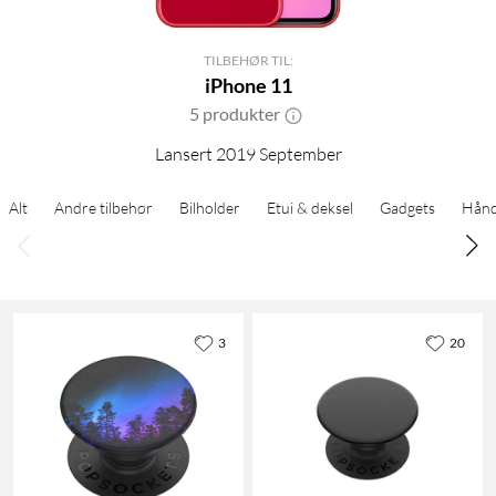
TILBEHØR TIL:
iPhone 11
5 produkter
Lansert 2019 September
Alt
Andre tilbehør
Bilholder
Etui & deksel
Gadgets
Hånd
3
20