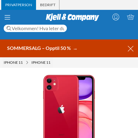
PRIVATPERSON
BEDRIFT
SOMMERSALG – Opptil 50 %
→
IPHONE 11
IPHONE 11