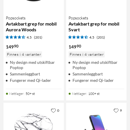
Popsockets
Popsockets
Avtakbart grep for mobil
Avtakbart grep for mobil
Aurora Woods
Svart
4.5
(201)
4.5
(201)
90
90
149
149
Finnes i 4 varianter
Finnes i 4 varianter
Ny design med utskiftbar
Ny design med utskiftbar
Poptop
Poptop
Sammenleggbart
Sammenleggbart
Fungerer med Qi-lader
Fungerer med Qi-lader
Nettlager
:
50+ st
Nettlager
:
100+ st
0
9