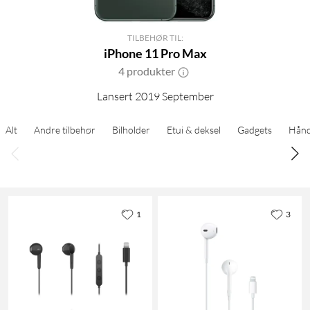
TILBEHØR TIL:
iPhone 11 Pro Max
4 produkter
Lansert 2019 September
Alt
Andre tilbehør
Bilholder
Etui & deksel
Gadgets
Hånd
1
3