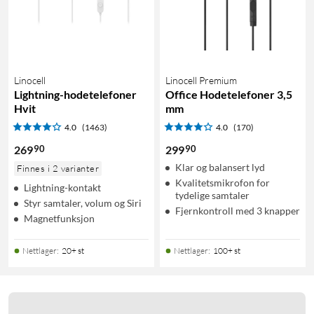
Linocell
Linocell Premium
Lightning-hodetelefoner
Office Hodetelefoner 3,5
Hvit
mm
4.0
(1463)
4.0
(170)
90
90
269
299
Klar og balansert lyd
Finnes i 2 varianter
Kvalitetsmikrofon for
Lightning-kontakt
tydelige samtaler
Styr samtaler, volum og Siri
Fjernkontroll med 3 knapper
Magnetfunksjon
Nettlager
:
20+ st
Nettlager
:
100+ st