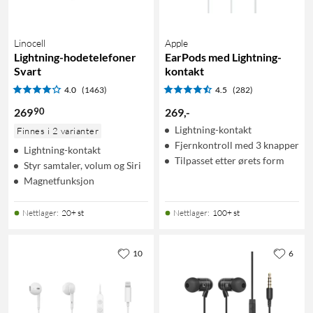
Linocell
Apple
Lightning-hodetelefoner
EarPods med Lightning-
Svart
kontakt
4.0
(1463)
4.5
(282)
90
269
269
,
-
Lightning-kontakt
Finnes i 2 varianter
Fjernkontroll med 3 knapper
Lightning-kontakt
Tilpasset etter ørets form
Styr samtaler, volum og Siri
Magnetfunksjon
Nettlager
:
20+ st
Nettlager
:
100+ st
10
6