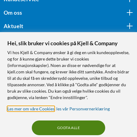
Om oss
Aktuelt
Hei, slik bruker vi cookies på Kjell & Company
Følg oss
Vi hos Kjell & Company ønsker å gi deg en unik kundeopplevelse,
og for å kunne gjøre dette bruker vi cookies
(informasjonskapsler). Noen av disse er nødvendige for at
kjell.com skal fungere, og krever ikke ditt samtykke. Andre bidrar
Handle fra:
til at du skal få en skreddersydd opplevelse, unike tilbud og
tilpassede annonser. Ved å klikke på "Godta alle" godkjenner du
Sverige
bruk av slike cookies. Du kan også velge hvilke cookies du vil
Norge
godkjenne, via lenken "Endre innstillinger".
Les mer om våre Cookies
,
les vår Personvernerklæring
GODTA ALLE