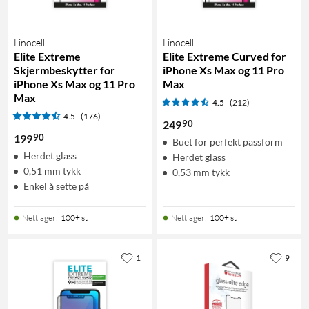
Linocell
Linocell
Elite Extreme
Elite Extreme Curved for
Skjermbeskytter for
iPhone Xs Max og 11 Pro
iPhone Xs Max og 11 Pro
Max
Max
4.5
(212)
4.5
(176)
90
249
90
199
Buet for perfekt passform
Herdet glass
Herdet glass
0,51 mm tykk
0,53 mm tykk
Enkel å sette på
Nettlager
:
100+ st
Nettlager
:
100+ st
1
9