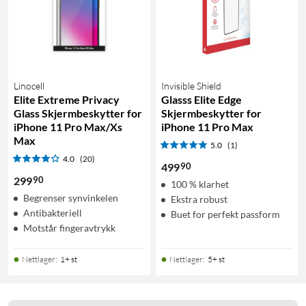
Linocell
Invisible Shield
Elite Extreme Privacy
Glasss Elite Edge
Glass Skjermbeskytter for
Skjermbeskytter for
iPhone 11 Pro Max/Xs
iPhone 11 Pro Max
Max
5.0
(1)
4.0
(20)
90
499
90
299
100 % klarhet
Begrenser synvinkelen
Ekstra robust
Antibakteriell
Buet for perfekt passform
Motstår fingeravtrykk
Nettlager
:
1+ st
Nettlager
:
5+ st