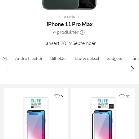
TILBEHØR TIL:
iPhone 11 Pro Max
4 produkter
Lansert 2019 September
Alt
Andre tilbehør
Bilholder
Etui & deksel
Gadgets
Hånd
9
15