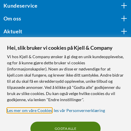
Kundeservice
Om oss
Aktuelt
Hei, slik bruker vi cookies på Kjell & Company
Følg oss
Vi hos Kjell & Company ønsker å gi deg en unik kundeopplevelse,
og for å kunne gjøre dette bruker vi cookies
(informasjonskapsler). Noen av disse er nødvendige for at
kjell.com skal fungere, og krever ikke ditt samtykke. Andre bidrar
Handle fra:
til at du skal få en skreddersydd opplevelse, unike tilbud og
tilpassede annonser. Ved å klikke på "Godta alle" godkjenner du
Sverige
bruk av slike cookies. Du kan også velge hvilke cookies du vil
Norge
godkjenne, via lenken "Endre innstillinger".
Les mer om våre Cookies
,
les vår Personvernerklæring
GODTA ALLE