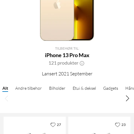
TILBEHØR TIL:
iPhone 13 Pro Max
121 produkter
Lansert 2021 September
Alt
Andre tilbehør
Bilholder
Etui & deksel
Gadgets
Hånd
27
23