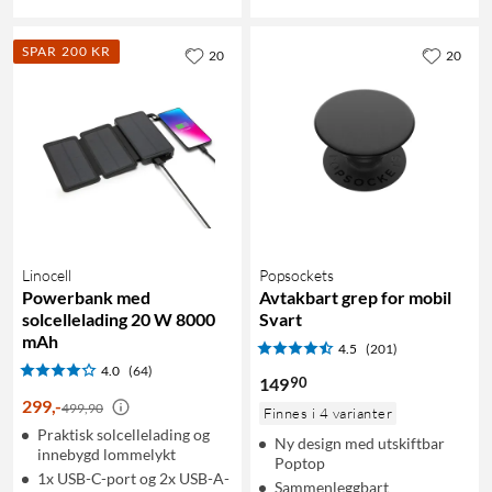
SPAR 200 KR
20
20
Linocell
Popsockets
Powerbank med
Avtakbart grep for mobil
solcellelading 20 W 8000
Svart
mAh
4.5
(201)
4.0
(64)
90
149
299
,
-
499,90
Finnes i 4 varianter
Praktisk solcellelading og
Ny design med utskiftbar
innebygd lommelykt
Poptop
1x USB-C-port og 2x USB-A-
Sammenleggbart