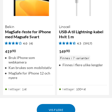
Belkin
Linocell
MagSafe-feste for iPhone
USB-A til Lightning-kabel
med Magsafe Svart
Hvit 1 m
4.0
(4)
4.5
(5917)
90
90
419
149
Bruk iPhone som
Finnes i 7 varianter
webkamera
Finnes i flere ulike lengder
Kan brukes som mobilstativ
MagSafe for iPhone 12 och
nyere
Nettlager
:
1 st
Nettlager
:
100+ st
VIS FLERE