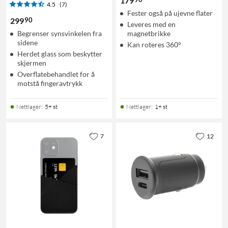
179
4.5
(7)
Fester også på ujevne flater
90
299
Leveres med en
Begrenser synsvinkelen fra
magnetbrikke
sidene
Kan roteres 360°
Herdet glass som beskytter
skjermen
Overflatebehandlet for å
motstå fingeravtrykk
Nettlager
:
5+ st
Nettlager
:
1+ st
7
12