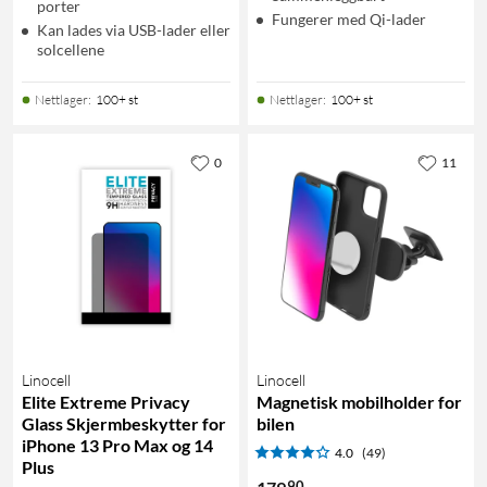
porter
Fungerer med Qi-lader
Kan lades via USB-lader eller
solcellene
Nettlager
:
100+ st
Nettlager
:
100+ st
0
11
Linocell
Linocell
Elite Extreme Privacy
Magnetisk mobilholder for
Glass Skjermbeskytter for
bilen
iPhone 13 Pro Max og 14
4.0
(49)
Plus
90