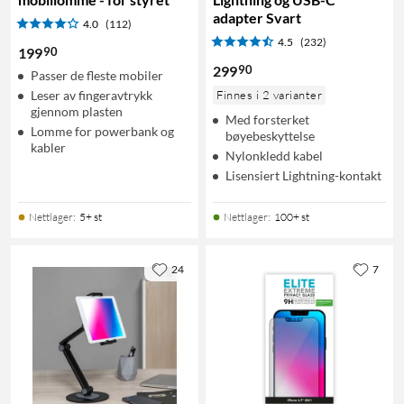
adapter Svart
4.0
(112)
4.5
(232)
90
199
90
299
Passer de fleste mobiler
Leser av fingeravtrykk
Finnes i 2 varianter
gjennom plasten
Med forsterket
Lomme for powerbank og
bøyebeskyttelse
kabler
Nylonkledd kabel
Lisensiert Lightning-kontakt
Nettlager
:
5+ st
Nettlager
:
100+ st
24
7