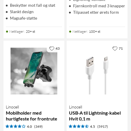
Beskytter mot fall og støt
Fjernkontroll med 3 knapper
Slankt design
Tilpasset etter ørets form
Magsafe-støtte
Nettlager
:
20+ st
Nettlager
:
100+ st
43
71
Linocell
Linocell
Mobilholder med
USB-A til Lightning-kabel
hurtigfeste for frontrute
Hvit 0,1 m
4.0
(349)
4.5
(5917)