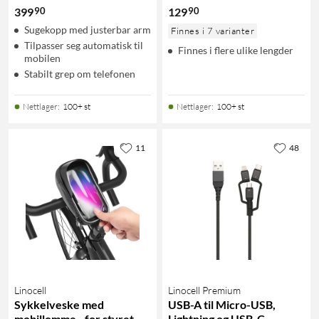
90
90
399
129
Sugekopp med justerbar arm
Finnes i 7 varianter
Tilpasser seg automatisk til
Finnes i flere ulike lengder
mobilen
Stabilt grep om telefonen
Nettlager
:
100+ st
Nettlager
:
100+ st
11
48
Linocell
Linocell Premium
Sykkelveske med
USB-A til Micro-USB,
mobillomme - for styret
Lightning og USB-C