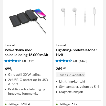
Linocell
Linocell
Powerbank med
Lightning-hodetelefoner
solcellelading 16 000 mAh
Hvit
4.0
(119)
4.0
(1463)
90
699
,
-
269
Gir opptil 30 W lading
Finnes i 2 varianter
2x USB-C-porter og 1x USB-
Lightning-kontakt
A-port
Styr samtaler, volum og Siri
Praktisk solcellelading og
Magnetfunksjon
innebygd lommelykt
Nettlager
:
100+ st
Nettlager
:
5+ st