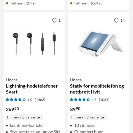
Nettlager
:
20+ st
Nettlager
:
100+ st
1
34
Linocell
Linocell
Lightning-hodetelefoner
Stativ for mobiltelefon og
Svart
nettbrett Hvit
4.0
(1463)
4.5
(1035)
90
90
269
39
Finnes i 2 varianter
Finnes i 2 varianter
Lightning-kontakt
10 stillinger
Styr samtaler, volum og Siri
Gummiert bunn