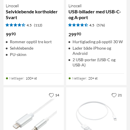
Linocell
Linocell
Selvklebende kortholder
USB-billader med USB-C-
Svart
og A-port
4.5
(112)
4.5
(576)
90
90
99
299
Rommer opptil tre kort
Hurtiglading på opptil 30 W
Selvklebende
Lader både iPhone og
Android
PU-skinn
2 USB-porter (USB-C og
USB-A)
Nettlager
:
100+ st
Nettlager
:
20+ st
14
21