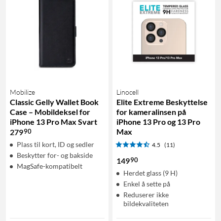
Mobilize
Linocell
Classic Gelly Wallet Book
Elite Extreme Beskyttelse
Case – Mobildeksel for
for kameralinsen på
iPhone 13 Pro Max Svart
iPhone 13 Pro og 13 Pro
Max
90
279
Plass til kort, ID og sedler
4.5
(11)
Beskytter for- og bakside
90
149
MagSafe-kompatibelt
Herdet glass (9 H)
Enkel å sette på
Reduserer ikke
bildekvaliteten