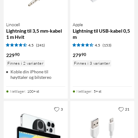
Linocell
Apple
Lightning til 3,5 mm-kabel
Lightning til USB-kabel 0,5
1 m Hvit
m
4.5
(241)
4.5
(153)
90
90
229
279
Finnes i 2 varianter
Finnes i 3 varianter
Koble din iPhone til
høyttaler og bilstereo
Nettlager
:
100+ st
Nettlager
:
5+ st
3
21