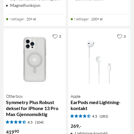
Magnetfunksjon
Nettlager
:
20+ st
Nettlager
:
100+ st
3
3
Otterbox
Apple
Symmetry Plus Robust
EarPods med Lightning-
deksel for iPhone 13 Pro
kontakt
Max Gjennomsiktig
4.5
(281)
4.5
(104)
269
,
-
90
419
Lightning-kontakt