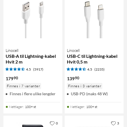
Linocell
Linocell
USB-A til Lightning-kabel
USB-C til Lightning-kabel
Hvit 2 m
Hvit 0,5 m
4.5
(5917)
4.5
(2235)
90
90
179
139
Finnes i 7 varianter
Finnes i 3 varianter
Finnes i flere ulike lengder
USB-PD (maks 48 W)
Nettlager
:
100+ st
Nettlager
:
100+ st
0
3