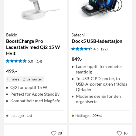
Belkin
Satechi
BoostCharge Pro
Dock5 USB-ladestasjon
Ladestativ med Qi2 15 W
4.5
(22)
Hvit
849
,
-
5.0
(14)
Lader opptil fem enheter
499
,
-
samtidig
To USB-C PD-porter, to
Finnes i 2 varianter
USB-A-porter og en trådløs
Qi2 for opptil 15 W
Qi-lader
Perfekt for Apple StandBy
Moderne design for den
Kompatibelt med MagSafe
organiserte
Nettlager
:
1 st
Nettlager
:
20+ st
28
10