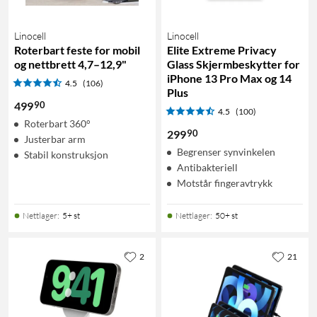
Linocell
Linocell
Roterbart feste for mobil
Elite Extreme Privacy
og nettbrett 4,7–12,9"
Glass Skjermbeskytter for
iPhone 13 Pro Max og 14
4.5
(106)
Plus
90
499
4.5
(100)
Roterbart 360°
90
299
Justerbar arm
Begrenser synvinkelen
Stabil konstruksjon
Antibakteriell
Motstår fingeravtrykk
Nettlager
:
5+ st
Nettlager
:
50+ st
2
21