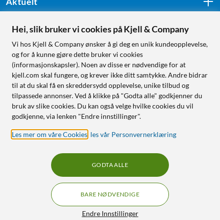
Aktuelt
Hei, slik bruker vi cookies på Kjell & Company
Følg oss
Vi hos Kjell & Company ønsker å gi deg en unik kundeopplevelse,
og for å kunne gjøre dette bruker vi cookies
(informasjonskapsler). Noen av disse er nødvendige for at
kjell.com skal fungere, og krever ikke ditt samtykke. Andre bidrar
Handle fra:
til at du skal få en skreddersydd opplevelse, unike tilbud og
tilpassede annonser. Ved å klikke på "Godta alle" godkjenner du
Sverige
bruk av slike cookies. Du kan også velge hvilke cookies du vil
Norge
godkjenne, via lenken "Endre innstillinger".
Les mer om våre Cookies
,
les vår Personvernerklæring
GODTA ALLE
BARE NØDVENDIGE
RÅD OG TILBEHØR TIL
HJEMMEELEKTRONIKK
Filtre
Endre Innstillinger