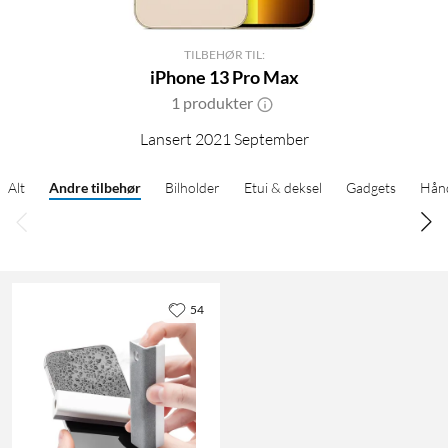
TILBEHØR TIL:
iPhone 13 Pro Max
1 produkter
Lansert 2021 September
Alt
Andre tilbehør
Bilholder
Etui & deksel
Gadgets
Hånd
54