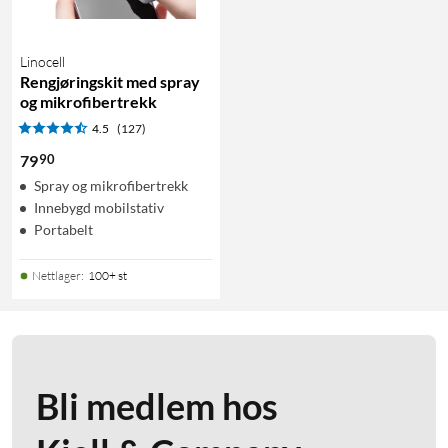
Linocell
Rengjøringskit med spray
og mikrofibertrekk
4.5
(127)
90
79
Spray og mikrofibertrekk
Innebygd mobilstativ
Portabelt
Nettlager
:
100+ st
Bli medlem hos