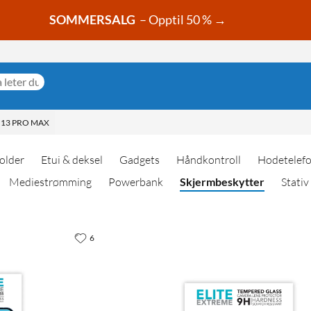
SOMMERSALG
– Opptil 50 % →
 13 PRO MAX
older
Etui & deksel
Gadgets
Håndkontroll
Hodetelef
Mediestrømming
Powerbank
Skjermbeskytter
Stativ
6