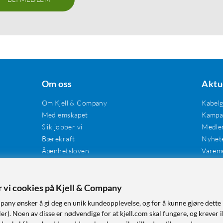
Om oss
Aktu
Om Kjell & Company
Kabel
Medlemskapet
Kampan
Slik jobber vi
Medle
Bærekraft
Nyhet
Åpenhetsloven
Varem
Karriere
Våre butikker
Tilgjengelighet
er vi cookies på Kjell & Company
pany ønsker å gi deg en unik kundeopplevelse, og for å kunne gjøre dette 
r). Noen av disse er nødvendige for at kjell.com skal fungere, og krever i