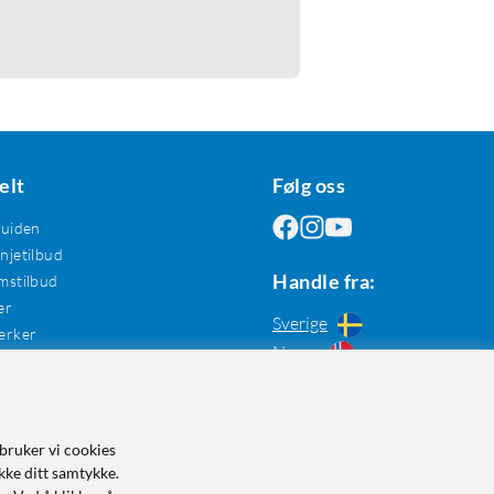
elt
Følg oss
guiden
jetilbud
Handle fra:
mstilbud
er
Sverige
erker
Norge
bruker vi cookies
kke ditt samtykke.