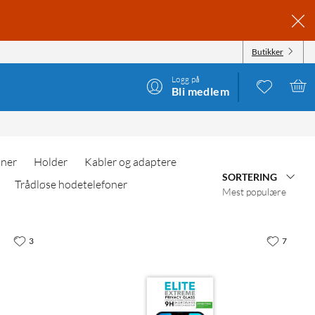
Butikker
Logg på
Bli medlem
oner
Holder
Kabler og adaptere
SORTERING
Trådløse hodetelefoner
Mest populære
3
7