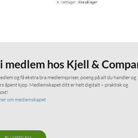
Nettlager
:
Ikke på lager
li medlem hos Kjell & Compa
medlem og få ekstra bra medlemspriser, poeng på alt du handler og
rs åpent kjøp. Medlemskapet ditt er helt digitalt – praktisk og
løst!
mer om medlemskapet
BLI MEDLEM