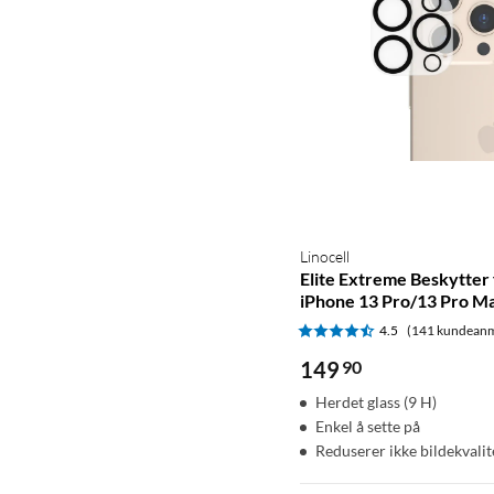
Linocell
Elite Extreme Beskytter 
iPhone 13 Pro/13 Pro M
4.5
(141 kundeanm
149
90
Herdet glass (9 H)
Enkel å sette på
Reduserer ikke bildekvali