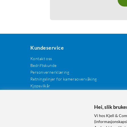
Kundeservice
Kontakt oss
Bedriftskunde
Personvernerklæring
Retningslinjer for kameraovervåking
Kjøpsvilkår
EE-avfall
Cookies / informasjonskapsler
Kundeanmeldelser
Hei, slik bruk
Manualer og drivere
Vi hos Kjell & Com
Retur og reklamasjon
(informasjonskapsle