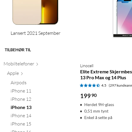
Lansert 2021 September
TILBEHØR TIL
Mobiltele
foner
Linocell
Elite Extreme Skjermbes
Apple
13 Pro Max og 14 Plus
Airpods
4.5
(297 kundeanm
iPhone 11
199
90
iPhone 12
Herdet 9H-glass
iPhone 13
0,51 mm tynt
iPhone 14
Enkel å sette på
iPhone 15
iPhone 16