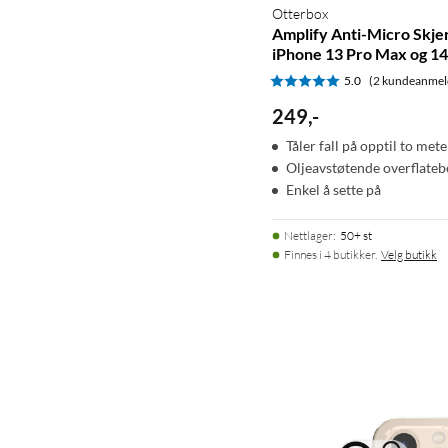
Otterbox
Amplify Anti-Micro Skje
iPhone 13 Pro Max og 14
5.0
(2 kundeanmel
249
,
-
Tåler fall på opptil to mete
Oljeavstøtende overflate
Enkel å sette på
Nettlager
:
50+ st
Finnes i 4 butikker.
Velg butikk