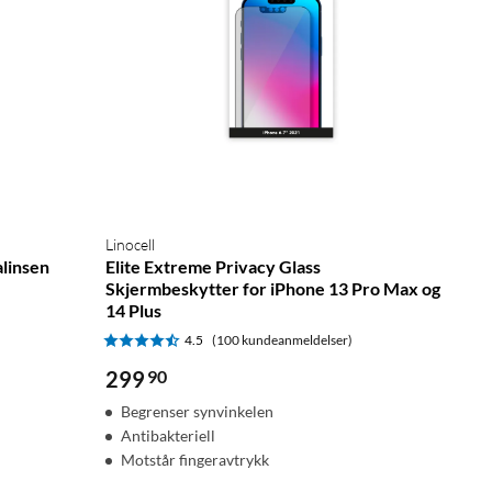
Linocell
alinsen
Elite Extreme Privacy Glass
Skjermbeskytter for iPhone 13 Pro Max og
14 Plus
4.5
(100 kundeanmeldelser)
299
90
Begrenser synvinkelen
Antibakteriell
Motstår fingeravtrykk