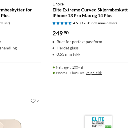
Linocell
rmbeskytter for
Elite Extreme Curved Skjermbeskytt
 Plus
iPhone 13 Pro Max og 14 Plus
delser)
4.5
(173 kundeanmeldelser)
249
90
r
Buet for perfekt passform
behandling
Herdet glass
0,53 mm tykk
Nettlager
:
100+ st
Finnes i 21 butikker.
Velg butikk
7