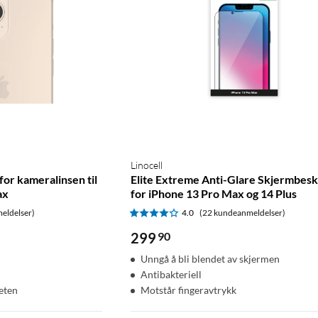
Linocell
for kameralinsen til
Elite Extreme Anti-Glare Skjermbesk
ax
for iPhone 13 Pro Max og 14 Plus
eldelser)
4.0
(22 kundeanmeldelser)
299
90
Unngå å bli blendet av skjermen
Antibakteriell
teten
Motstår fingeravtrykk