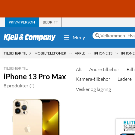
PRIVATPERSON
BEDRIFT
Meny
TILBEHØR TIL
MOBILTELEFONER
APPLE
IPHONE 13
IPHONE
TILBEHØR TIL:
Alt
Andre tilbehør
Bilh
iPhone 13 Pro Max
Kamera-tilbehør
Ladere
8 produkter
Vesker og lagring