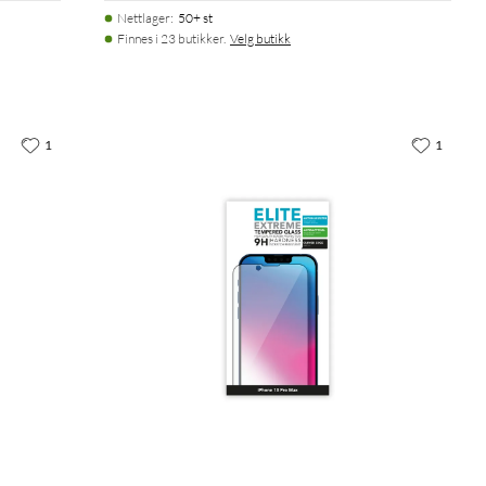
Nettlager
:
50+ st
Finnes i 23 butikker.
Velg butikk
1
1