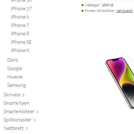
Nettlager
:
100+ st
iPhone 17
Finnes i 30 butikker.
Velg butikk
iPhone 6
iPhone 7
iPhone 8
iPhone SE
iPhone X
Doro
Google
Huawei
Samsung
Skr
ivere
Smarte hjem
Smarte kl
okker
Spillkons
oller
Nett
brett