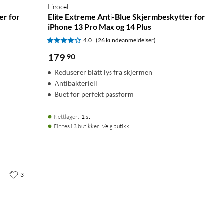
Linocell
er for
Elite Extreme Anti-Blue Skjermbeskytter for
iPhone 13 Pro Max og 14 Plus
4.0
(26 kundeanmeldelser)
179
90
Reduserer blått lys fra skjermen
Antibakteriell
Buet for perfekt passform
Nettlager
:
1 st
Finnes i 3 butikker.
Velg butikk
3