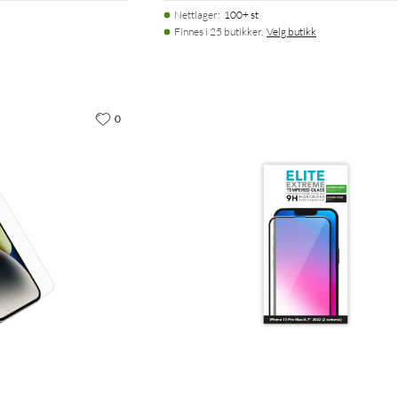
Nettlager
:
100+ st
Finnes i 25 butikker.
Velg butikk
0