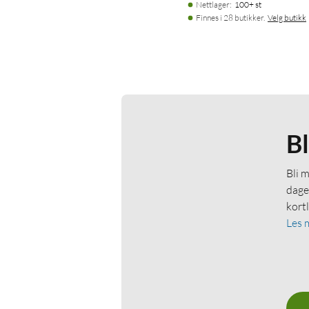
Nettlager
:
100+ st
Finnes i 28 butikker.
Velg butikk
B
Bli 
dage
kort
Les 