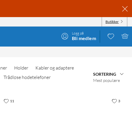
Butikker
Logg på
Bli medlem
oner
Holder
Kabler og adaptere
SORTERING
Trådløse hodetelefoner
Mest populære
11
3