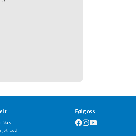
 100
elt
Følg oss
guiden
jetilbud