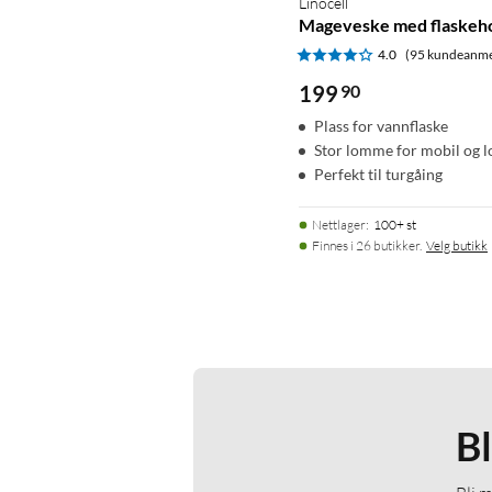
Linocell
Mageveske med flaskeh
4.0
(95 kundeanme
199
90
Plass for vannflaske
Stor lomme for mobil og
Perfekt til turgåing
Nettlager
:
100+ st
Finnes i 26 butikker.
Velg butikk
B