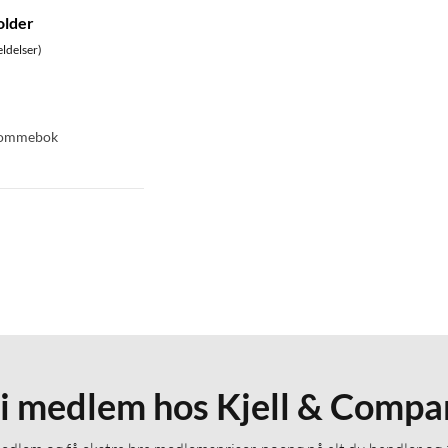
older
ldelser)
 lommebok
li medlem hos Kjell & Compa