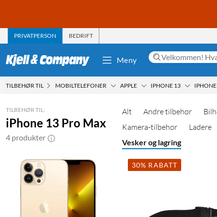
PRIVATPERSON
BEDRIFT
Meny
TILBEHØR TIL
MOBILTELEFONER
APPLE
IPHONE 13
IPHONE
TILBEHØR TIL:
Alt
Andre tilbehør
Bilh
iPhone 13 Pro Max
Kamera-tilbehør
Ladere
4 produkter
Vesker og lagring
30% RABATT