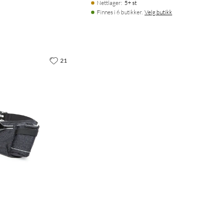
Nettlager
:
5+ st
Finnes i 6 butikker.
Velg butikk
21