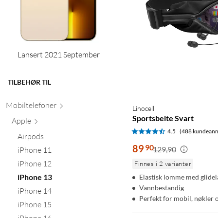
Lansert 2021 September
TILBEHØR TIL
Mobiltele
foner
Linocell
Sportsbelte Svart
Apple
4.5
(488 kundeanm
Airpods
89
90
129,90
iPhone 11
iPhone 12
Finnes i 2 varianter
iPhone 13
Elastisk lomme med glidel
Vannbestandig
iPhone 14
Perfekt for mobil, nøkler 
iPhone 15
iPhone 16