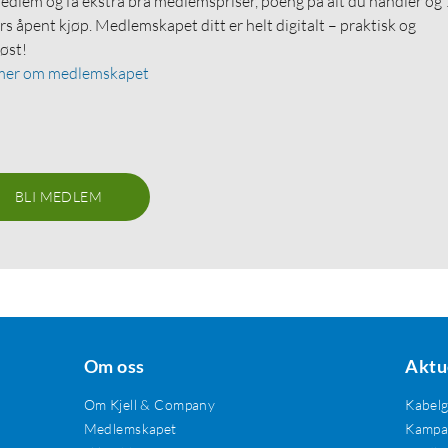
medlem og få ekstra bra medlemspriser, poeng på alt du handler og
rs åpent kjøp. Medlemskapet ditt er helt digitalt – praktisk og
løst!
mer om medlemskapet
BLI MEDLEM
Om oss
Aktu
Om Kjell & Company
Kabel
Medlemskapet
Kampan