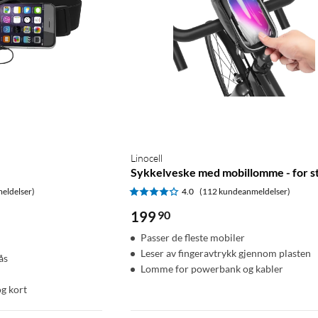
Linocell
Sykkelveske med mobillomme - for s
eldelser)
4.0
(112 kundeanmeldelser)
199
90
Passer de fleste mobiler
Leser av fingeravtrykk gjennom plasten
ås
Lomme for powerbank og kabler
og kort