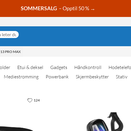
SOMMERSALG
– Opptil 50 % →
 13 PRO MAX
older
Etui & deksel
Gadgets
Håndkontroll
Hodetelef
Mediestrømming
Powerbank
Skjermbeskytter
Stativ
124