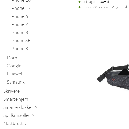
Nettlager
:
100+ st
Finnes i 30 butikker.
Velg butikk
iPhone 17
iPhone 6
iPhone 7
iPhone 8
iPhone SE
iPhone X
Doro
Google
Huawei
Samsung
Skr
ivere
Smarte hjem
Smarte kl
okker
Spillkons
oller
Nett
brett