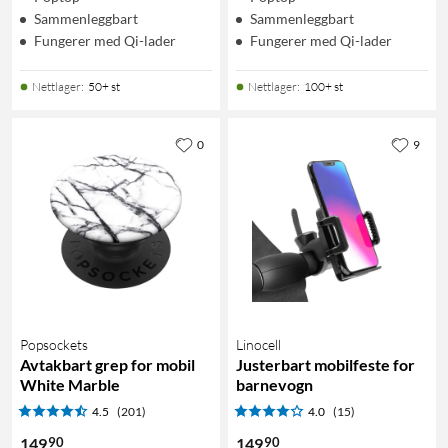
Sammenleggbart
Sammenleggbart
Fungerer med Qi-lader
Fungerer med Qi-lader
Nettlager
:
50+ st
Nettlager
:
100+ st
0
9
Popsockets
Linocell
Avtakbart grep for mobil
Justerbart mobilfeste for
White Marble
barnevogn
4.5
(201)
4.0
(15)
90
90
149
149