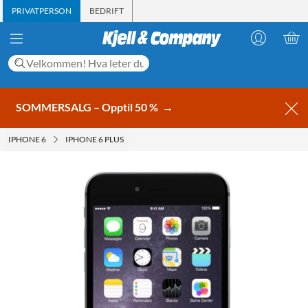
PRIVATPERSON
BEDRIFT
SOMMERSALG – Opptil 50 %
→
IPHONE 6
IPHONE 6 PLUS