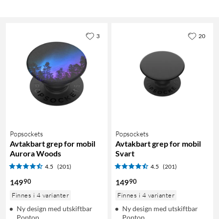
3
20
Popsockets
Popsockets
Avtakbart grep for mobil
Avtakbart grep for mobil
Aurora Woods
Svart
4.5
(201)
4.5
(201)
90
90
149
149
Finnes i 4 varianter
Finnes i 4 varianter
Ny design med utskiftbar
Ny design med utskiftbar
Poptop
Poptop