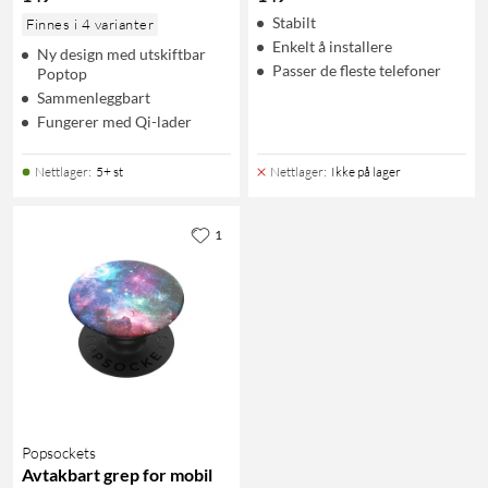
Stabilt
Finnes i 4 varianter
Enkelt å installere
Ny design med utskiftbar
Passer de fleste telefoner
Poptop
Sammenleggbart
Fungerer med Qi-lader
Nettlager
:
5+ st
Nettlager
:
Ikke på lager
1
Popsockets
Avtakbart grep for mobil