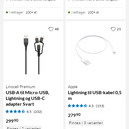
Nettlager
:
100+ st
Nettlager
:
100+ st
48
21
Linocell Premium
Apple
USB-A til Micro-USB,
Lightning til USB-kabel 0,5
Lightning og USB-C
m
adapter Svart
4.5
(153)
4.5
(232)
90
279
90
299
Finnes i 3 varianter
Finnes i 2 varianter