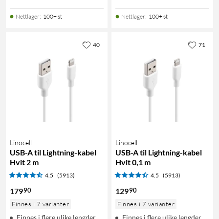
Nettlager
:
100+ st
Nettlager
:
100+ st
40
71
Linocell
Linocell
USB-A til Lightning-kabel
USB-A til Lightning-kabel
Hvit 2 m
Hvit 0,1 m
4.5
(5913)
4.5
(5913)
90
90
179
129
Finnes i 7 varianter
Finnes i 7 varianter
Finnes i flere ulike lengder
Finnes i flere ulike lengder