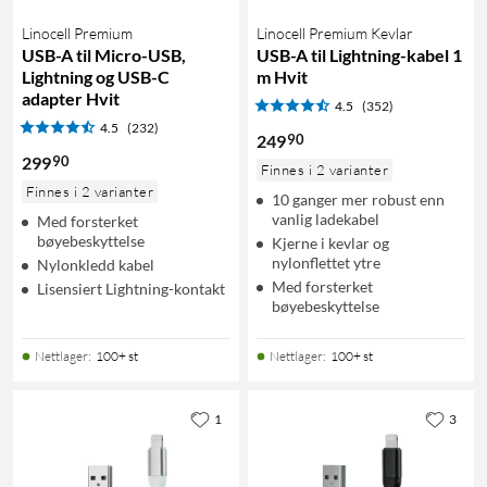
Linocell Premium
Linocell Premium Kevlar
USB-A til Micro-USB,
USB-A til Lightning-kabel 1
Lightning og USB-C
m Hvit
adapter Hvit
4.5
(352)
4.5
(232)
90
249
90
299
Finnes i 2 varianter
Finnes i 2 varianter
10 ganger mer robust enn
vanlig ladekabel
Med forsterket
bøyebeskyttelse
Kjerne i kevlar og
nylonflettet ytre
Nylonkledd kabel
Med forsterket
Lisensiert Lightning-kontakt
bøyebeskyttelse
Nettlager
:
100+ st
Nettlager
:
100+ st
1
3