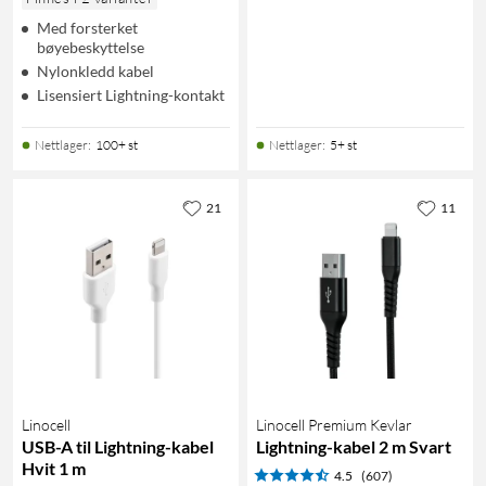
Med forsterket
bøyebeskyttelse
Nylonkledd kabel
Lisensiert Lightning-kontakt
Nettlager
:
100+ st
Nettlager
:
5+ st
21
11
Linocell
Linocell Premium Kevlar
USB-A til Lightning-kabel
Lightning-kabel 2 m Svart
Hvit 1 m
4.5
(607)