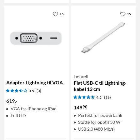
15
19
Linocell
Adapter Lightning til VGA
Flat USB-C til Lightning-
kabel 13 cm
3.5
(3)
4.5
(36)
619
,
-
90
149
VGA fra iPhone og iPad
Perfekt for powerbank
Full HD
Støtte for opptil 30 W
USB 2.0 (480 Mb/s)