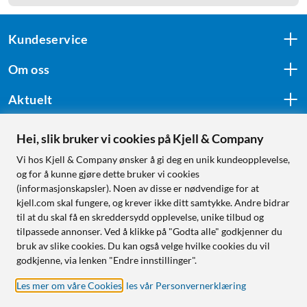
Kundeservice
Om oss
Aktuelt
Hei, slik bruker vi cookies på Kjell & Company
Følg oss
Vi hos Kjell & Company ønsker å gi deg en unik kundeopplevelse,
og for å kunne gjøre dette bruker vi cookies
(informasjonskapsler). Noen av disse er nødvendige for at
kjell.com skal fungere, og krever ikke ditt samtykke. Andre bidrar
Handle fra:
til at du skal få en skreddersydd opplevelse, unike tilbud og
tilpassede annonser. Ved å klikke på "Godta alle" godkjenner du
Sverige
bruk av slike cookies. Du kan også velge hvilke cookies du vil
Norge
godkjenne, via lenken "Endre innstillinger".
Les mer om våre Cookies
,
les vår Personvernerklæring