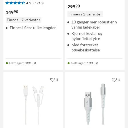
4.5
(5913)
90
299
90
149
Finnes i 2 varianter
Finnes i 7 varianter
10 ganger mer robust enn
vanlig ladekabel
Finnes i flere ulike lengder
Kjerne i kevlar og
nylonflettet ytre
Med forsterket
bøyebeskyttelse
Nettlager
:
100+ st
Nettlager
:
100+ st
5
1