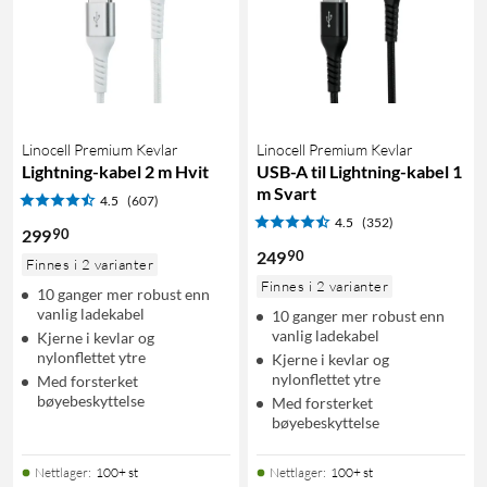
Linocell Premium Kevlar
Linocell Premium Kevlar
Lightning-kabel 2 m Hvit
USB-A til Lightning-kabel 1
m Svart
4.5
(607)
4.5
(352)
90
299
90
249
Finnes i 2 varianter
Finnes i 2 varianter
10 ganger mer robust enn
vanlig ladekabel
10 ganger mer robust enn
vanlig ladekabel
Kjerne i kevlar og
nylonflettet ytre
Kjerne i kevlar og
nylonflettet ytre
Med forsterket
bøyebeskyttelse
Med forsterket
bøyebeskyttelse
Nettlager
:
100+ st
Nettlager
:
100+ st