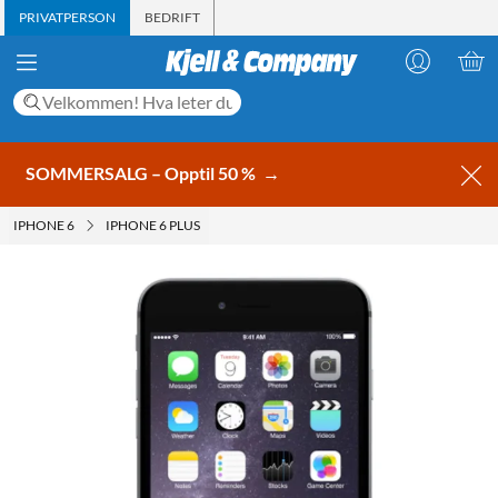
PRIVATPERSON
BEDRIFT
SOMMERSALG – Opptil 50 %
→
IPHONE 6
IPHONE 6 PLUS