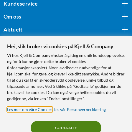
Kundeservice
Om oss
Aktuelt
Hei, slik bruker vi cookies på Kjell & Company
Følg oss
Vi hos Kjell & Company ønsker å gi deg en unik kundeopplevelse,
og for å kunne gjøre dette bruker vi cookies
(informasjonskapsler). Noen av disse er nødvendige for at
kjell.com skal fungere, og krever ikke ditt samtykke. Andre bidrar
Handle fra:
til at du skal få en skreddersydd opplevelse, unike tilbud og
tilpassede annonser. Ved å klikke på "Godta alle" godkjenner du
Sverige
bruk av slike cookies. Du kan også velge hvilke cookies du vil
Norge
godkjenne, via lenken "Endre innstillinger".
Les mer om våre Cookies
,
les vår Personvernerklæring
GODTA ALLE