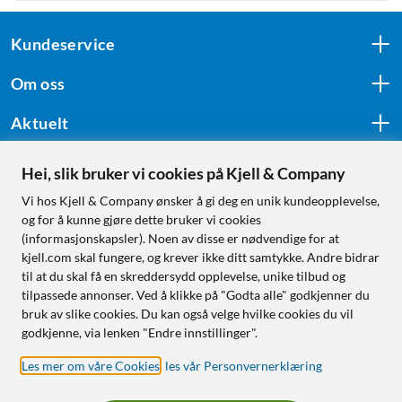
Kundeservice
Om oss
Aktuelt
Hei, slik bruker vi cookies på Kjell & Company
Følg oss
Vi hos Kjell & Company ønsker å gi deg en unik kundeopplevelse,
og for å kunne gjøre dette bruker vi cookies
(informasjonskapsler). Noen av disse er nødvendige for at
kjell.com skal fungere, og krever ikke ditt samtykke. Andre bidrar
Handle fra:
til at du skal få en skreddersydd opplevelse, unike tilbud og
tilpassede annonser. Ved å klikke på "Godta alle" godkjenner du
Sverige
bruk av slike cookies. Du kan også velge hvilke cookies du vil
Norge
godkjenne, via lenken "Endre innstillinger".
Les mer om våre Cookies
,
les vår Personvernerklæring