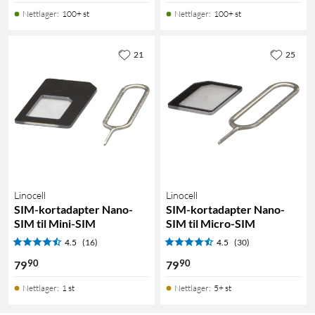
Nettlager
:
100+ st
Nettlager
:
100+ st
21
25
Linocell
Linocell
SIM-kortadapter Nano-
SIM-kortadapter Nano-
SIM til Mini-SIM
SIM til Micro-SIM
4.5
(16)
4.5
(30)
90
90
79
79
Nettlager
:
1 st
Nettlager
:
5+ st