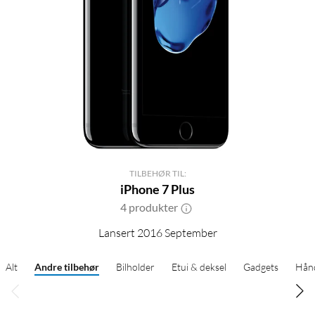
TILBEHØR TIL:
iPhone 7 Plus
4 produkter
Lansert 2016 September
Alt
Andre tilbehør
Bilholder
Etui & deksel
Gadgets
Hånd