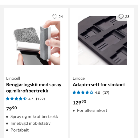
54
23
Linocell
Linocell
Rengjøringskit med spray
Adaptersett for simkort
og mikrofibertrekk
4.0
(37)
4.5
(127)
90
129
90
79
For alle simkort
Spray og mikrofibertrekk
Innebygd mobilstativ
Portabelt