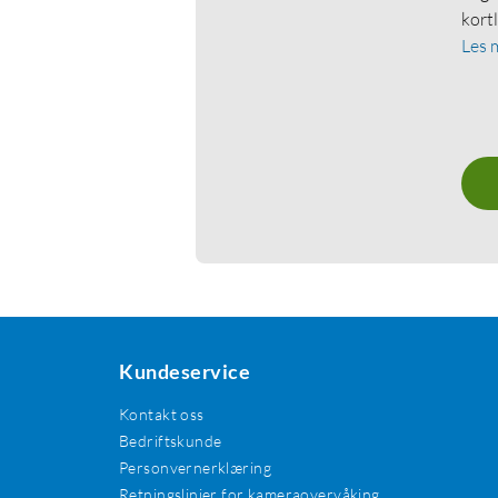
kort
Les 
Kundeservice
Kontakt oss
Bedriftskunde
Personvernerklæring
Retningslinjer for kameraovervåking