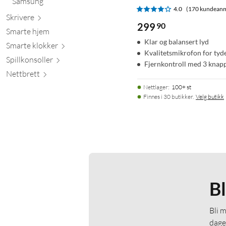
Samsung
4.0
(170 kundeanm
Skr
ivere
299
90
Smarte hjem
Klar og balansert lyd
Smarte kl
okker
Kvalitetsmikrofon for tyd
Spillkons
oller
Fjernkontroll med 3 knap
Nett
brett
Nettlager
:
100+ st
Finnes i 30 butikker.
Velg butikk
B
Bli 
dage