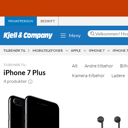
PRIVATPERSON
BEDRIFT
Meny
TILBEHØR TIL
MOBILTELEFONER
APPLE
IPHONE 7
IPHONE 7
TILBEHØR TIL:
Alt
Andre tilbehør
Bilh
iPhone 7 Plus
Kamera-tilbehør
Ladere
4 produkter