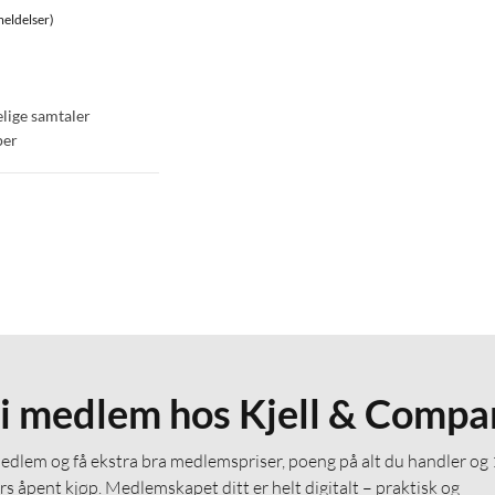
eldelser)
elige samtaler
per
li medlem hos Kjell & Compa
medlem og få ekstra bra medlemspriser, poeng på alt du handler og
rs åpent kjøp. Medlemskapet ditt er helt digitalt – praktisk og