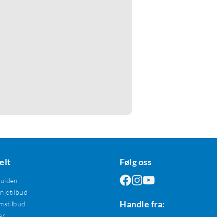
elt
Følg oss
guiden
jetilbud
Handle fra:
mstilbud
er