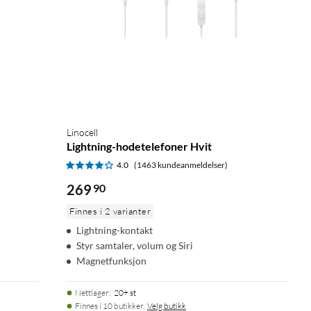
Linocell
Lightning-hodetelefoner Hvit
4.0
(1463 kundeanmeldelser)
269
90
Finnes i 2 varianter
Lightning-kontakt
Styr samtaler, volum og Siri
Magnetfunksjon
Nettlager
:
20+ st
Finnes i 10 butikker.
Velg butikk