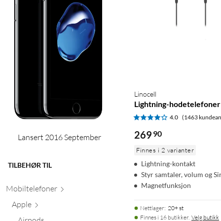
Linocell
Lightning-hodetelefoner
4.0
(1463 kundean
269
90
Lansert 2016 September
Finnes i 2 varianter
Lightning-kontakt
TILBEHØR TIL
Styr samtaler, volum og Sir
Magnetfunksjon
Mobiltele
foner
Apple
Nettlager
:
20+ st
Finnes i 16 butikker.
Velg butikk
Airpods