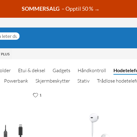
SOMMERSALG
– Opptil 50 % →
 PLUS
older
Etui & deksel
Gadgets
Håndkontroll
Hodetelef
Powerbank
Skjermbeskytter
Stativ
Trådløse hodetelef
1