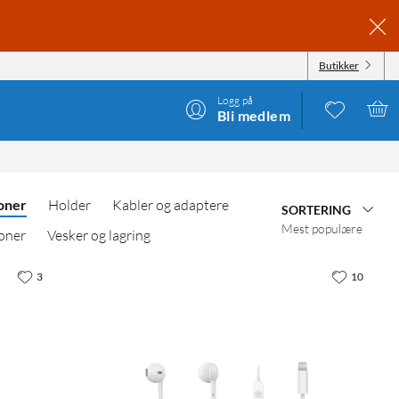
Butikker
Logg på
Bli medlem
oner
Holder
Kabler og adaptere
SORTERING
Mest populære
oner
Vesker og lagring
3
10