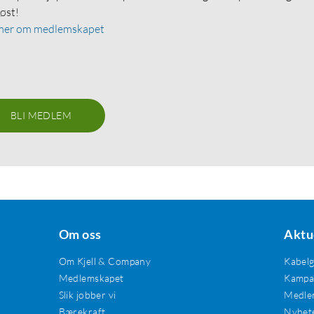
løst!
mer om medlemskapet
BLI MEDLEM
Om oss
Aktu
Om Kjell & Company
Kabel
Medlemskapet
Kampan
Slik jobber vi
Medle
Bærekraft
Nyhet