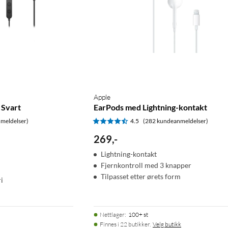
Apple
 Svart
EarPods med Lightning-kontakt
meldelser)
4.5
(282 kundeanmeldelser)
269
,
-
Lightning-kontakt
Fjernkontroll med 3 knapper
Tilpasset etter ørets form
i
Nettlager
:
100+ st
Finnes i 22 butikker.
Velg butikk