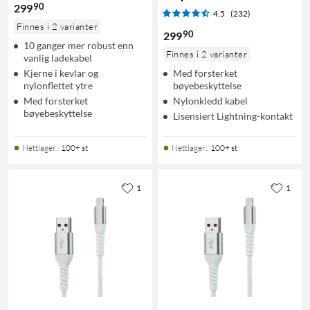
90
299
4.5
(232)
Finnes i 2 varianter
90
299
10 ganger mer robust enn
Finnes i 2 varianter
vanlig ladekabel
Kjerne i kevlar og
Med forsterket
nylonflettet ytre
bøyebeskyttelse
Med forsterket
Nylonkledd kabel
bøyebeskyttelse
Lisensiert Lightning-kontakt
Nettlager
:
100+ st
Nettlager
:
100+ st
1
1