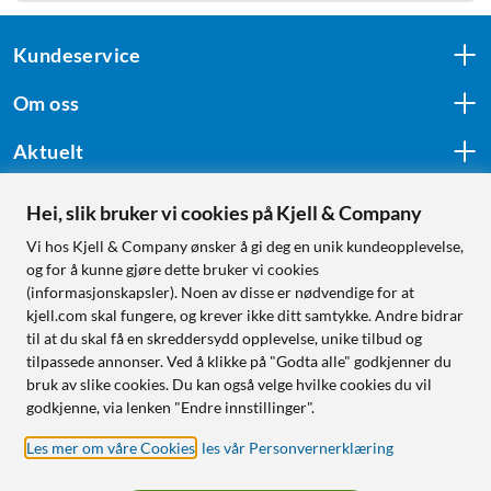
Kundeservice
Om oss
Aktuelt
Hei, slik bruker vi cookies på Kjell & Company
Følg oss
Vi hos Kjell & Company ønsker å gi deg en unik kundeopplevelse,
og for å kunne gjøre dette bruker vi cookies
(informasjonskapsler). Noen av disse er nødvendige for at
kjell.com skal fungere, og krever ikke ditt samtykke. Andre bidrar
Handle fra:
til at du skal få en skreddersydd opplevelse, unike tilbud og
tilpassede annonser. Ved å klikke på "Godta alle" godkjenner du
Sverige
bruk av slike cookies. Du kan også velge hvilke cookies du vil
Norge
godkjenne, via lenken "Endre innstillinger".
Les mer om våre Cookies
,
les vår Personvernerklæring