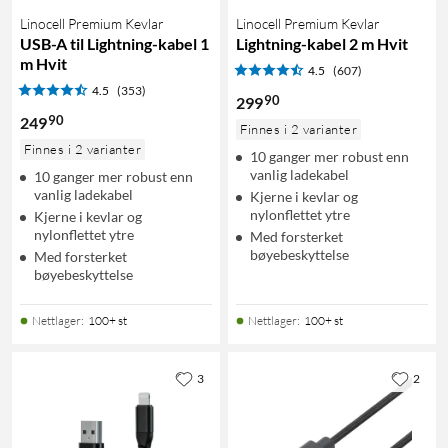
Linocell Premium Kevlar
Linocell Premium Kevlar
USB-A til Lightning-kabel 1
Lightning-kabel 2 m Hvit
m Hvit
4.5
(607)
4.5
(353)
90
299
90
249
Finnes i 2 varianter
Finnes i 2 varianter
10 ganger mer robust enn
vanlig ladekabel
10 ganger mer robust enn
vanlig ladekabel
Kjerne i kevlar og
nylonflettet ytre
Kjerne i kevlar og
nylonflettet ytre
Med forsterket
bøyebeskyttelse
Med forsterket
bøyebeskyttelse
Nettlager
:
100+ st
Nettlager
:
100+ st
3
2