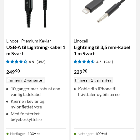
Linocell Premium Kevlar
Linocell
USB-A til Lightning-kabel 1
Lightning til 3,5 mm-kabel
m Svart
1 m Svart
4.5
(353)
4.5
(241)
90
90
249
229
Finnes i 2 varianter
Finnes i 2 varianter
10 ganger mer robust enn
Koble din iPhone til
vanlig ladekabel
høyttaler og bilstereo
Kjerne i kevlar og
nylonflettet ytre
Med forsterket
bøyebeskyttelse
Nettlager
:
100+ st
Nettlager
:
100+ st