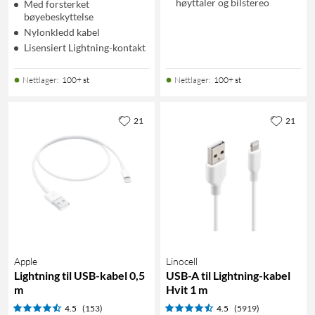
høyttaler og bilstereo
Med forsterket
bøyebeskyttelse
Nylonkledd kabel
Lisensiert Lightning-kontakt
Nettlager
:
100+ st
Nettlager
:
100+ st
21
21
Apple
Linocell
Lightning til USB-kabel 0,5
USB-A til Lightning-kabel
m
Hvit 1 m
4.5
(153)
4.5
(5919)