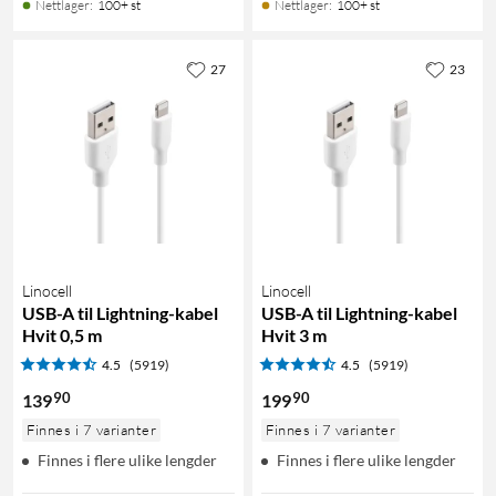
Nettlager
:
100+ st
Nettlager
:
100+ st
27
23
Linocell
Linocell
USB-A til Lightning-kabel
USB-A til Lightning-kabel
Hvit 0,5 m
Hvit 3 m
4.5
(5919)
4.5
(5919)
90
90
139
199
Finnes i 7 varianter
Finnes i 7 varianter
Finnes i flere ulike lengder
Finnes i flere ulike lengder