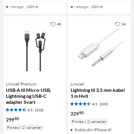
Nettlager
:
100+ st
Nettlager
:
100+ st
48
14
Linocell Premium
Linocell
USB-A til Micro-USB,
Lightning til 3,5 mm-kabel
Lightning og USB-C
1 m Hvit
adapter Svart
4.5
(241)
4.5
(232)
90
229
90
299
Finnes i 2 varianter
Finnes i 2 varianter
Koble din iPhone til