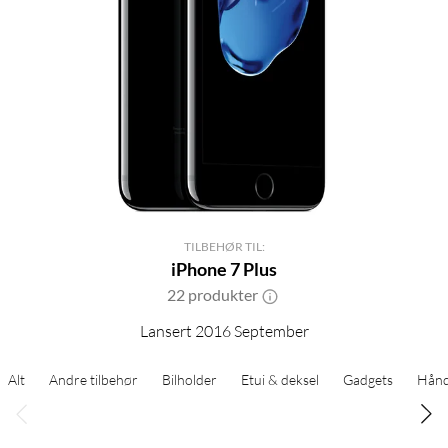
TILBEHØR TIL:
iPhone 7 Plus
22 produkter
Lansert 2016 September
Alt
Andre tilbehør
Bilholder
Etui & deksel
Gadgets
Hånd