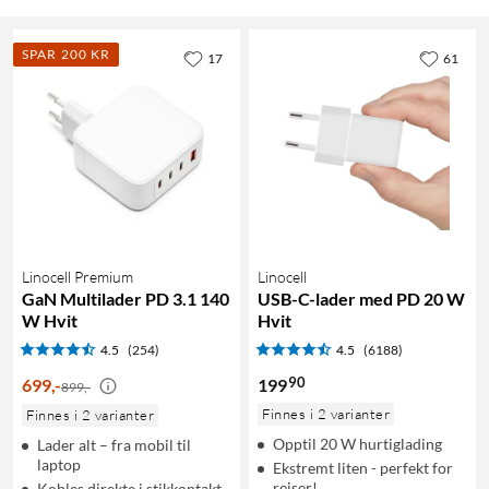
SPAR 200 KR
17
61
Linocell Premium
Linocell
GaN Multilader PD 3.1 140
USB-C-lader med PD 20 W
W Hvit
Hvit
4.5
(254)
4.5
(6188)
90
699
,
-
199
899,-
Finnes i 2 varianter
Finnes i 2 varianter
Opptil 20 W hurtiglading
Lader alt – fra mobil til
laptop
Ekstremt liten - perfekt for
reiser!
Kobles direkte i stikkontakt