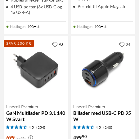
Perfekt til Apple Magsafe
4 USB-porter (3x USB-C og
1x USB-A)
Nettlager
:
100+ st
Nettlager
:
100+ st
SPAR 200 KR
93
24
Linocell Premium
Linocell Premium
GaN Multilader PD 3.1 140
Billader med USB-C PD 95
W Svart
W
4.5
(254)
4.5
(240)
90
699
,
-
499
899,-