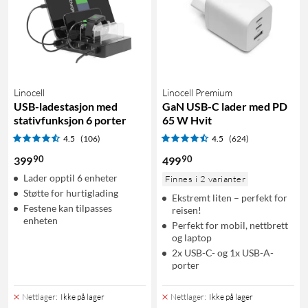
Linocell
Linocell Premium
USB-ladestasjon med
GaN USB-C lader med PD
stativfunksjon 6 porter
65 W Hvit
4.5
(106)
4.5
(624)
90
90
399
499
Lader opptil 6 enheter
Finnes i 2 varianter
Støtte for hurtiglading
Ekstremt liten – perfekt for
Festene kan tilpasses
reisen!
enheten
Perfekt for mobil, nettbrett
og laptop
2x USB-C- og 1x USB-A-
porter
Nettlager
:
Ikke på lager
Nettlager
:
Ikke på lager