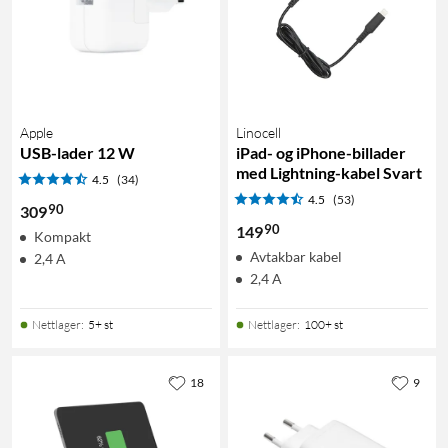
Apple
Linocell
USB-lader 12 W
iPad- og iPhone-billader
med Lightning-kabel Svart
4.5
(34)
4.5
(53)
90
309
90
149
Kompakt
Avtakbar kabel
2,4 A
2,4 A
Nettlager
:
5+ st
Nettlager
:
100+ st
18
9