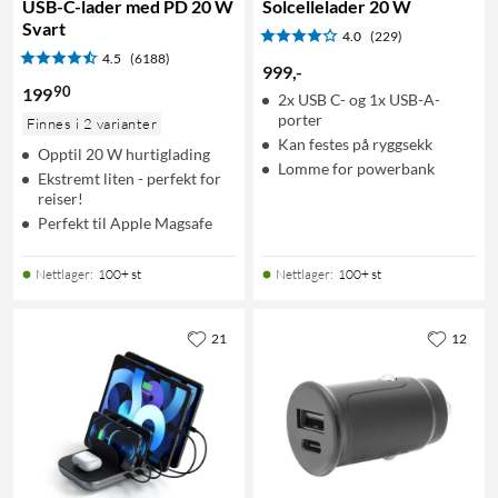
USB-C-lader med PD 20 W
Solcellelader 20 W
Svart
4.0
(229)
4.5
(6188)
999
,
-
90
199
2x USB C- og 1x USB-A-
porter
Finnes i 2 varianter
Kan festes på ryggsekk
Opptil 20 W hurtiglading
Lomme for powerbank
Ekstremt liten - perfekt for
reiser!
Perfekt til Apple Magsafe
Nettlager
:
100+ st
Nettlager
:
100+ st
21
12