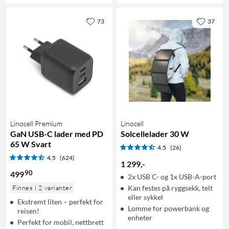
73
37
Linocell Premium
Linocell
GaN USB-C lader med PD
Solcellelader 30 W
65 W Svart
4.5
(26)
4.5
(624)
1 299
,
-
90
499
2x USB C- og 1x USB-A-port
Finnes i 2 varianter
Kan festes på ryggsekk, telt
eller sykkel
Ekstremt liten – perfekt for
Lomme for powerbank og
reisen!
enheter
Perfekt for mobil, nettbrett