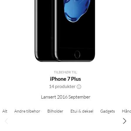
TILBEHØR TIL:
iPhone 7 Plus
14 produkter
Lansert 2016 September
Alt
Andre tilbehør
Bilholder
Etui & deksel
Gadgets
Hånd