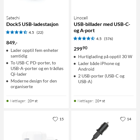
Satechi
Linocell
Dock5 USB-ladestasjon
USB-billader med USB-C-
og A-port
4.5
(22)
4.5
(576)
849
,
-
90
299
Lader opptil fem enheter
samtidig
Hurtiglading på opptil 30 W
To USB-C PD-porter, to
Lader både iPhone og
USB-A-porter og en trådløs
Android
Qi-lader
2 USB-porter (USB-C og
Moderne design for den
USB-A)
organiserte
Nettlager
:
20+ st
Nettlager
:
20+ st
15
14