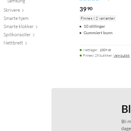
Samsung
39
90
Skr
ivere
Smarte hjem
Finnes i 2 varianter
Smarte kl
okker
10 stillinger
Gummiert bunn
Spillkons
oller
Nett
brett
Nettlager
:
100+ st
Finnes i 28 butikker.
Velg butikk
B
Bli 
dage