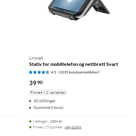
Linocell
Stativ for mobiltelefon og nettbrett Svart
4.5
(1035 kundeanmeldelser)
39
90
Finnes i 2 varianter
10 stillinger
Gummiert bunn
Nettlager
:
100+ st
Finnes i 29 butikker.
Velg butikk