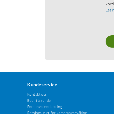
kort
Les 
Kundeservice
Kontakt oss
Bedriftskunde
Personvernerklæring
Retningslinjer for kameraovervåking