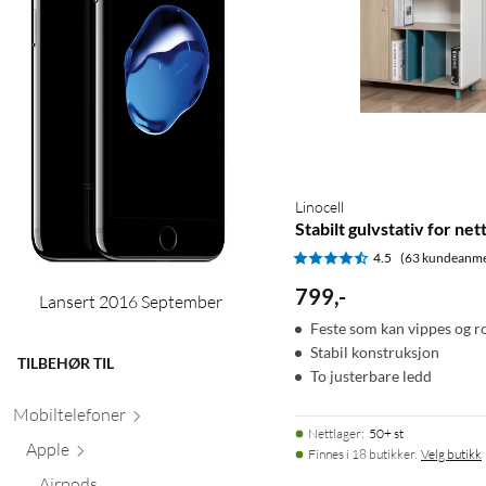
Linocell
Stabilt gulvstativ for ne
4.5
(63 kundeanme
799
,
-
Lansert 2016 September
Feste som kan vippes og r
Stabil konstruksjon
TILBEHØR TIL
To justerbare ledd
Mobiltele
foner
Nettlager
:
50+ st
Apple
Finnes i 18 butikker.
Velg butikk
Airpods