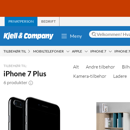
PRIVATPERSON
BEDRIFT
Meny
TILBEHØR TIL
MOBILTELEFONER
APPLE
IPHONE 7
IPHONE 7
TILBEHØR TIL:
Alt
Andre tilbehør
Bilh
iPhone 7 Plus
Kamera-tilbehør
Ladere
6 produkter