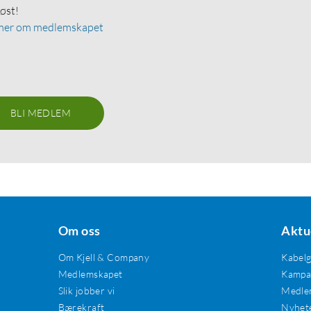
løst!
mer om medlemskapet
BLI MEDLEM
Om oss
Aktu
Om Kjell & Company
Kabel
Medlemskapet
Kampan
Slik jobber vi
Medle
Bærekraft
Nyhet