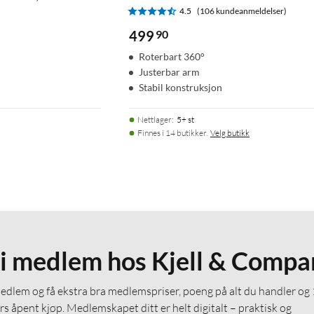
4.5
(106 kundeanmeldelser)
499
90
Roterbart 360°
Justerbar arm
Stabil konstruksjon
Nettlager
:
5+ st
Finnes i 14 butikker.
Velg butikk
li medlem hos Kjell & Compa
medlem og få ekstra bra medlemspriser, poeng på alt du handler og
rs åpent kjøp. Medlemskapet ditt er helt digitalt – praktisk og