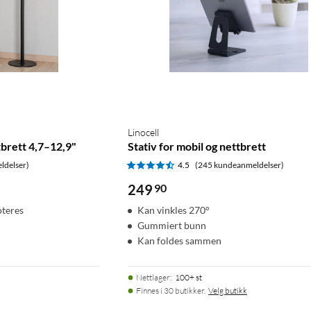
Linocell
ttbrett 4,7–12,9"
Stativ for mobil og nettbrett
ldelser)
4.5
(245 kundeanmeldelser)
249
90
oteres
Kan vinkles 270°
Gummiert bunn
Kan foldes sammen
Nettlager
:
100+ st
Finnes i 30 butikker.
Velg butikk