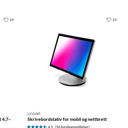
24
23
Linocell
t 4,7–
Skrivebordstativ for mobil og nettbrett
4.5
(96 kundeanmeldelser)