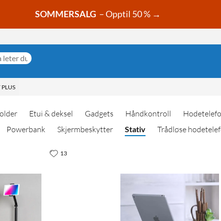
SOMMERSALG
– Opptil 50 % →
 PLUS
older
Etui & deksel
Gadgets
Håndkontroll
Hodetelef
Powerbank
Skjermbeskytter
Stativ
Trådløse hodetele
13