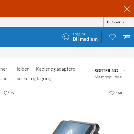
Butikker
Logg på
Bli medlem
oner
Holder
Kabler og adaptere
SORTERING
Mest populære
foner
Vesker og lagring
79
160