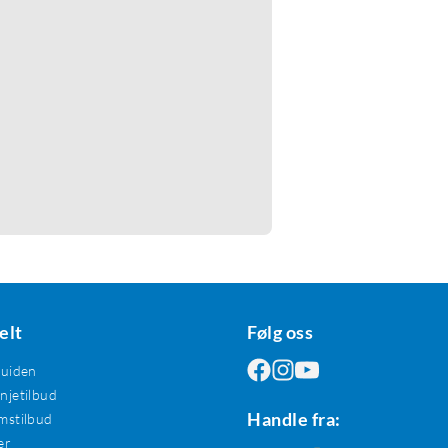
elt
Følg oss
guiden
jetilbud
Handle fra:
mstilbud
er