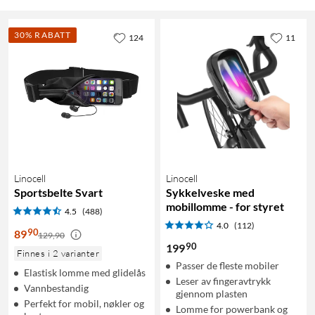
30% RABATT
124
11
Linocell
Linocell
Sportsbelte Svart
Sykkelveske med
mobillomme - for styret
4.5
(488)
4.0
(112)
90
89
129,90
90
199
Finnes i 2 varianter
Passer de fleste mobiler
Elastisk lomme med glidelås
Leser av fingeravtrykk
Vannbestandig
gjennom plasten
Perfekt for mobil, nøkler og
Lomme for powerbank og