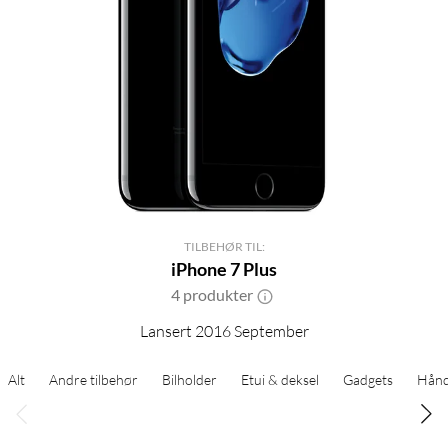
TILBEHØR TIL:
iPhone 7 Plus
4 produkter
Lansert 2016 September
Alt
Andre tilbehør
Bilholder
Etui & deksel
Gadgets
Hånd