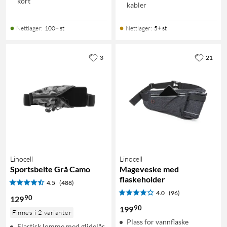
kort
kabler
Nettlager
:
100+ st
Nettlager
:
5+ st
3
21
Linocell
Linocell
Sportsbelte Grå Camo
Mageveske med
flaskeholder
4.5
(488)
4.0
(96)
90
129
90
199
Finnes i 2 varianter
Plass for vannflaske
Elastisk lomme med glidelås