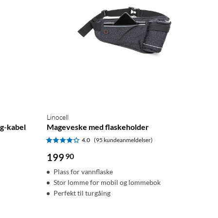
Linocell
ng-kabel
Mageveske med flaskeholder
4.0
(95 kundeanmeldelser)
199
90
Plass for vannflaske
Stor lomme for mobil og lommebok
Perfekt til turgåing