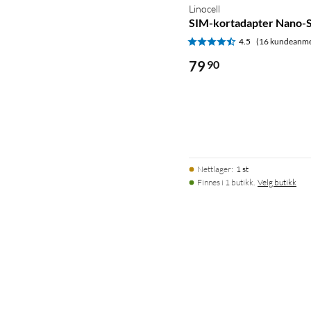
Linocell
SIM-kortadapter Nano-S
4.5
(16 kundeanme
79
90
Nettlager
:
1 st
Finnes i 1 butikk.
Velg butikk