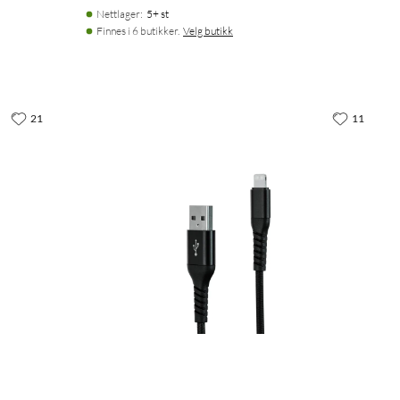
Nettlager
:
5+ st
Finnes i 6 butikker.
Velg butikk
21
11