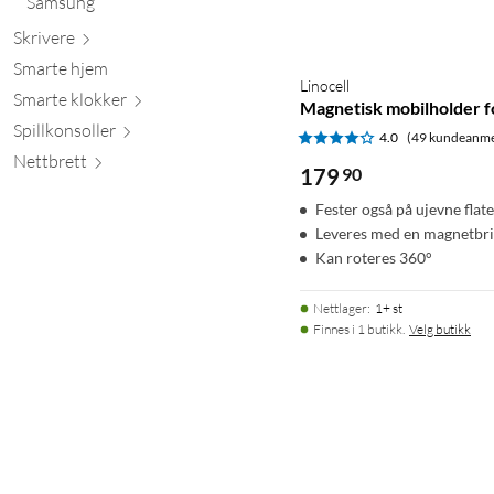
Samsung
Skr
ivere
Smarte hjem
Linocell
Smarte kl
okker
Magnetisk mobilholder fo
Spillkons
oller
4.0
(49 kundeanme
Nett
brett
179
90
Fester også på ujevne flate
Leveres med en magnetbr
Kan roteres 360°
Nettlager
:
1+ st
Finnes i 1 butikk.
Velg butikk