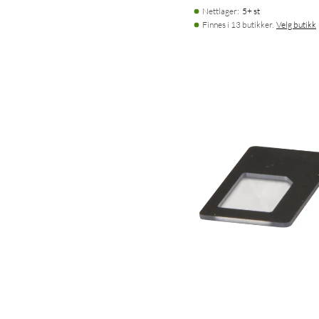
Nettlager
:
5+ st
Finnes i 13 butikker.
Velg butikk