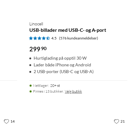
Linocell
USB-billader med USB-C- og A-port
4.5
(576 kundeanmeldelser)
299
90
Hurtiglading på opptil 30 W
Lader både iPhone og Android
2 USB-porter (USB-C og USB-A)
Nettlager
:
20+ st
Finnes i 13 butikker.
Velg butikk
14
21