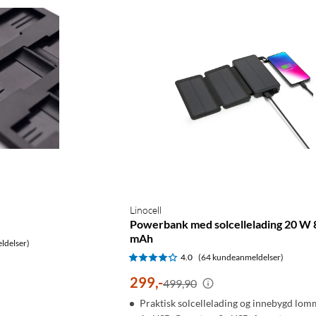
Linocell
Powerbank med solcellelading 20 W
mAh
ldelser)
4.0
(64 kundeanmeldelser)
299
,
-
499,90
Praktisk solcellelading og innebygd lom