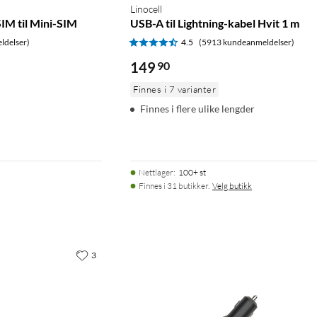
Linocell
IM til Mini-SIM
USB-A til Lightning-kabel Hvit 1 m
ldelser)
4.5
(5913 kundeanmeldelser)
149
90
Finnes i 7 varianter
Finnes i flere ulike lengder
Nettlager
:
100+ st
Finnes i 31 butikker.
Velg butikk
3