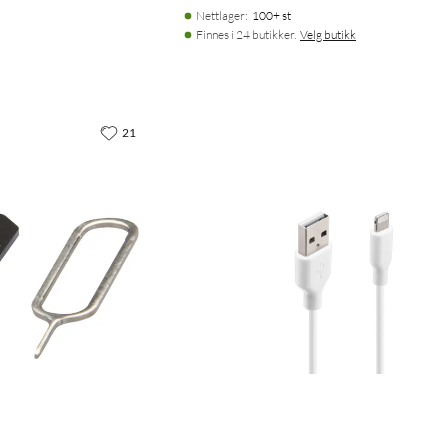
Nettlager
:
100+ st
Finnes i 24 butikker.
Velg butikk
21