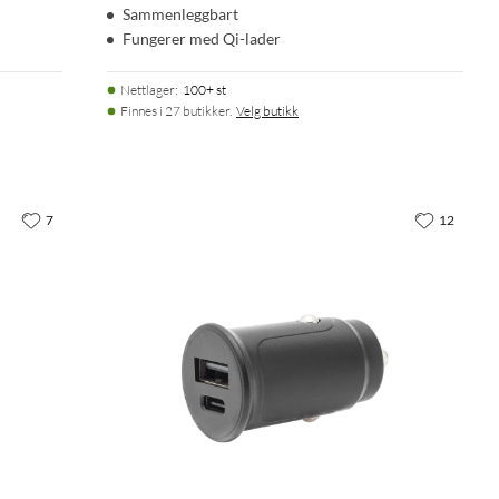
Sammenleggbart
Fungerer med Qi-lader
Nettlager
:
100+ st
Finnes i 27 butikker.
Velg butikk
7
12