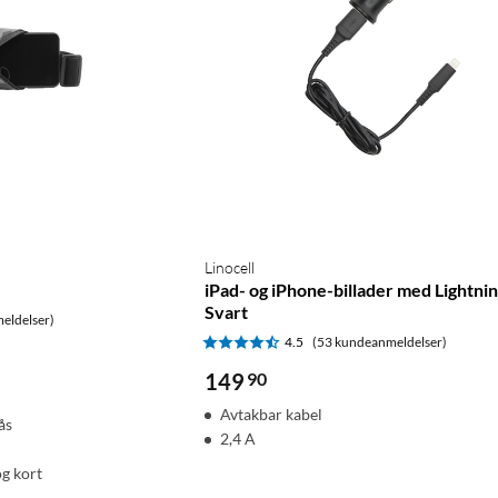
Linocell
iPad- og iPhone-billader med Lightni
Svart
eldelser)
4.5
(53 kundeanmeldelser)
149
90
Avtakbar kabel
ås
2,4 A
og kort