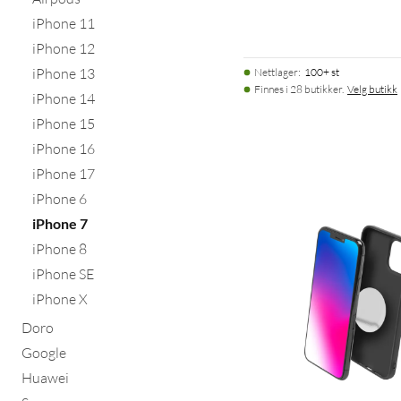
iPhone 11
iPhone 12
iPhone 13
Nettlager
:
100+ st
Finnes i 28 butikker.
Velg butikk
iPhone 14
iPhone 15
iPhone 16
iPhone 17
iPhone 6
iPhone 7
iPhone 8
iPhone SE
iPhone X
Doro
Google
Huawei