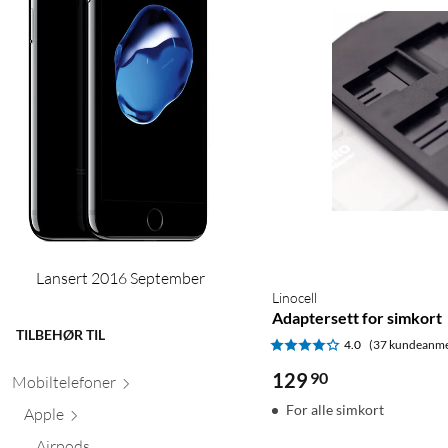
Lansert 2016 September
Linocell
Adaptersett for simkort
TILBEHØR TIL
4.0
(37 kundeanme
129
90
Mobiltele
foner
For alle simkort
Apple
Airpods