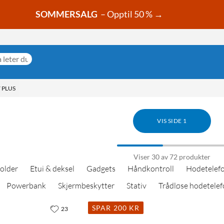
SOMMERSALG
– Opptil 50 % →
 PLUS
VIS SIDE 1
Viser 30 av 72 produkter
holder
Etui & deksel
Gadgets
Håndkontroll
Hodetelef
Powerbank
Skjermbeskytter
Stativ
Trådløse hodetelef
SPAR 200 KR
23