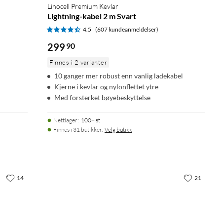
Linocell Premium Kevlar
Lightning-kabel 2 m Svart
4.5
(607 kundeanmeldelser)
299
90
Finnes i 2 varianter
10 ganger mer robust enn vanlig ladekabel
Kjerne i kevlar og nylonflettet ytre
Med forsterket bøyebeskyttelse
Nettlager
:
100+ st
Finnes i 31 butikker.
Velg butikk
14
21