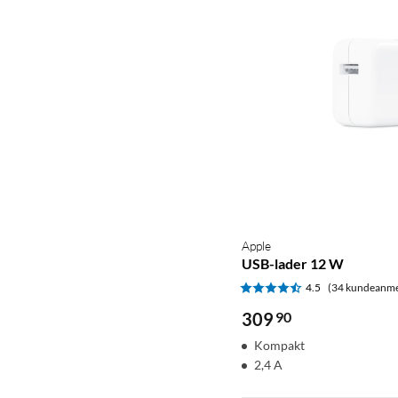
Apple
USB-lader 12 W
4.5
(34 kundeanme
309
90
Kompakt
2,4 A