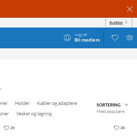
Butikker
Logg på
Bli medlem
oner
Holder
Kabler og adaptere
SORTERING
Mest populære
oner
Vesker og lagring
20
20