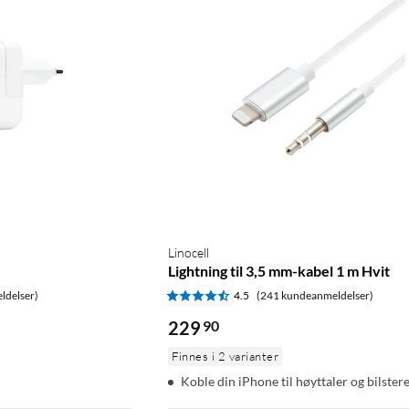
Linocell
Lightning til 3,5 mm-kabel 1 m Hvit
ldelser)
4.5
(241 kundeanmeldelser)
229
90
Finnes i 2 varianter
Koble din iPhone til høyttaler og bilster