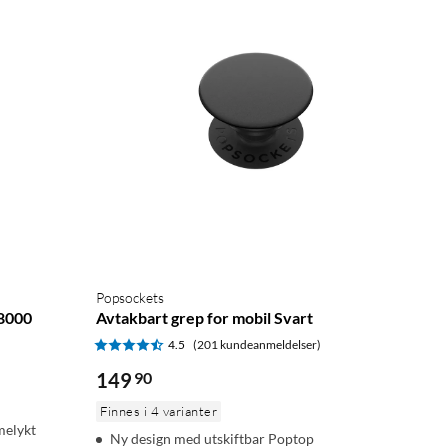
Popsockets
 8000
Avtakbart grep for mobil Svart
4.5
(201 kundeanmeldelser)
149
90
Finnes i 4 varianter
melykt
Ny design med utskiftbar Poptop