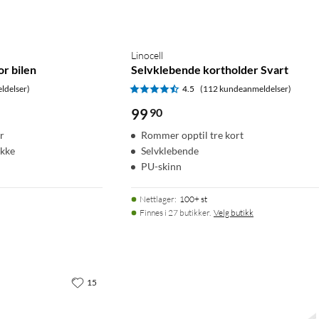
Linocell
r bilen
Selvklebende kortholder Svart
ldelser)
4.5
(112 kundeanmeldelser)
99
90
r
Rommer opptil tre kort
ikke
Selvklebende
PU-skinn
Nettlager
:
100+ st
Finnes i 27 butikker.
Velg butikk
15