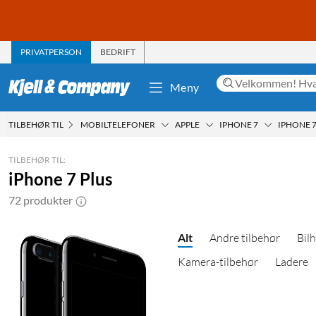
PRIVATPERSON
BEDRIFT
Meny
TILBEHØR TIL
MOBILTELEFONER
APPLE
IPHONE 7
IPHONE 7
TILBEHØR TIL:
iPhone 7 Plus
72 produkter
Alt
Andre tilbehør
Bil
Kamera-tilbehør
Ladere