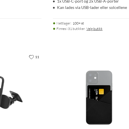
1x USB-C-port og 2x USB-A-porter
Kan lades via USB-lader eller solcellene
Nettlager
:
100+ st
Finnes i 31 butikker.
Velg butikk
11