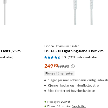
Linocell Premium Kevlar
l Hvit 0,25 m
USB-C- til Lightning-kabel Hvit 2 m
meldelser)
4.5
(372 kundeanmeldelser)
249
90
399,90
Finnes i 6 varianter
10 ganger mer robust enn vanlig ladekab
Kjerne i kevlar og nylonflettet ytre
Med forsterket bøyebeskyttelse
Nettlager
:
100+ st
Finnes i 31 butikker.
Velg butikk