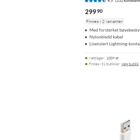
4.5
(232 kundeanm
299
90
Finnes i 2 varianter
Med forsterket bøyebesky
Nylonkledd kabel
Lisensiert Lightning-konta
Nettlager
:
100+ st
Finnes i 31 butikker.
Velg butikk