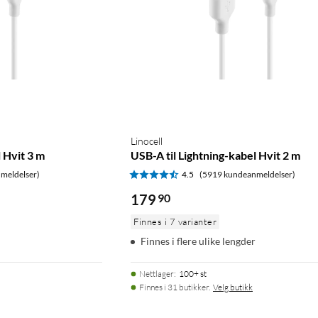
Linocell
 Hvit 3 m
USB-A til Lightning-kabel Hvit 2 m
meldelser)
4.5
(5919 kundeanmeldelser)
179
90
Finnes i 7 varianter
Finnes i flere ulike lengder
Nettlager
:
100+ st
Finnes i 31 butikker.
Velg butikk