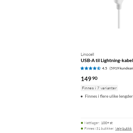
Linocell
USB-A til Lightning-kabel
4.5
(5919 kundean
149
90
Finnes i 7 varianter
Finnes i flere ulike lengder
Nettlager
:
100+ st
Finnes i 31 butikker.
Velg butikk