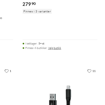
279
90
Finnes i 3 varianter
eo
Nettlager
:
5+ st
Finnes i 6 butikker.
Velg butikk
1
11