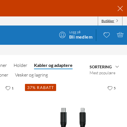
Butikker
Logg på
Bli medlem
oner
Holder
Kabler og adaptere
SORTERING
Mest populære
oner
Vesker og lagring
37% RABATT
1
5