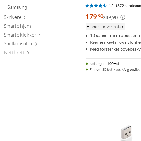
4.5
(372 kundeanm
Samsung
179
90
Skr
ivere
249,90
Smarte hjem
Finnes i 6 varianter
Smarte kl
okker
10 ganger mer robust enn 
Kjerne i kevlar og nylonfle
Spillkons
oller
Med forsterket bøyebesky
Nett
brett
Nettlager
:
100+ st
Finnes i 30 butikker.
Velg butikk