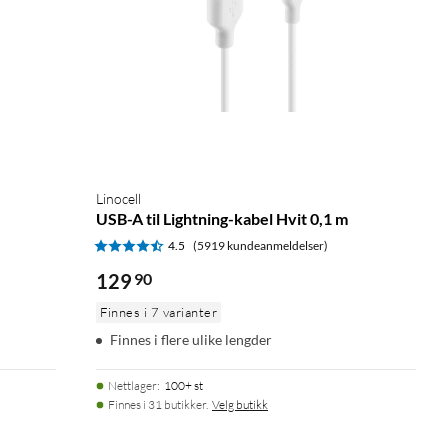
Linocell
USB-A til Lightning-kabel Hvit 0,1 m
4.5
(5919 kundeanmeldelser)
129
90
Finnes i 7 varianter
Finnes i flere ulike lengder
Nettlager
:
100+ st
Finnes i 31 butikker.
Velg butikk