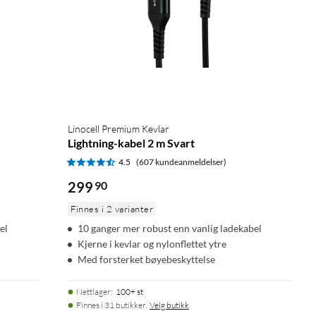
Linocell Premium Kevlar
Lightning-kabel 2 m Svart
4.5
(607 kundeanmeldelser)
299
90
Finnes i 2 varianter
el
10 ganger mer robust enn vanlig ladekabel
Kjerne i kevlar og nylonflettet ytre
Med forsterket bøyebeskyttelse
Nettlager
:
100+ st
Finnes i 31 butikker.
Velg butikk