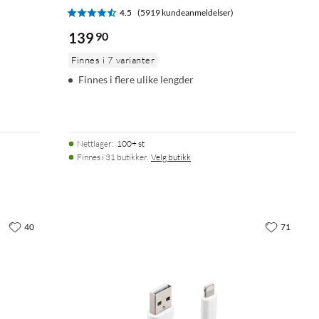
4.5
(5919 kundeanmeldelser)
139
90
Finnes i 7 varianter
Finnes i flere ulike lengder
Nettlager
:
100+ st
Finnes i 31 butikker.
Velg butikk
40
71