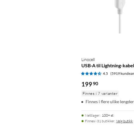
Linocell
USB-A til Lightning-kabel
4.5
(5919 kundean
199
90
Finnes i 7 varianter
Finnes i flere ulike lengder
Nettlager
:
100+ st
Finnes i 31 butikker.
Velg butikk