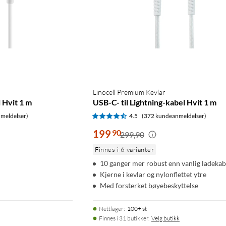
Linocell Premium Kevlar
 Hvit 1 m
USB-C- til Lightning-kabel Hvit 1 m
meldelser)
4.5
(372 kundeanmeldelser)
199
90
299,90
Finnes i 6 varianter
10 ganger mer robust enn vanlig ladekab
Kjerne i kevlar og nylonflettet ytre
Med forsterket bøyebeskyttelse
Nettlager
:
100+ st
Finnes i 31 butikker.
Velg butikk