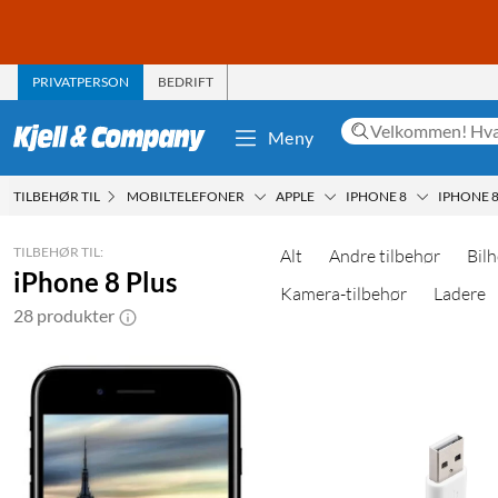
PRIVATPERSON
BEDRIFT
Meny
TILBEHØR TIL
MOBILTELEFONER
APPLE
IPHONE 8
IPHONE 8
TILBEHØR TIL:
Alt
Andre tilbehør
Bilh
iPhone 8 Plus
Kamera-tilbehør
Ladere
28 produkter