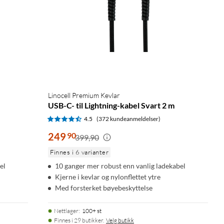
Linocell Premium Kevlar
USB-C- til Lightning-kabel Svart 2 m
4.5
(372 kundeanmeldelser)
249
90
399,90
Finnes i 6 varianter
el
10 ganger mer robust enn vanlig ladekabel
Kjerne i kevlar og nylonflettet ytre
Med forsterket bøyebeskyttelse
Nettlager
:
100+ st
Finnes i 29 butikker.
Velg butikk