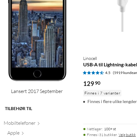
Linocell
USB-A til Lightning-kabe
4.5
(5919 kundean
129
90
Lansert 2017 September
Finnes i 7 varianter
Finnes i flere ulike lengder
TILBEHØR TIL
Mobiltele
foner
Nettlager
:
100+ st
Apple
Finnes i 31 butikker.
Velg butikk