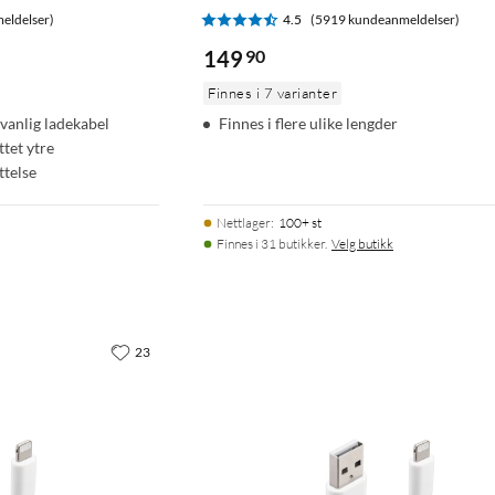
eldelser)
4.5
(5919 kundeanmeldelser)
149
90
Finnes i 7 varianter
vanlig ladekabel
Finnes i flere ulike lengder
ttet ytre
ttelse
Nettlager
:
100+ st
Finnes i 31 butikker.
Velg butikk
23