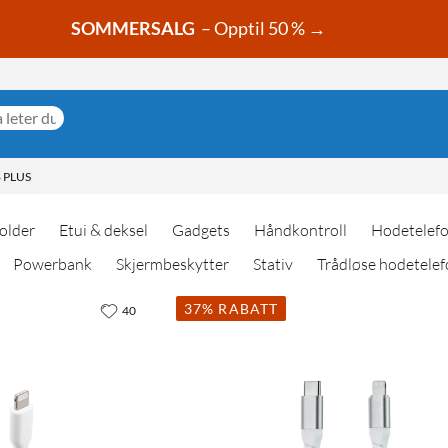
SOMMERSALG
– Opptil 50 % →
 PLUS
older
Etui & deksel
Gadgets
Håndkontroll
Hodetelef
Powerbank
Skjermbeskytter
Stativ
Trådløse hodetelef
37% RABATT
40