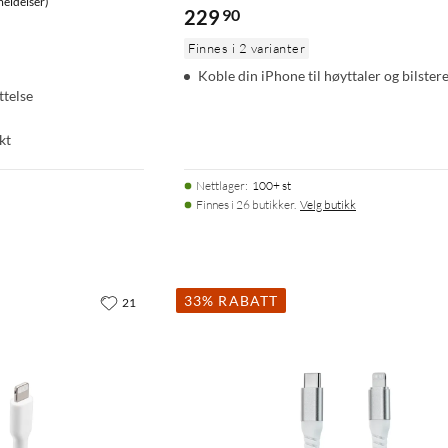
eldelser)
229
90
Finnes i 2 varianter
Koble din iPhone til høyttaler og bilster
ttelse
kt
Nettlager
:
100+ st
Finnes i 26 butikker.
Velg butikk
33% RABATT
21