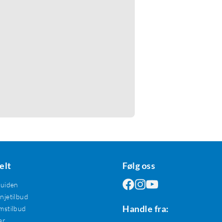
elt
Følg oss
guiden
jetilbud
Handle fra:
mstilbud
er