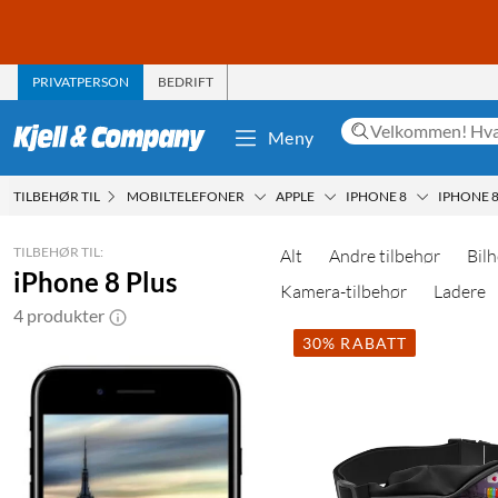
PRIVATPERSON
BEDRIFT
Meny
TILBEHØR TIL
MOBILTELEFONER
APPLE
IPHONE 8
IPHONE 8
TILBEHØR TIL:
Alt
Andre tilbehør
Bilh
iPhone 8 Plus
Kamera-tilbehør
Ladere
4 produkter
30% RABATT