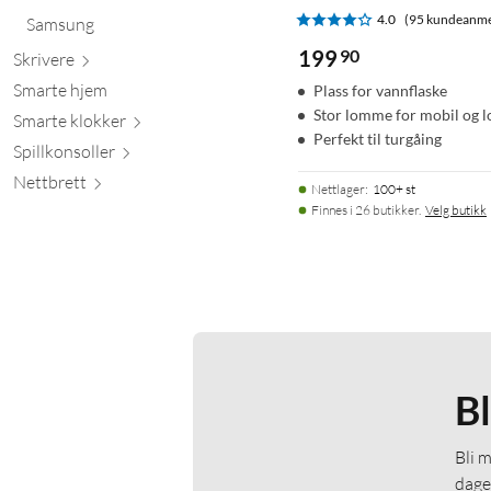
4.0
(95 kundeanme
Samsung
199
90
Skr
ivere
Smarte hjem
Plass for vannflaske
Stor lomme for mobil og
Smarte kl
okker
Perfekt til turgåing
Spillkons
oller
Nett
brett
Nettlager
:
100+ st
Finnes i 26 butikker.
Velg butikk
B
Bli 
dage