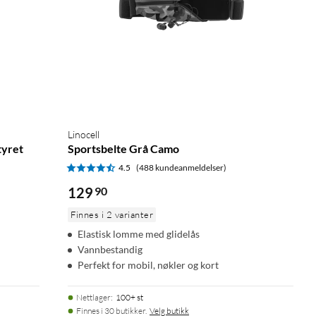
Linocell
tyret
Sportsbelte Grå Camo
4.5
(488 kundeanmeldelser)
129
90
Finnes i 2 varianter
Elastisk lomme med glidelås
Vannbestandig
Perfekt for mobil, nøkler og kort
Nettlager
:
100+ st
Finnes i 30 butikker.
Velg butikk