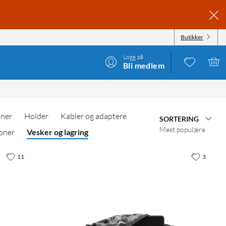
Butikker
Logg på
Bli medlem
oner
Holder
Kabler og adaptere
SORTERING
Mest populære
oner
Vesker og lagring
11
3