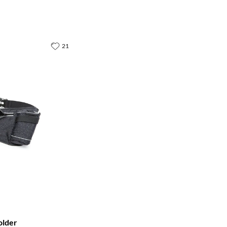
21
older