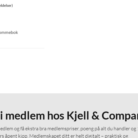
ldelser)
 lommebok
li medlem hos Kjell & Compa
medlem og få ekstra bra medlemspriser, poeng på alt du handler og
rs åpent kjøp. Medlemskapet ditt er helt digitalt – praktisk og