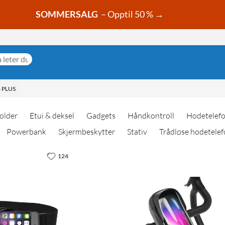
SOMMERSALG
– Opptil 50 % →
 PLUS
older
Etui & deksel
Gadgets
Håndkontroll
Hodetelef
Powerbank
Skjermbeskytter
Stativ
Trådløse hodetelef
124