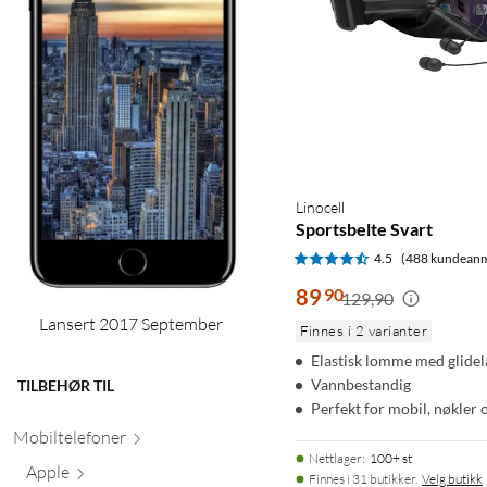
Linocell
Sportsbelte Svart
4.5
(488 kundeanm
89
90
129,90
Lansert 2017 September
Finnes i 2 varianter
Elastisk lomme med glidel
Vannbestandig
TILBEHØR TIL
Perfekt for mobil, nøkler 
Mobiltele
foner
Nettlager
:
100+ st
Apple
Finnes i 31 butikker.
Velg butikk