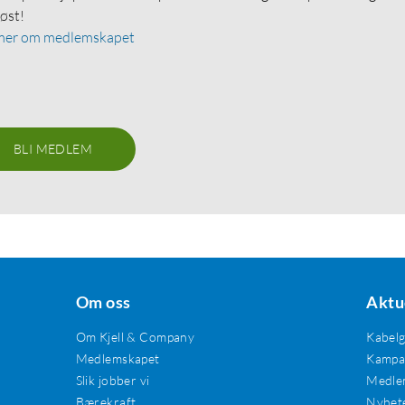
løst!
mer om medlemskapet
BLI MEDLEM
Om oss
Aktu
Om Kjell & Company
Kabel
Medlemskapet
Kampan
Slik jobber vi
Medle
Bærekraft
Nyhet