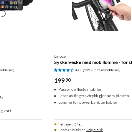
Linocell
Sykkelveske med mobillomme - for s
eldelser)
4.0
(112 kundeanmeldelser)
199
90
Passer de fleste mobiler
Leser av fingeravtrykk gjennom plasten
ås
Lomme for powerbank og kabler
og kort
Nettlager
:
5+ st
Finnes i 6 butikker.
Velg butikk