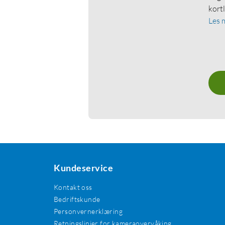
kort
Les 
Kundeservice
Kontakt oss
Bedriftskunde
Personvernerklæring
Retningslinjer for kameraovervåking