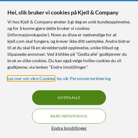
Hei, slik bruker vi cookies på Kjell & Company
Følg oss
Vi hos Kjell & Company ønsker å gi deg en unik kundeopplevelse,
og for å kunne gjøre dette bruker vi cookies
(informasjonskapsler). Noen av disse er nødvendige for at
kjell.com skal fungere, og krever ikke ditt samtykke. Andre bidrar
Handle fra:
til at du skal få en skreddersydd opplevelse, unike tilbud og
tilpassede annonser. Ved å klikke på "Godta alle" godkjenner du
Sverige
bruk av slike cookies. Du kan også velge hvilke cookies du vil
Norge
godkjenne, via lenken "Endre innstillinger".
Les mer om våre Cookies
,
les vår Personvernerklæring
GODTA ALLE
BARE NØDVENDIGE
RÅD OG TILBEHØR TIL
HJEMMEELEKTRONIKK
Filtre
Endre Innstillinger
© Copyright
2026
Kjell & Company