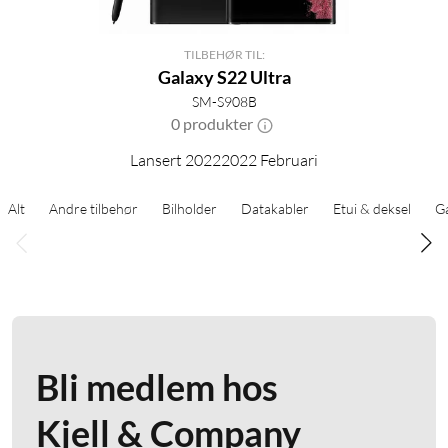
TILBEHØR TIL:
Galaxy S22 Ultra
SM-S908B
0 produkter
Lansert 20222022 Februari
Alt
Andre tilbehør
Bilholder
Datakabler
Etui & deksel
G
Bli medlem hos
Kjell & Company