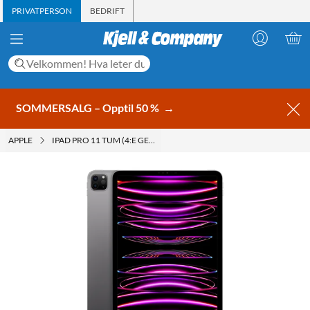
PRIVATPERSON
BEDRIFT
SOMMERSALG – Opptil 50 %
→
APPLE
IPAD PRO 11 TUM (4:E GEN.)