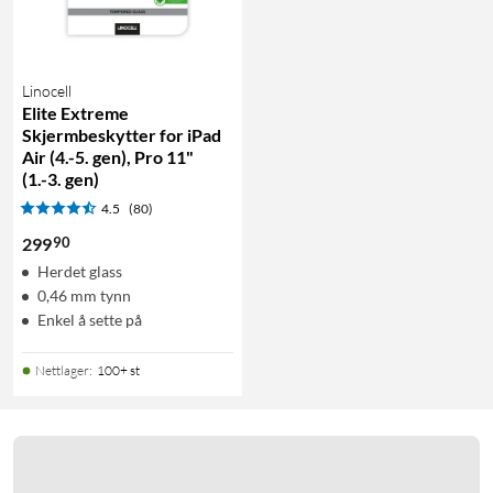
Linocell
Elite Extreme
Skjermbeskytter for iPad
Air (4.-5. gen), Pro 11"
(1.-3. gen)
4.5
(80)
90
299
Herdet glass
0,46 mm tynn
Enkel å sette på
Nettlager
:
100+ st