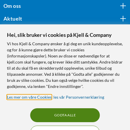
Om oss
Aktuelt
Hei, slik bruker vi cookies på Kjell & Company
Følg oss
Vi hos Kjell & Company ønsker å gi deg en unik kundeopplevelse,
og for å kunne gjøre dette bruker vi cookies
(informasjonskapsler). Noen av disse er nødvendige for at
kjell.com skal fungere, og krever ikke ditt samtykke. Andre bidrar
Handle fra:
til at du skal få en skreddersydd opplevelse, unike tilbud og
tilpassede annonser. Ved å klikke på "Godta alle" godkjenner du
Sverige
bruk av slike cookies. Du kan også velge hvilke cookies du vil
Norge
godkjenne, via lenken "Endre innstillinger".
Les mer om våre Cookies
,
les vår Personvernerklæring
GODTA ALLE