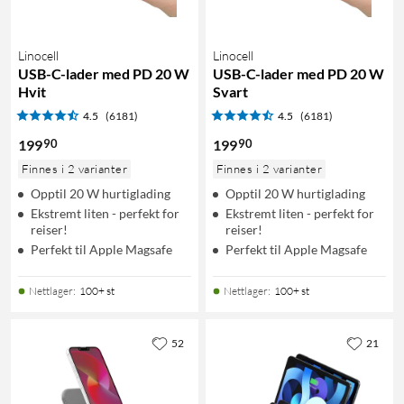
Linocell
Linocell
USB-C-lader med PD 20 W
USB-C-lader med PD 20 W
Hvit
Svart
4.5
(6181)
4.5
(6181)
90
90
199
199
Finnes i 2 varianter
Finnes i 2 varianter
Opptil 20 W hurtiglading
Opptil 20 W hurtiglading
Ekstremt liten - perfekt for
Ekstremt liten - perfekt for
reiser!
reiser!
Perfekt til Apple Magsafe
Perfekt til Apple Magsafe
Nettlager
:
100+ st
Nettlager
:
100+ st
52
21