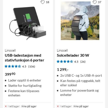
18
37
Linocell
Linocell
USB-ladestasjon med
Solcellelader 30 W
stativfunksjon 6 porter
4.5
(26)
4.5
(106)
1 299
,
-
90
399
2x USB C- og 1x USB-A-port
Lader opptil 6 enheter
Kan festes på ryggsekk, telt
eller sykkel
Støtte for hurtiglading
Lomme for powerbank og
Festene kan tilpasses
enheter
enheten
Nettlager
:
Ikke på lager
Nettlager
:
Ikke på lager