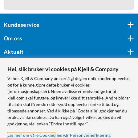
Kundeservice
Om oss
Aktuelt
Hei, slik bruker vi cookies på Kjell & Company
Følg oss
Vi hos Kjell & Company ønsker å gi deg en unik kundeopplevelse,
og for å kunne gjøre dette bruker vi cookies
(informasjonskapsler). Noen av disse er nødvendige for at
kjell.com skal fungere, og krever ikke ditt samtykke. Andre bidrar
Handle fra:
til at du skal få en skreddersydd opplevelse, unike tilbud og
tilpassede annonser. Ved å klikke på "Godta alle" godkjenner du
Sverige
bruk av slike cookies. Du kan også velge hvilke cookies du vil
Norge
godkjenne, via lenken "Endre innstillinger".
Les mer om våre Cookies
,
les vår Personvernerklæring