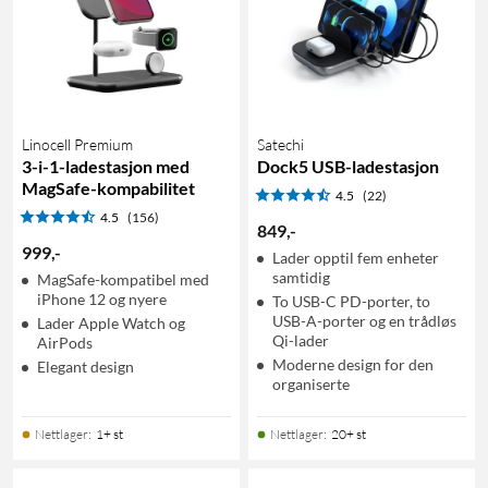
Linocell Premium
Satechi
3-i-1-ladestasjon med
Dock5 USB-ladestasjon
MagSafe-kompabilitet
4.5
(22)
4.5
(156)
849
,
-
999
,
-
Lader opptil fem enheter
samtidig
MagSafe-kompatibel med
iPhone 12 og nyere
To USB-C PD-porter, to
USB-A-porter og en trådløs
Lader Apple Watch og
Qi-lader
AirPods
Moderne design for den
Elegant design
organiserte
Nettlager
:
1+ st
Nettlager
:
20+ st