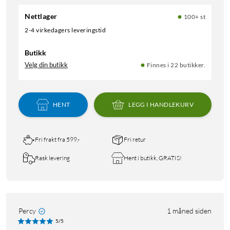
Nettlager
100+ st
2-4 virkedagers leveringstid
Butikk
Velg din butikk
Finnes i 22 butikker.
HENT
LEGG I HANDLEKURV
Fri frakt fra 599,-
Fri retur
Rask levering
Hent i butikk, GRATIS!
Percy
1 måned siden
5/5