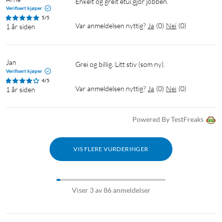
Enkelt og greit etui,gjør jobben.
Verifisert kjøper
5/5
Var anmeldelsen nyttig?
Ja
(
0
)
Nei
(
0
)
1 år siden
Jan
Grei og billig. Litt stiv (som ny).
Verifisert kjøper
4/5
Var anmeldelsen nyttig?
Ja
(
0
)
Nei
(
0
)
1 år siden
Powered By TestFreaks
VIS FLERE VURDERINGER
Viser 3 av 86 anmeldelser