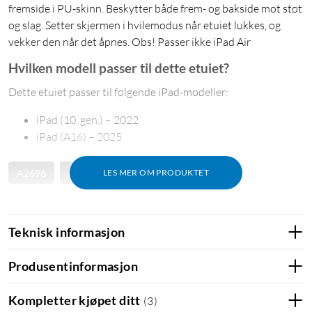
fremside i PU-skinn. Beskytter både frem- og bakside mot støt
og slag. Setter skjermen i hvilemodus når etuiet lukkes, og
vekker den når det åpnes. Obs! Passer ikke iPad Air
Hvilken modell passer til dette etuiet?
Dette etuiet passer til følgende iPad-modeller:
iPad (10. gen.) – 2022
iPad (A16) – 2025
A2696
A2757
LES MER OM PRODUKTET
Teknisk informasjon
Produsentinformasjon
Kompletter kjøpet ditt
(
3
)