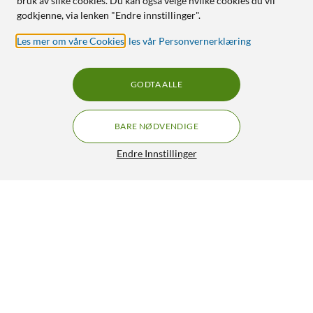
bruk av slike cookies. Du kan også velge hvilke cookies du vil
godkjenne, via lenken "Endre innstillinger".
Les mer om våre Cookies
,
les vår Personvernerklæring
GODTA ALLE
BARE NØDVENDIGE
Endre Innstillinger
Linocell Trifold Etui for iPad (10. gen) og iPad (A16)
249,90
4.5/5
HENT
LEGG I HANDLEKURV