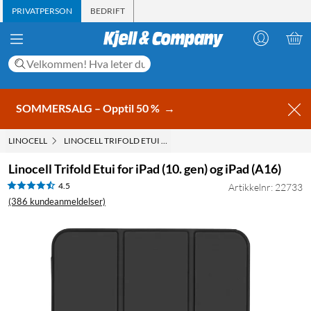
PRIVATPERSON
BEDRIFT
SOMMERSALG – Opptil 50 %
→
LINOCELL
LINOCELL TRIFOLD ETUI FOR IPAD (10. GEN) OG IPAD (A16)
Linocell Trifold Etui for iPad (10. gen) og iPad (A16)
4.5
Artikkelnr: 22733
(386 kundeanmeldelser)