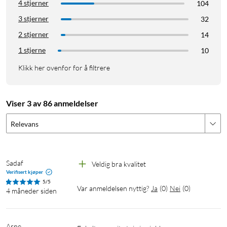
4 stjerner
104
3 stjerner
32
2 stjerner
14
1 stjerne
10
Klikk her ovenfor for å filtrere
Viser 3 av 86 anmeldelser
Relevans
Sadaf
Veldig bra kvalitet 
Verifisert kjøper
5/5
Var anmeldelsen nyttig?
Ja
(
0
)
Nei
(
0
)
4 måneder siden
Arne