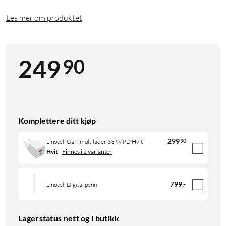
Les mer om produktet
90
249
Komplettere ditt kjøp
299
90
Linocell GaN multilader 33 W PD Hvit
Hvit
Finnes i 2 varianter
799
,
-
Linocell Digital penn
Lagerstatus nett og i butikk