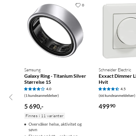
0
1 × Strømbase med 5 A-relé
1 × Hurtigstartguide
Samsung
Schneider Electric
Galaxy Ring - Titanium Silver
Exxact Dimmer L
Størrelse 15
Hvit
4.0
4.5
(1 kundeanmeldelser)
(66 kundeanmeldelser)
5 690
,
-
499
90
Finnes i 11 varianter
Overvåker helse, aktivitet og
søvn