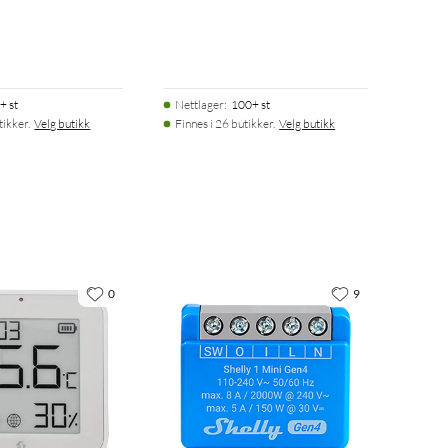
+ st
Nettlager
:
100+ st
tikker.
Velg butikk
Finnes i 26 butikker.
Velg butikk
0
9