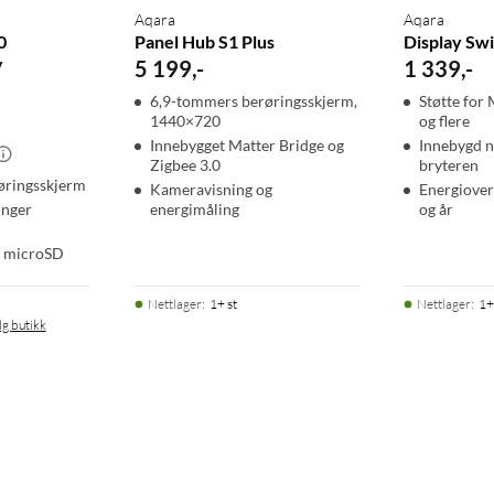
Aqara
Aqara
0
Panel Hub S1 Plus
Display Sw
y
5 199
,
-
1 339
,
-
6,9-tommers berøringsskjerm,
Støtte for
1440×720
og flere
Innebygget Matter Bridge og
Innebygd 
Zigbee 3.0
bryteren
røringsskjerm
Kameravisning og
Energiover
inger
energimåling
og år
d microSD
Nettlager
:
1+ st
Nettlager
:
1+
lg butikk