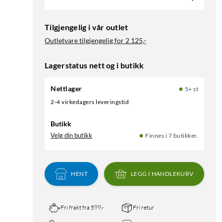
Tilgjengelig i vår outlet
Outletvare tilgjengelig for
2 125,-
Lagerstatus nett og i butikk
Nettlager
5+ st
2-4 virkedagers leveringstid
Butikk
Velg din butikk
Finnes i 7 butikker.
HENT
LEGG I HANDLEKURV
Fri frakt fra 599,-
Fri retur