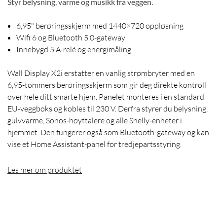
Styr belysning, varme og musikk fra veggen.
6,95" berøringsskjerm med 1440×720 oppløsning
Wifi 6 og Bluetooth 5.0-gateway
Innebygd 5 A-relé og energimåling
Wall Display X2i erstatter en vanlig strømbryter med en
6,95-tommers berøringsskjerm som gir deg direkte kontroll
over hele ditt smarte hjem. Panelet monteres i en standard
EU-veggboks og kobles til 230 V. Derfra styrer du belysning,
gulvvarme, Sonos-høyttalere og alle Shelly-enheter i
hjemmet. Den fungerer også som Bluetooth-gateway og kan
vise et Home Assistant-panel for tredjepartsstyring.
Les mer om produktet