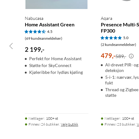
Nabucasa
Aqara
Home Assistant Green
Presence Multi-
FP300
4.5
5.0
(69 kundeanmeldelser)
(2 kundeanmeldelser)
2 199
,
-
479
,
-
589,-
Perfekt for Home Assistant
AI-drevet PIR- 
Støtte for SkyConnect
deteksjon
Kjøleribbe for lydløs kjøling
5-i-1: nærvær, ly
fukt
Thread og Zigbee
støtte
Nettlager
:
100+ st
Nettlager
:
100+ st
Finnes i 26 butikker.
Velg butikk
Finnes i 23 butikker.
V