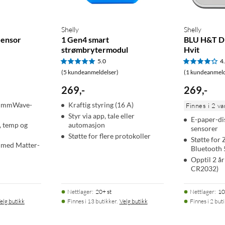
Shelly
Shelly
Sensor
1 Gen4 smart
BLU H&T Di
strømbrytermodul
Hvit
5.0
4
(5 kundeanmeldelser)
(1 kundeanmeld
269
,
-
269
,
-
og mmWave-
Kraftig styring (16 A)
Finnes i 2 va
Styr via app, tale eller
E-paper-di
s, temp og
automasjon
sensorer
Støtte for flere protokoller
Støtte for 
 med Matter-
Bluetooth 
Opptil 2 år
CR2032)
Nettlager
:
20+ st
Nettlager
:
10
elg butikk
Finnes i 13 butikker.
Velg butikk
Finnes i 2 but