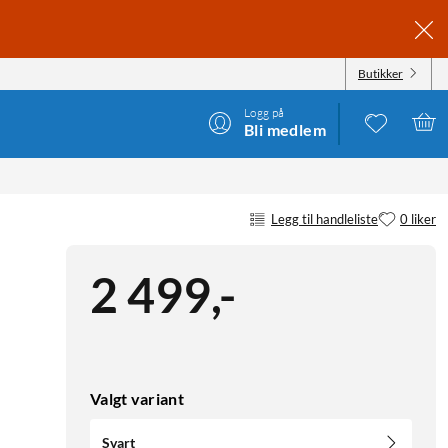
Butikker
Logg på
Bli medlem
NGSSKJERM SVART
Legg til handleliste
0 liker
2 499
,
-
Valgt variant
Svart