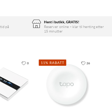
Hent i butikk, GRATIS!
tid på
Reserver online – klar til henting etter
15 minutter
11% RABATT
0
26