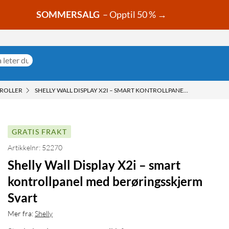
SOMMERSALG
– Opptil 50 % →
ROLLER
SHELLY WALL DISPLAY X2I – SMART KONTROLLPANEL MED BERØRI
GRATIS FRAKT
Artikkelnr: 52270
Shelly Wall Display X2i – smart
kontrollpanel med berøringsskjerm
Svart
Mer fra:
Shelly