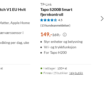
TP-Link
itch V1 EU Hvit
Tapo S200B Smart
fjernkontroll
4.5
 Matter, Apple Home
(15 kundeanmeldelser)
nærværssensor i
149
,
-
169,-
Styr enheter og belysning
våking per dag, uke
Vri- og trykkfunksjon
For Tapo H200
 st
Nettlager
:
100+ st
Finnes i 25 butikker.
Velg butikk