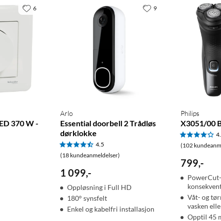
6
9
Arlo
Philips
ED 370 W -
Essential doorbell 2 Trådløs
X3051/00 
dørklokke
4
4.5
(102 kundeanme
(18 kundeanmeldelser)
799
,
-
1 099
,
-
PowerCut-
konsekvent
Oppløsning i Full HD
Våt- og tø
180° synsfelt
vasken elle
Enkel og kabelfri installasjon
Opptil 45 