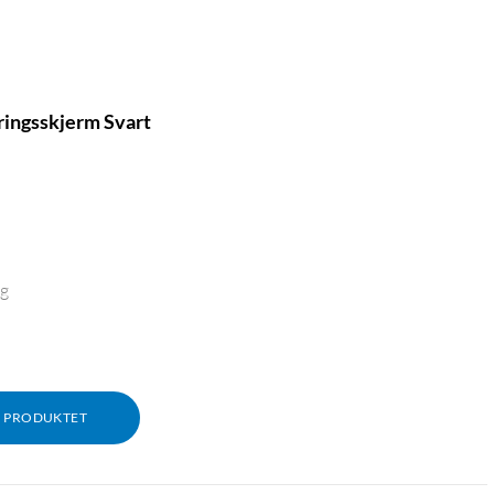
ringsskjerm Svart
ng
M PRODUKTET