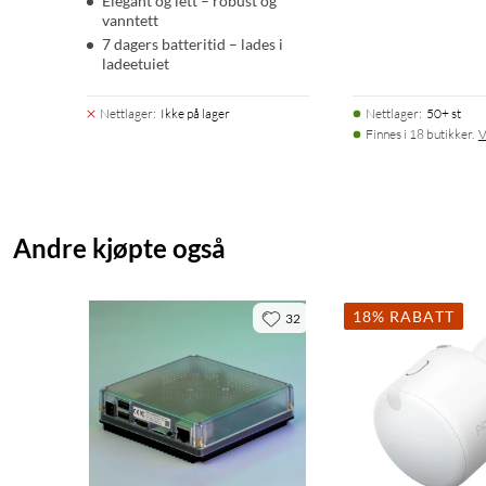
Elegant og lett – robust og
vanntett
7 dagers batteritid – lades i
ladeetuiet
Nettlager
:
Ikke på lager
Nettlager
:
50+ st
Finnes i 18 butikker.
V
Andre kjøpte også
18% RABATT
32