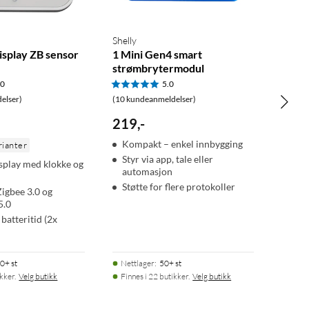
Shelly
splay ZB sensor
1 Mini Gen4 smart
strømbrytermodul
.0
5.0
elser)
(10 kundeanmeldelser)
219
,
-
Kompakt – enkel innbygging
rianter
Styr via app, tale eller
splay med klokke og
automasjon
Støtte for flere protokoller
Zigbee 3.0 og
5.0
 batteritid (2x
0+ st
Nettlager
:
50+ st
ikker.
Velg butikk
Finnes i 22 butikker.
Velg butikk