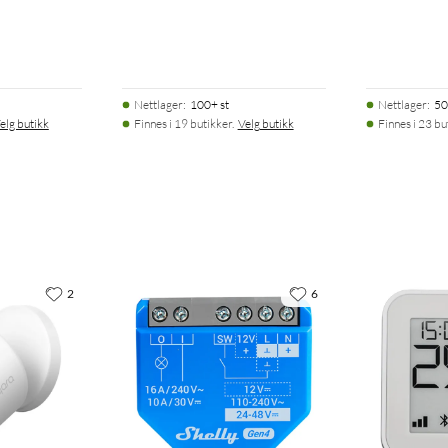
Nettlager
:
100+ st
Nettlager
:
50
elg butikk
Finnes i 19 butikker.
Velg butikk
Finnes i 23 bu
2
6