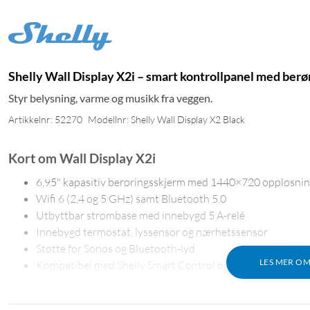
Shelly Wall Display X2i – smart kontrollpanel med berø
Styr belysning, varme og musikk fra veggen.
Artikkelnr: 52270
Modellnr: Shelly Wall Display X2 Black
Kort om Wall Display X2i
6,95" kapasitiv berøringsskjerm med 1440×720 oppløsni
Wifi 6 (2,4 og 5 GHz) samt Bluetooth 5.0
Utbyttbar strømbase med innebygd 5 A-relé
Innebygd termostat, lyssensor og nærhetssensor
Støtte for Sonos og Bluetooth-lyd
LES MER O
Kompatibel med Shelly Smart Control og Home Assistant