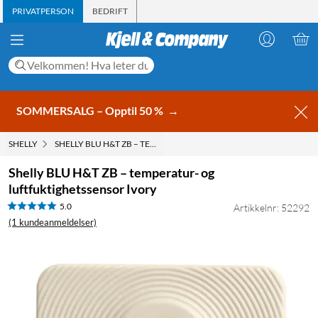
PRIVATPERSON
BEDRIFT
SOMMERSALG – Opptil 50 %
→
SHELLY
SHELLY BLU H&T ZB – TEMPERATUR- OG LUFTFUKTIGHETSSENSO
Shelly BLU H&T ZB – temperatur- og
luftfuktighetssensor Ivory
5.0
Artikkelnr: 52292
(1 kundeanmeldelser)