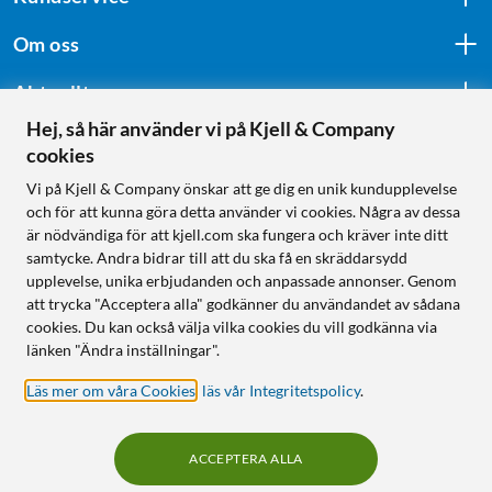
Om oss
Aktuellt
Hej, så här använder vi på Kjell & Company
cookies
Följ oss
Vi på Kjell & Company önskar att ge dig en unik kundupplevelse
och för att kunna göra detta använder vi cookies. Några av dessa
är nödvändiga för att kjell.com ska fungera och kräver inte ditt
samtycke. Andra bidrar till att du ska få en skräddarsydd
Handla från:
upplevelse, unika erbjudanden och anpassade annonser. Genom
att trycka "Acceptera alla" godkänner du användandet av sådana
Sverige
cookies. Du kan också välja vilka cookies du vill godkänna via
Norge
länken "Ändra inställningar".
Läs mer om våra Cookies
,
läs vår Integritetspolicy
.
ACCEPTERA ALLA