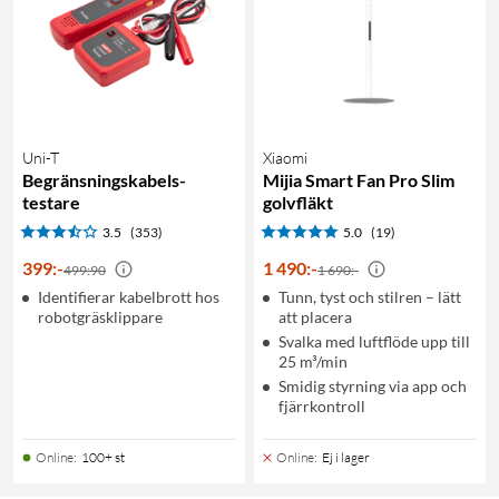
Uni-T
Xiaomi
Begränsningskabels-
Mijia Smart Fan Pro Slim
testare
golvfläkt
3.5
(353)
5.0
(19)
399
:
-
1 490
:
-
499:90
1 690:-
Identifierar kabelbrott hos
Tunn, tyst och stilren – lätt
robotgräsklippare
att placera
Svalka med luftflöde upp till
25 m³/min
Smidig styrning via app och
fjärrkontroll
Online
:
100+ st
Online
:
Ej i lager