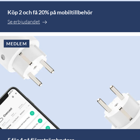
Köp 2 och få 20% på mobiltillbehör
Se erbjudandet
MEDLEM
5 för 4 på fjärrströmbrytare