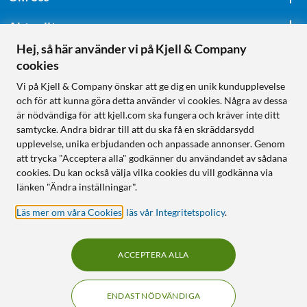
Aktuellt
Hej, så här använder vi på Kjell & Company
cookies
Följ oss
Vi på Kjell & Company önskar att ge dig en unik kundupplevelse
och för att kunna göra detta använder vi cookies. Några av dessa
är nödvändiga för att kjell.com ska fungera och kräver inte ditt
samtycke. Andra bidrar till att du ska få en skräddarsydd
Handla från:
upplevelse, unika erbjudanden och anpassade annonser. Genom
att trycka "Acceptera alla" godkänner du användandet av sådana
Sverige
cookies. Du kan också välja vilka cookies du vill godkänna via
Norge
länken "Ändra inställningar".
Läs mer om våra Cookies
,
läs vår Integritetspolicy
.
ACCEPTERA ALLA
1
ENDAST NÖDVÄNDIGA
KUNSKAP OCH TILLBEHÖR TILL