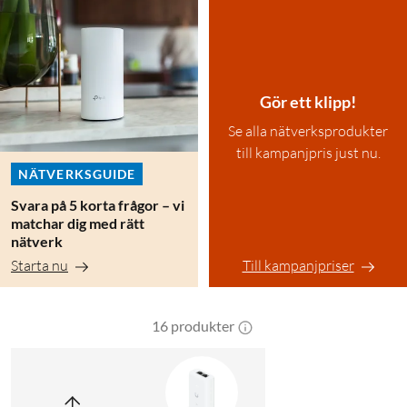
Gör ett klipp!
Se alla nätverksprodukter
till kampanjpris just nu.
NÄTVERKSGUIDE
Svara på 5 korta frågor – vi
matchar dig med rätt
nätverk
Starta nu
Till kampanjpriser
16 produkter