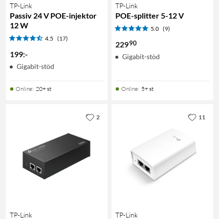
TP-Link
TP-Link
Passiv 24 V POE-injektor
POE-splitter 5-12 V
12 W
5.0
(9)
4.5
(17)
90
229
199
:
-
Gigabit-stöd
Gigabit-stöd
Online
:
20+ st
Online
:
5+ st
2
11
TP-Link
TP-Link