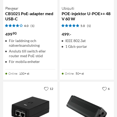
Plexgear
Ubiquiti
CB1021 PoE-adapter med
POE-injektor U-POE++ 48
USB-C
V 60 W
4.0
(1)
5.0
(1)
90
499
499
:
-
För laddning och
IEEE 802.3at
nätverksanslutning
1 Gb/s-portar
Ansluts till switch eller
router med PoE-stöd
För mobila enheter
Online
:
100+ st
Online
:
50+ st
12
6