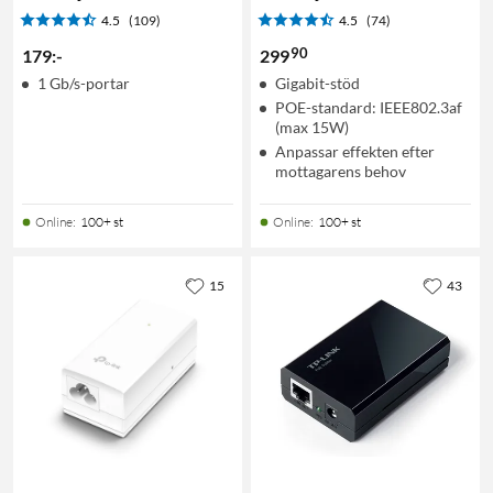
4.5
(109)
4.5
(74)
90
179
:
-
299
1 Gb/s-portar
Gigabit-stöd
POE-standard: IEEE802.3af
(max 15W)
Anpassar effekten efter
mottagarens behov
Online
:
100+ st
Online
:
100+ st
15
43