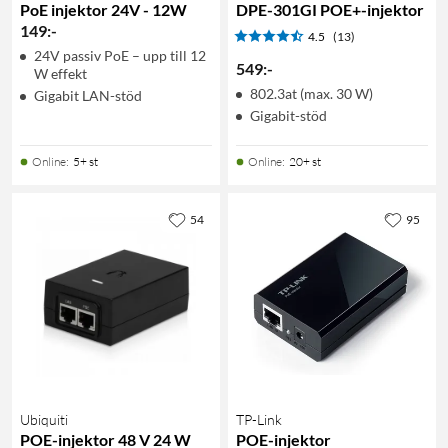
PoE injektor 24V - 12W
DPE-301GI POE+-injektor
149
:
-
4.5
(13)
24V passiv PoE – upp till 12
549
:
-
W effekt
802.3at (max. 30 W)
Gigabit LAN-stöd
Gigabit-stöd
Online
:
5+ st
Online
:
20+ st
54
95
Ubiquiti
TP-Link
POE-injektor 48 V 24 W
POE-injektor