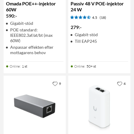
Omada POE++-injektor
Passiv 48 V POE-injektor
60W
24 W
590
:
-
4.5
(18)
Gigabit-stöd
279
:
-
POE-standard:
Gigabit-stöd
IEEE802.3af/at/bt (max
60W)
Till EAP245
Anpassar effekten efter
mottagarens behov
Online
:
1 st
Online
:
50+ st
9
4