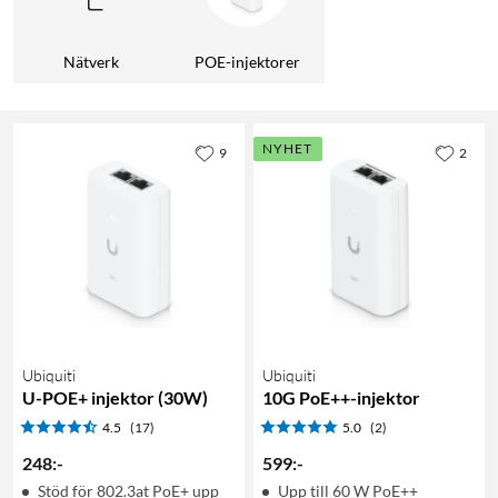
Nätverk
POE-injektorer
NYHET
9
2
Ubiquiti
Ubiquiti
U-POE+ injektor (30W)
10G PoE++-injektor
4.5
(17)
5.0
(2)
248
:
-
599
:
-
Stöd för 802.3at PoE+ upp
Upp till 60 W PoE++