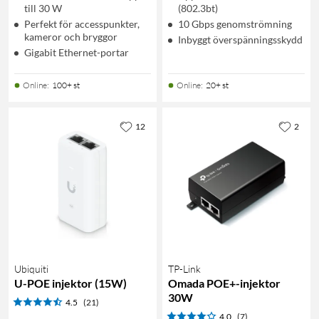
till 30 W
(802.3bt)
Perfekt för accesspunkter,
10 Gbps genomströmning
kameror och bryggor
Inbyggt överspänningsskydd
Gigabit Ethernet-portar
Online
:
100+ st
Online
:
20+ st
12
2
Ubiquiti
TP-Link
U-POE injektor (15W)
Omada POE+-injektor
30W
4.5
(21)
4.0
(7)