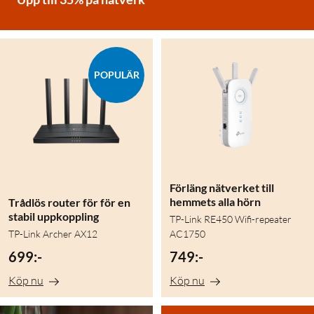
POPULÄR
Förläng nätverket till
hemmets alla hörn
Trådlös router för för en
stabil uppkoppling
TP-Link RE450 Wifi-repeater
TP-Link Archer AX12
AC1750
699:-
749:-
Köp nu
Köp nu