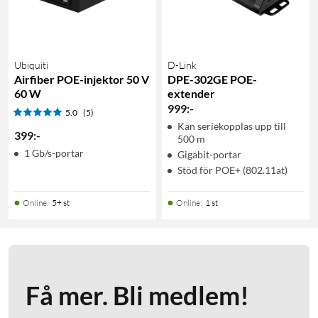
Ubiquiti
D-Link
Airfiber POE-injektor 50 V
DPE-302GE POE-
60 W
extender
999
:
-
5.0
(5)
Kan seriekopplas upp till
399
:
-
500 m
1 Gb/s-portar
Gigabit-portar
Stöd för POE+ (802.11at)
Online
:
5+ st
Online
:
1 st
Få mer. Bli medlem!