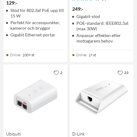
129
:
-
249
:
-
Stöd för 802.3af PoE upp till
15 W
Gigabit-stöd
Perfekt för accesspunkter,
POE-standard: IEEE802.3at
kameror och bryggor
(max 30W)
Gigabit Ethernet-portar
Anpassar effekten efter
mottagarens behov
Online
:
100+ st
Online
:
1+ st
2
23
Ubiquiti
D-Link