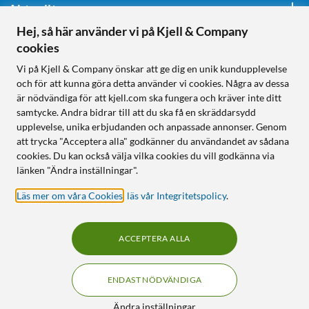
Aktuellt
Hej, så här använder vi på Kjell & Company
cookies
Följ oss
Vi på Kjell & Company önskar att ge dig en unik kundupplevelse
och för att kunna göra detta använder vi cookies. Några av dessa
är nödvändiga för att kjell.com ska fungera och kräver inte ditt
samtycke. Andra bidrar till att du ska få en skräddarsydd
Handla från:
upplevelse, unika erbjudanden och anpassade annonser. Genom
att trycka "Acceptera alla" godkänner du användandet av sådana
Sverige
cookies. Du kan också välja vilka cookies du vill godkänna via
Norge
länken "Ändra inställningar".
Läs mer om våra Cookies
,
läs vår Integritetspolicy
.
ACCEPTERA ALLA
ENDAST NÖDVÄNDIGA
KUNSKAP OCH TILLBEHÖR TILL
HEMELEKTRONIK
Filter
Ändra inställningar