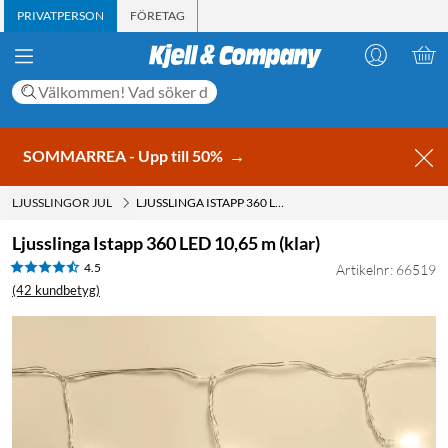
PRIVATPERSON
FÖRETAG
SOMMARREA - Upp till 50%
→
LJUSSLINGOR JUL
LJUSSLINGA ISTAPP 360 LED 10,65 M (KLAR)
Ljusslinga Istapp 360 LED 10,65 m (klar)
4.5
Artikelnr: 66519
(42 kundbetyg)