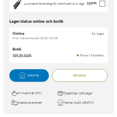
159
90
Luxorparts Grenuttag för utomhusbruk 4-vägs
Lagerstatus online och butik
Online
Ej i lager
Prel. inkommande 2026-10-08
Butik
Välj din butik
Finns i 5 butiker.
HÄMTA
BEVAKA
Fri frakt från 599:-
Öppet köp i 100 dagar
Snabba leveranser
Hämta i butik, GRATIS!