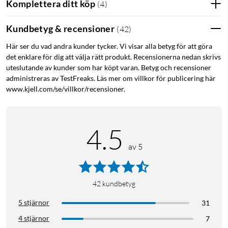
Komplettera ditt köp
(
4
)
Total längd: ca 13,65 m
Avstånd mellan lampor: 7,5 cm
Kundbetyg & recensioner
(
42
)
Avstånd mellan hängande slingor: 15 cm
Här ser du vad andra kunder tycker. Vi visar alla betyg för att göra
Istappsmönster (antal LED): 3/7/4/5/4/7
det enklare för dig att välja rätt produkt. Recensionerna nedan skrivs
uteslutande av kunder som har köpt varan. Betyg och recensioner
I förpackningen
administreras av TestFreaks. Läs mer om villkor för publicering här
Istappsljusslinga
www.kjell.com/se/villkor/recensioner.
Strömadapter
Bruksanvisning
4.5
Utomhusbelysning
Julbelysning
Ljusslinga
av 5
Ljusslinga med timer
42
kundbetyg
5 stjärnor
31
4 stjärnor
7