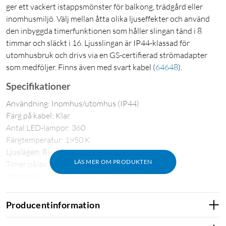
ger ett vackert istappsmönster för balkong, trädgård eller
inomhusmiljö. Välj mellan åtta olika ljuseffekter och använd
den inbyggda timerfunktionen som håller slingan tänd i 8
timmar och släckt i 16. Ljusslingan är IP44-klassad för
utomhusbruk och drivs via en GS-certifierad strömadapter
som medföljer. Finns även med svart kabel
(
64648
)
.
Specifikationer
Användning: Inomhus/utomhus (IP44)
Färg på kabel: Klar
Antal LED-lampor: 360
Färgtemperatur: 1950 K
Ljuslägen: 8
LÄS MER OM PRODUKTEN
Timer på/av: 8/16 h
Strömkälla: Strömadapter (GS-godkänd)
Spänning: 31 V DC
Effekt (förbrukning): 6 W
Producentinformation
Längd med lampor: 10,65 m
Anslutningskabel till adapter: 3 m