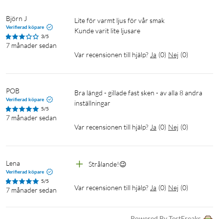
Björn J
Lite för varmt ljus för vår smak

Verifierad köpare
Kunde varit lite ljusare 
3/5
7 månader sedan
Var recensionen till hjälp?
Ja
(
0
)
Nej
(
0
)
POB
Bra längd - gillade fast sken - av alla 8 andra 
Verifierad köpare
inställningar
5/5
7 månader sedan
Var recensionen till hjälp?
Ja
(
0
)
Nej
(
0
)
Lena
Strålande!😉
Verifierad köpare
5/5
Var recensionen till hjälp?
Ja
(
0
)
Nej
(
0
)
7 månader sedan
Powered By TestFreaks