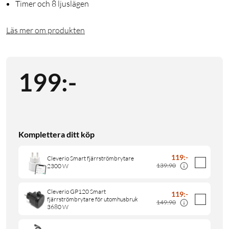
Timer och 8 ljuslägen
Läs mer om produkten
199
:
-
Komplettera ditt köp
119
:
-
Cleverio Smart fjärrströmbrytare
139:90
2300 W
Cleverio GP120 Smart
119
:
-
fjärrströmbrytare för utomhusbruk
149:90
3680 W