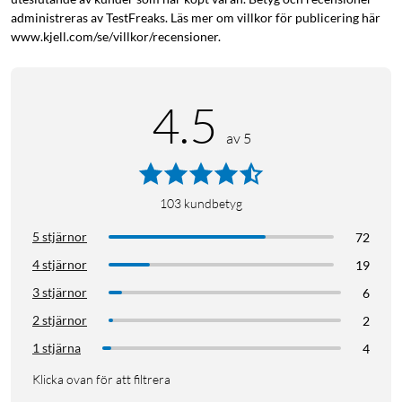
administreras av TestFreaks. Läs mer om villkor för publicering här
www.kjell.com/se/villkor/recensioner.
4.5
av 5
103
kundbetyg
5 stjärnor
72
4 stjärnor
19
3 stjärnor
6
2 stjärnor
2
1 stjärna
4
Klicka ovan för att filtrera