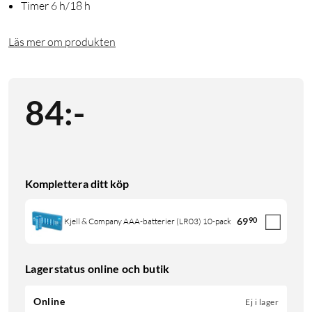
Timer 6 h/18 h
Läs mer om produkten
84
:
-
Komplettera ditt köp
69
90
Kjell & Company AAA-batterier (LR03) 10-pack
Lagerstatus online och butik
Online
Ej i lager