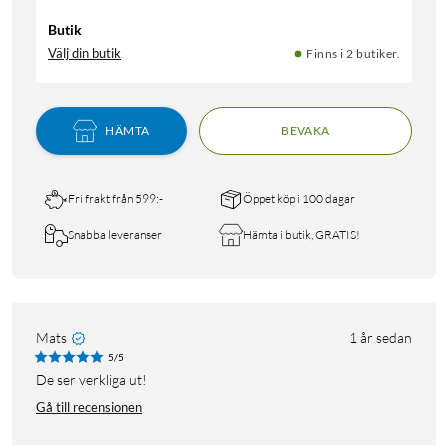
Butik
Välj din butik
Finns i 2 butiker.
HÄMTA
BEVAKA
Fri frakt från 599:-
Öppet köp i 100 dagar
Snabba leveranser
Hämta i butik, GRATIS!
Mats
1 år sedan
5/5
De ser verkliga ut!
Gå till recensionen