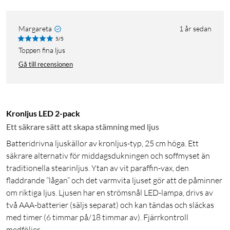
Margareta
1 år sedan
5/5
Toppen fina ljus
Gå till recensionen
Kronljus LED 2-pack
Ett säkrare sätt att skapa stämning med ljus
Batteridrivna ljuskällor av kronljus-typ, 25 cm höga. Ett
säkrare alternativ för middagsdukningen och soffmyset än
traditionella stearinljus. Ytan av vit paraffin-vax, den
fladdrande ”lågan” och det varmvita ljuset gör att de påminner
om riktiga ljus. Ljusen har en strömsnål LED-lampa, drivs av
två AAA-batterier (säljs separat) och kan tändas och släckas
med timer (6 timmar på/18 timmar av). Fjärrkontroll
medföljer.