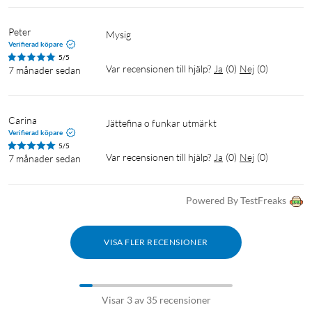
Peter
Mysig
Verifierad köpare
5/5
Var recensionen till hjälp?
Ja
(
0
)
Nej
(
0
)
7 månader sedan
Carina
Jättefina o funkar utmärkt 
Verifierad köpare
5/5
Var recensionen till hjälp?
Ja
(
0
)
Nej
(
0
)
7 månader sedan
Powered By TestFreaks
VISA FLER RECENSIONER
Visar 3 av 35 recensioner