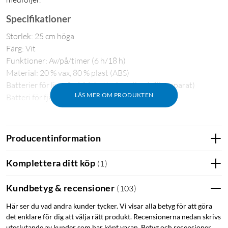
Specifikationer
Storlek: 25 cm höga
Färg: Vit
Funktioner: Av/på/timer (6 h/18 h)
Material: 20 % vax, 80 % plast (ABS)
Batterier för ljus: 2x AAA-batteri per ljus (säljs separat)
LÄS MER OM PRODUKTEN
Batteri för fjärrkontroll: CR2025 (ingår)
I förpackningen
Producentinformation
2x stearinljus
1x fjärrkontroll
1x CR2025-batteri för fjärrkontrollen
Komplettera ditt köp
(
1
)
Kundbetyg & recensioner
(
103
)
Kronljus
Blockljus
Värmeljus
Här ser du vad andra kunder tycker. Vi visar alla betyg för att göra
Batteridrivet LED-ljus
det enklare för dig att välja rätt produkt. Recensionerna nedan skrivs
uteslutande av kunder som har köpt varan. Betyg och recensioner