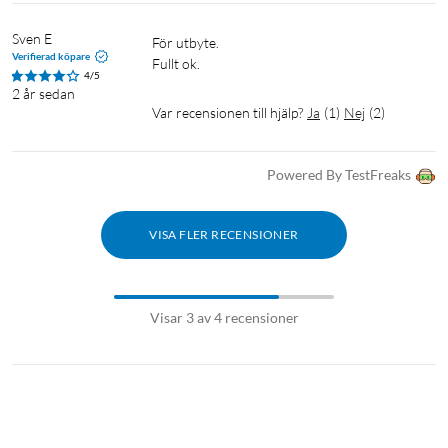
Sven E
För utbyte.

Verifierad köpare
Fullt ok.
4/5
2 år sedan
Var recensionen till hjälp?
Ja
(
1
)
Nej
(
2
)
Powered By TestFreaks
VISA FLER RECENSIONER
Visar 3 av 4 recensioner