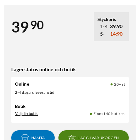
Styckpris
90
39
1-4
39:90
5-
14:90
Lagerstatus online och butik
Online
20+ st
2-4 dagars leveranstid
Butik
Välj din butik
Finns i 40 butiker.
HÄMTA
LÄGG I VARUKORGEN