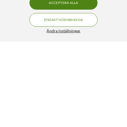
ACCEPTERA ALLA
ENDAST NÖDVÄNDIGA
Ändra inställningar
Lamphållare G4, GU5.3 och GY6.35
39:90
4.5/5
HÄMTA
LÄGG I VARUKORGEN
Liknande produkter