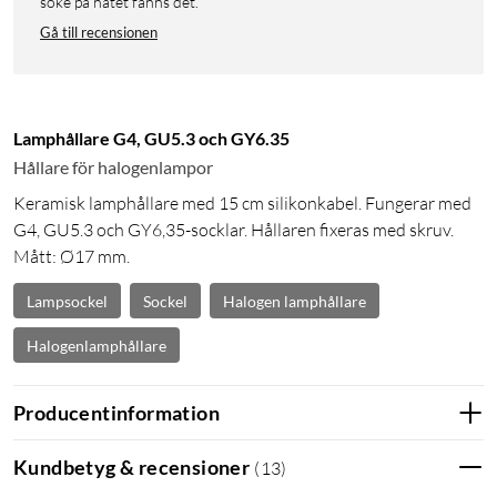
söke på nätet fanns det.
Gå till recensionen
Lamphållare G4, GU5.3 och GY6.35
Hållare för halogenlampor
Keramisk lamphållare med 15 cm silikonkabel. Fungerar med
G4, GU5.3 och GY6,35-socklar. Hållaren fixeras med skruv.
Mått: Ø17 mm.
Lampsockel
Sockel
Halogen lamphållare
Halogenlamphållare
Producentinformation
Kundbetyg & recensioner
(
13
)