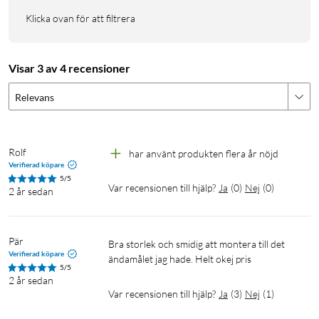
Klicka ovan för att filtrera
Visar 3 av 4 recensioner
Relevans
Rolf
har använt produkten flera år nöjd
Verifierad köpare
5/5
Var recensionen till hjälp?
Ja
(
0
)
Nej
(
0
)
2 år sedan
Pär
Bra storlek och smidig att montera till det 
Verifierad köpare
ändamålet jag hade. Helt okej pris
5/5
2 år sedan
Var recensionen till hjälp?
Ja
(
3
)
Nej
(
1
)