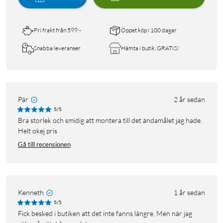
Fri frakt från 599:-
Öppet köp i 100 dagar
Snabba leveranser
Hämta i butik, GRATIS!
Pär
2 år sedan
5/5
Bra storlek och smidig att montera till det ändamålet jag hade.
Helt okej pris
Gå till recensionen
Kenneth
1 år sedan
5/5
Fick besked i butiken att det inte fanns längre, Men när jag