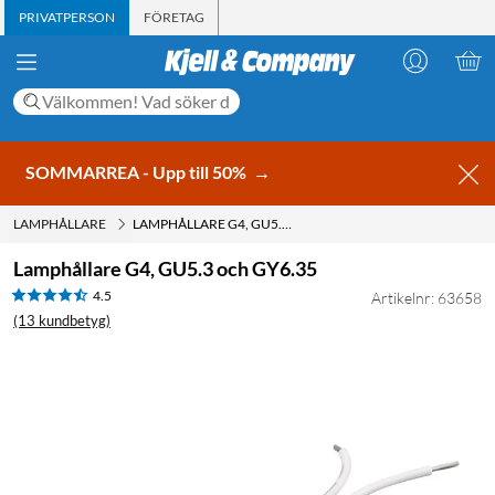
PRIVATPERSON
FÖRETAG
SOMMARREA - Upp till 50%
→
LAMPHÅLLARE
LAMPHÅLLARE G4, GU5.3 OCH GY6.35
Lamphållare G4, GU5.3 och GY6.35
4.5
Artikelnr: 63658
(13 kundbetyg)