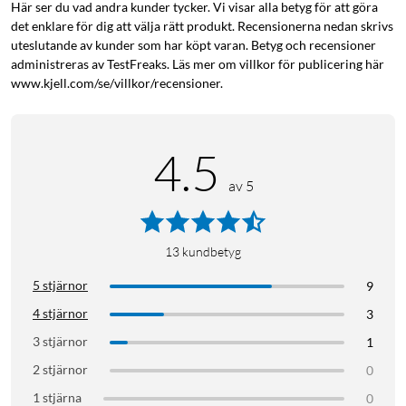
Här ser du vad andra kunder tycker. Vi visar alla betyg för att göra
det enklare för dig att välja rätt produkt. Recensionerna nedan skrivs
uteslutande av kunder som har köpt varan. Betyg och recensioner
administreras av TestFreaks. Läs mer om villkor för publicering här
www.kjell.com/se/villkor/recensioner.
4.5
av 5
13
kundbetyg
5 stjärnor
9
4 stjärnor
3
3 stjärnor
1
2 stjärnor
0
1 stjärna
0